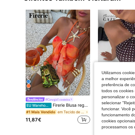
Utilizamos cookie
a melhor experiên
preferência de c
4
9
todos os cookies 
personalizar o c
#Cowgirl costeira
Siren Ga
selecionar "Rejei
Firerie Blusa regata feminina com bainha assimétrica e fivela metálica, estampada e sem mangas, ideal para férias na praia, verão, Dia dos Namorados, casamento na praia, aniversário e muito mais. Blusa sexy de verão, maiô regata sexy, blusa com fenda e bainha irregular, roupa de primavera/verão, encontro, festa, festival de música, estilo boho, férias, boêmio, praia, Havaí, shows.
Siren Gaze Blusa feminina sem mang
EU Warehouse
EU Warehouse
funcionar. Você 
em Tecido de malha Tops, blusas e camisetas femini
#1 Mais Vendido
#6 Mais Vendido
funcionamento do
11,87€
9,89€
cookies opcionai
processamos os 