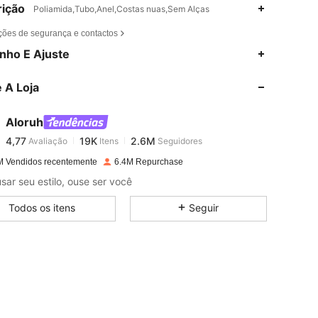
ição
Poliamida,Tubo,Anel,Costas nuas,Sem Alças
ções de segurança e contactos
nho E Ajuste
4,77
19K
2.6M
 A Loja
4,77
19K
2.6M
Aloruh
4,77
19K
2.6M
Avaliação
Itens
Seguidores
c***4
pago
1 dia atrás
M Vendidos recentemente
6.4M Repurchase
sar seu estilo, ouse ser você
4,77
19K
2.6M
Todos os itens
Seguir
4,77
19K
2.6M
4,77
19K
2.6M
4,77
19K
2.6M