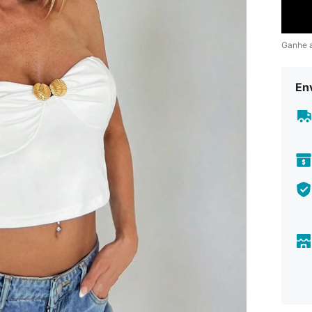
Ganhe 
En