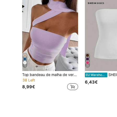
12
20
Top bandeau de malha de verão para mulher, sem alças ajustável, blusa roxo claro, adequado para férias, festa, praia, formatura, regresso às aulas, aniversário, roupa de praia
SHEIN BASICS Tops femi
EU Warehouse
38 Left
6,43€
8,99€