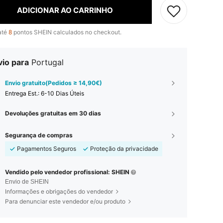
ADICIONAR AO CARRINHO
até
8
pontos SHEIN calculados no checkout.
vio para
Portugal
Envio gratuito(Pedidos ≥ 14,90€)
Entrega Est.:
6-10 Dias Úteis
Devoluções gratuitas em 30 dias
Segurança de compras
Pagamentos Seguros
Proteção da privacidade
Vendido pelo vendedor profissional: SHEIN
Envio de SHEIN
Informações e obrigações do vendedor
Para denunciar este vendedor e/ou produto