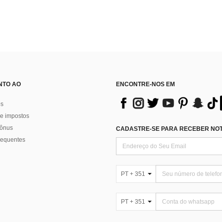
NTO AO
ENCONTRE-NOS EM
os
e impostos
bônus
CADASTRE-SE PARA RECEBER NOTÍ
requentes
PT + 351
PT + 351