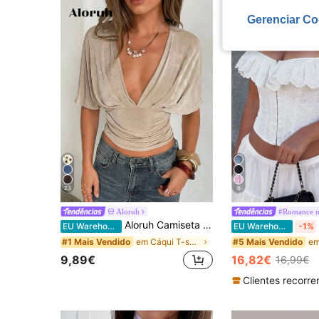
Gerenciar Co
23
6
Aloruh
#Romance n
Aloruh Camiseta feminina justa de manga curta com decote em V profundo e franzido na cor damasco
EU Warehouse
EU Warehouse
-1%
em Cáqui T-shirts minimalistas para o dia a dia
#1 Mais Vendido
#5 Mais Vendido
9,89€
16,82€
16,99€