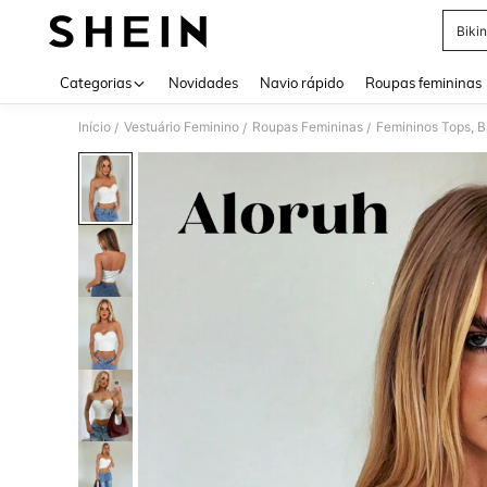
Bikin
Use up 
Categorias
Novidades
Navio rápido
Roupas femininas
Início
Vestuário Feminino
Roupas Femininas
Femininos Tops, B
/
/
/