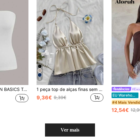
4
ninos/Top de verão com ombros à mostra Tops de verão
1 peça top de alças finas sem mangas, cor sólida, adequado para uso diário, festa, férias, casual de verão para todas as estações
#Esca
EU Warehouse
9,36€
9,39€
#4 Mais Vendi
12,54€
12,
Ver mais