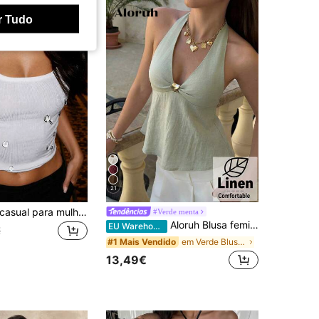
r Tudo
21
Top camisola casual para mulher sem mangas, decote quadrado, com strass, corte slim, branco de verão, estilo aesthetic
#Verde menta
Aloruh Blusa feminina de linho com detalhe metálico na cintura e modelagem evasê, ideal para a primavera/verão.
EU Warehouse
€
em Verde Blusas versáteis para o dia a dia
#1 Mais Vendido
13,49€