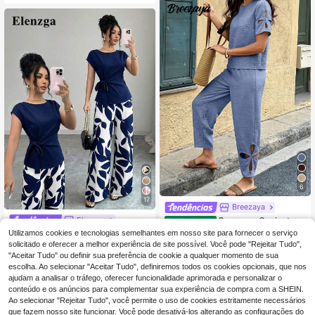
erão e outono, casual
6
17
Breezaya
Elenzga
Breezaya Conjunto d
EU Warehouse
e 2 peças de camisa feminina de m
26 Left
Elenzga Camisa casu
Utilizamos cookies e tecnologias semelhantes em nosso site para fornecer o serviço
EU Warehouse
anga curta com decote redondo e c
al feminina primavera/verão elegan
solicitado e oferecer a melhor experiência de site possível. Você pode "Rejeitar Tudo",
19
11
alças compridas casuais vazadas
,49€
,99€
-40%
19,99€
te para deslocações, cor vinho, plis
"Aceitar Tudo" ou definir sua preferência de cookie a qualquer momento de sua
sada, cintura marcada, laço, ajusta
escolha. Ao selecionar "Aceitar Tudo", definiremos todos os cookies opcionais, que nos
da, slim, sem mangas + calças com
ajudam a analisar o tráfego, oferecer funcionalidade aprimorada e personalizar o
pridas femininas primavera/verão el
conteúdo e os anúncios para complementar sua experiência de compra com a SHEIN.
egantes para deslocações, casuais,
Ao selecionar "Rejeitar Tudo", você permite o uso de cookies estritamente necessários
cor vinho, estampado de folhas, cin
tura marcada, design de bolso dupl
que fazem nosso site funcionar. Você pode desativá-los alterando as configurações do