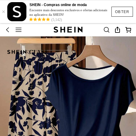
SHEIN - Compras online de moda
×
Encontre mais descontos exclusivos e ofertas adicionais
OBTER
no aplicativo da SHEIN!
(5,142)