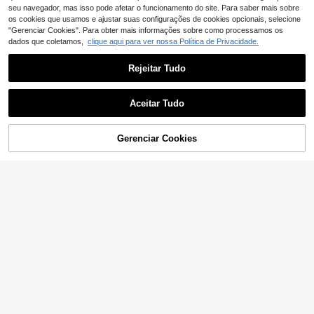
o, soltas, perna ligeiramente larga
seu navegador, mas isso pode afetar o funcionamento do site. Para saber mais sobre
os cookies que usamos e ajustar suas configurações de cookies opcionais, selecione
"Gerenciar Cookies". Para obter mais informações sobre como processamos os
dados que coletamos,
clique aqui para ver nossa Política de Privacidade.
Rejeitar Tudo
Aceitar Tudo
ADICIONAR AO
Gerenciar Cookies
COMPRE AGORA
CARRINHO