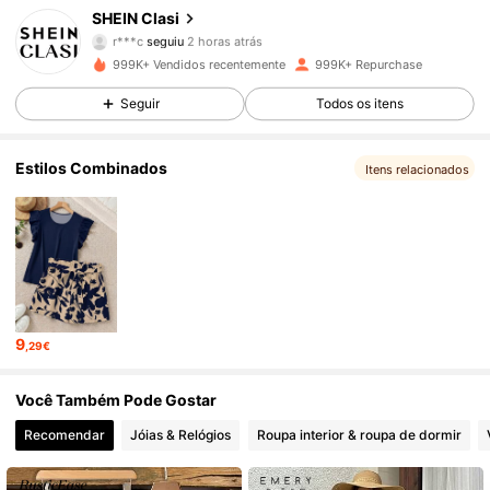
SHEIN Clasi
t***h
está a navegar
823K Seguidores
4,84
999K+ Vendidos recentemente
999K+ Repurchase
Seguir
Todos os itens
823K Seguidores
4,84
Estilos Combinados
Itens relacionados
823K Seguidores
4,84
823K Seguidores
4,84
9
,29€
823K Seguidores
4,84
Você Também Pode Gostar
823K Seguidores
4,84
Recomendar
Jóias & Relógios
Roupa interior & roupa de dormir