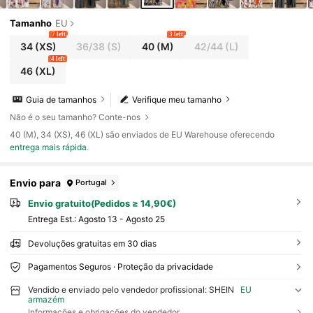
Tamanho
EU
7 left
3 left
34
(XS)
36/38
(S)
40
(M)
42/44
(L)
4 left
46
(XL)
Guia de tamanhos
Verifique meu tamanho
Não é o seu tamanho? Conte-nos
​40 (M), 34 (XS), 46 (XL) são enviados de EU Warehouse oferecendo
entrega mais rápida
.
Envio para
Portugal
Envio gratuito(Pedidos ≥ 14,90€)
Entrega Est.:
Agosto 13 - Agosto 25
Devoluções gratuitas em 30 dias
Pagamentos Seguros · Proteção da privacidade
Vendido e enviado pelo vendedor profissional: SHEIN
EU
armazém
Informações e obrigações do vendedor