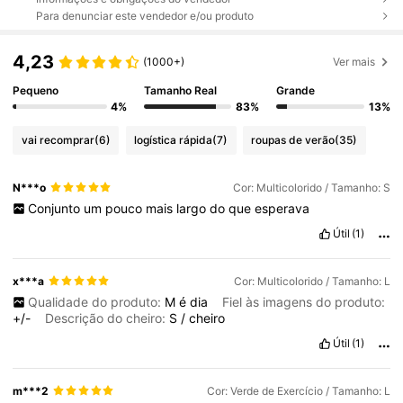
Para denunciar este vendedor e/ou produto
4,23
(1000+)
Ver mais
Pequeno
Tamanho Real
Grande
4%
83%
13%
vai recomprar
(6)
logística rápida
(7)
roupas de verão
(35)
N***o
Cor: Multicolorido / Tamanho: S
Conjunto
um
pouco
mais
largo
do
que
esperava
Útil
(1)
x***a
Cor: Multicolorido / Tamanho: L
Qualidade do produto:
M
é
dia
Fiel às imagens do produto:
+/-
Descrição do cheiro:
S
/
cheiro
Útil
(1)
m***2
Cor: Verde de Exercício / Tamanho: L