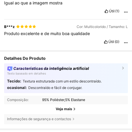
Igual
ao
que
a
imagem
mostra
Útil
(1)
B***z
Cor: Multicolorido / Tamanho: L
Produto
excelente
e
de
muito
boa
qualidade
Útil
(0)
Detalhes Do Produto
Características da inteligência artificial
Texto baseado em detalhes
Tecido:
Textura estruturada com um estilo descontraído.
ocasional:
Descontraído e fácil de conjugar.
Composição:
95% Poliéster,5% Elastane
Veja mais
Informações de segurança e contactos
823K Seguidores
4,84