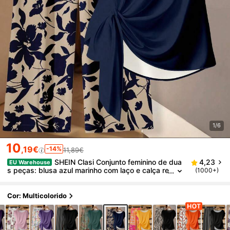
1/6
10
,19€
-14%
11,89€
SHEIN Clasi Conjunto feminino de dua
4,23
EU Warehouse
s peças: blusa azul marinho com laço e calça re
(1000+)
ta.
Cor: Multicolorido