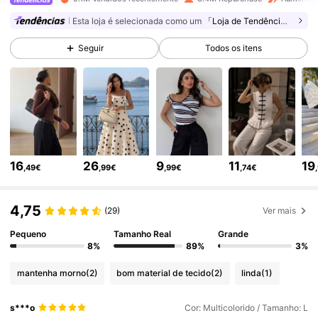
Esta loja é selecionada como um
「Loja de Tendências」
1.3M Seguidores
4,79
Seguir
Todos os itens
1.3M Seguidores
4,79
1.3M Seguidores
4,79
16
26
9
11
19
,49€
,99€
,99€
,74€
1.3M Seguidores
4,79
4,75
(29)
Ver mais
1.3M Seguidores
4,79
Pequeno
Tamanho Real
Grande
8%
89%
3%
mantenha morno
(2)
bom material de tecido
(2)
linda
(1)
1.3M Seguidores
4,79
s***o
Cor: Multicolorido / Tamanho: L