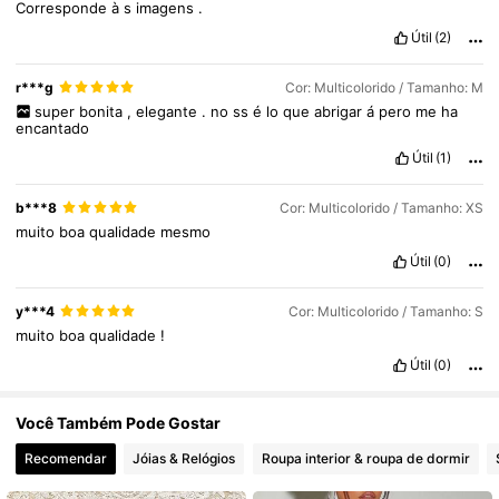
Corresponde
à
s
imagens
.
1.3M Seguidores
4,79
Útil
(2)
r***g
Cor: Multicolorido / Tamanho: M
1.3M Seguidores
4,79
super
bonita
,
elegante
.
no
ss
é
lo
que
abrigar
á
pero
me
ha
encantado
Útil
(1)
1.3M Seguidores
4,79
b***8
Cor: Multicolorido / Tamanho: XS
muito
boa
qualidade
mesmo
Útil
(0)
y***4
Cor: Multicolorido / Tamanho: S
muito
boa
qualidade
!
Útil
(0)
Você Também Pode Gostar
Recomendar
Jóias & Relógios
Roupa interior & roupa de dormir