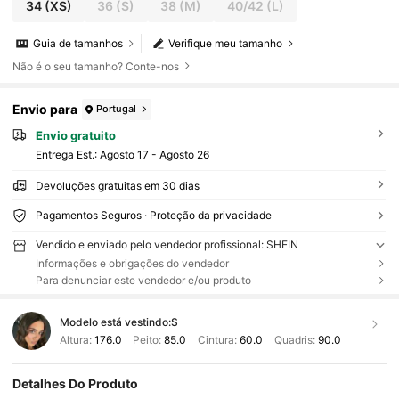
34
(XS)
36
(S)
38
(M)
40/42
(L)
Guia de tamanhos
Verifique meu tamanho
Não é o seu tamanho? Conte-nos
Envio para
Portugal
Envio gratuito
Entrega Est.:
Agosto 17 - Agosto 26
Devoluções gratuitas em 30 dias
Pagamentos Seguros · Proteção da privacidade
Vendido e enviado pelo vendedor profissional: SHEIN
Informações e obrigações do vendedor
Para denunciar este vendedor e/ou produto
Modelo está vestindo:
S
Altura:
176.0
Peito:
85.0
Cintura:
60.0
Quadris:
90.0
Detalhes Do Produto