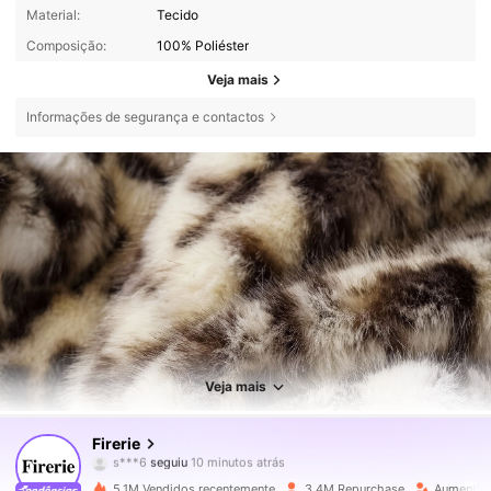
Material:
Tecido
Composição:
100% Poliéster
Veja mais
Informações de segurança e contactos
Veja mais
1.3M Seguidores
4,79
Firerie
s***6
seguiu
10 minutos atrás
a***o
está a navegar
1.3M Seguidores
4,79
5.1M Vendidos recentemente
3.4M Repurchase
Aumento 