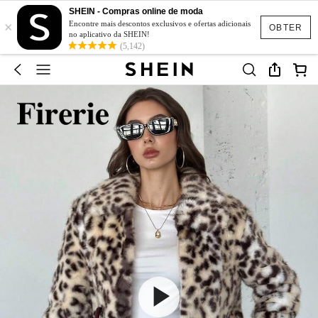
SHEIN - Compras online de moda
×
Encontre mais descontos exclusivos e ofertas adicionais
OBTER
no aplicativo da SHEIN!
(5,142)