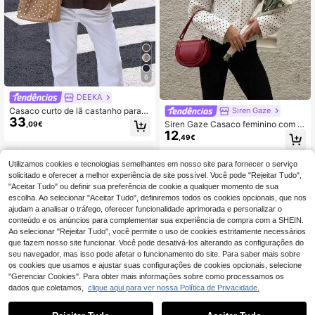
6
DEEKA
Casaco curto de lã castanho para
Siren Gaze
33
mulher, novo, estilo europeu e ameri
Siren Gaze Casaco feminino com fe
,09€
cano, moda minimalista versátil, gol
12
cho de correr e manga comprida co
,49€
a alta, outono/inverno
m estampado de bolinhas, conjunto
curto casual largo com bolinhas, Y2
K Back To School, streetwear estilo
Utilizamos cookies e tecnologias semelhantes em nosso site para fornecer o serviço
anos 2000, moda grunge e punk
solicitado e oferecer a melhor experiência de site possível. Você pode "Rejeitar Tudo",
"Aceitar Tudo" ou definir sua preferência de cookie a qualquer momento de sua
escolha. Ao selecionar "Aceitar Tudo", definiremos todos os cookies opcionais, que nos
ajudam a analisar o tráfego, oferecer funcionalidade aprimorada e personalizar o
conteúdo e os anúncios para complementar sua experiência de compra com a SHEIN.
Ao selecionar "Rejeitar Tudo", você permite o uso de cookies estritamente necessários
que fazem nosso site funcionar. Você pode desativá-los alterando as configurações do
seu navegador, mas isso pode afetar o funcionamento do site. Para saber mais sobre
os cookies que usamos e ajustar suas configurações de cookies opcionais, selecione
"Gerenciar Cookies". Para obter mais informações sobre como processamos os
dados que coletamos,
clique aqui para ver nossa Política de Privacidade.