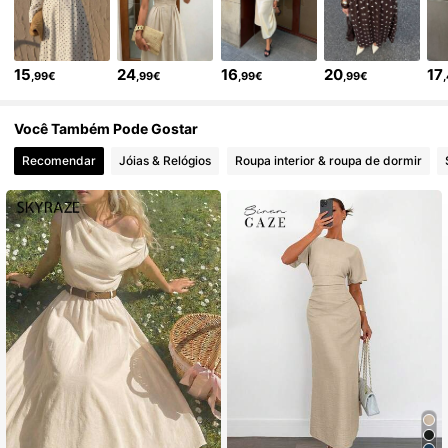
1.2M Seguidores
4,77
15
24
16
20
17
,99€
,99€
,99€
,99€
1.2M Seguidores
4,77
Você Também Pode Gostar
1.2M Seguidores
4,77
Recomendar
Jóias & Relógios
Roupa interior & roupa de dormir
1.2M Seguidores
4,77
1.2M Seguidores
4,77
1.2M Seguidores
4,77
1.2M Seguidores
4,77