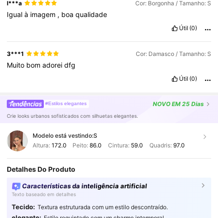
l***a
Cor: Borgonha / Tamanho: S
Igual
à
imagem
,
boa
qualidade
Útil
(0)
3***1
Cor: Damasco / Tamanho: S
Muito
bom
adorei
dfg
Útil
(0)
NOVO
EM 25 Dias
#Estilos elegantes
Crie looks urbanos sofisticados com silhuetas elegantes.
Modelo está vestindo:
S
Altura:
172.0
Peito:
86.0
Cintura:
59.0
Quadris:
97.0
Detalhes Do Produto
Características da inteligência artificial
Texto baseado em detalhes
Tecido:
Textura estruturada com um estilo descontraído.
elegante:
Estilo requintado com um charme intemporal.