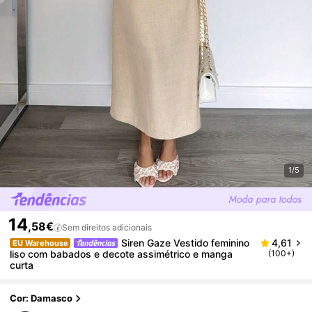
1/5
14
,58€
Sem direitos adicionais
Siren Gaze Vestido feminino
4,61
EU Warehouse
liso com babados e decote assimétrico e manga
(100+)
curta
Cor: Damasco