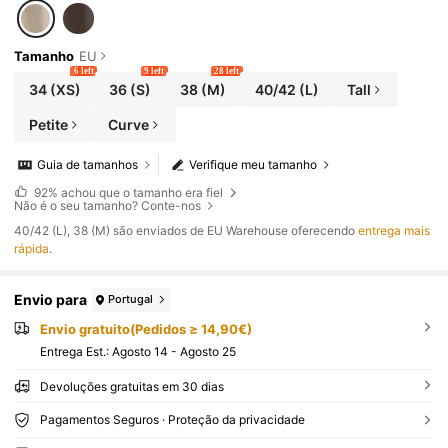
Tamanho
EU
6 left
9 left
28 left
34
(XS)
36
(S)
38
(M)
40/42
(L)
Tall
Petite
Curve
Guia de tamanhos
Verifique meu tamanho
92%
achou que o tamanho era fiel
Não é o seu tamanho? Conte-nos
​40/42 (L), 38 (M) são enviados de EU Warehouse oferecendo
entrega mais
rápida
.
Envio para
Portugal
Envio gratuito(Pedidos ≥ 14,90€)
Entrega Est.:
Agosto 14 - Agosto 25
Devoluções gratuitas em 30 dias
Pagamentos Seguros · Proteção da privacidade