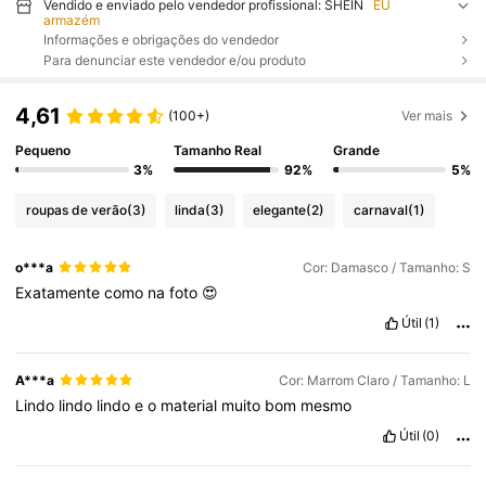
Vendido e enviado pelo vendedor profissional: SHEIN
EU
armazém
Informações e obrigações do vendedor
Para denunciar este vendedor e/ou produto
4,61
(100+)
Ver mais
Pequeno
Tamanho Real
Grande
3%
92%
5%
roupas de verão
(3)
linda
(3)
elegante
(2)
carnaval
(1)
o***a
Cor: Damasco / Tamanho: S
Exatamente
como
na
foto
😍
Útil
(1)
A***a
Cor: Marrom Claro / Tamanho: L
Lindo
lindo
lindo
e
o
material
muito
bom
mesmo
Útil
(0)