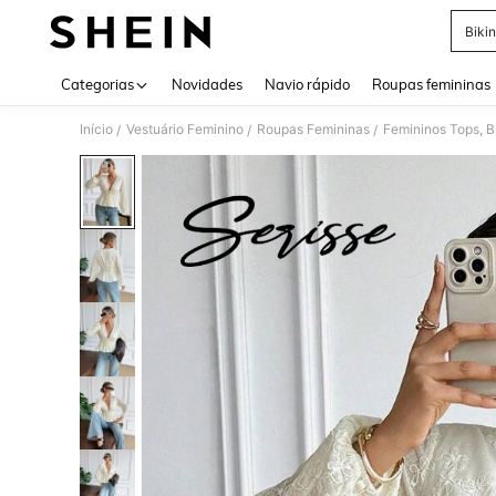
Bikin
Use up 
Categorias
Novidades
Navio rápido
Roupas femininas
Início
Vestuário Feminino
Roupas Femininas
Femininos Tops, B
/
/
/