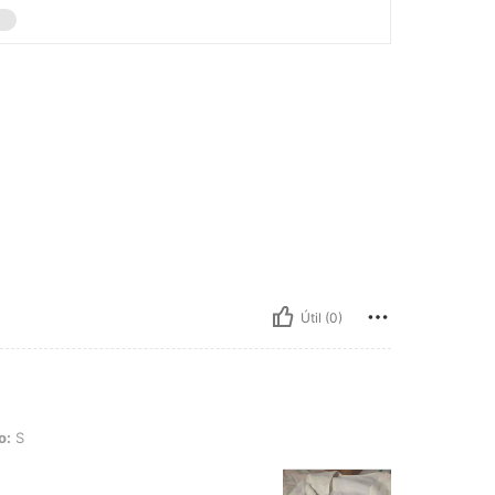
Útil (0)
o:
S