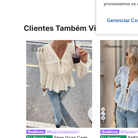
processamos os 
Gerenciar Co
Clientes Também Visitaram
4
#Blusas transparentes
Pariaura
Siren Gaze Camisa feminina elegante para trabalho, cor sólida, bordada
SHEIN PariChic Coleção de Verão: Blusa Azul com Decote em V Estilo Francês – Adornada com mangas bufantes, detalhes em renda, bordados delicados e cordão 
EU Warehouse
EU Warehouse