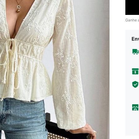
Ganhe 
En