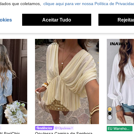
dados que coletamos,
clique aqui para ver nossa Política de Privacida
okies
Aceitar Tudo
Rejeita
Opulessa
EU Warehouse
ajustável, esta blusa cropped que valoriza a cintura exala feminilidade sem esforço. Blusa Azul e Branca, Blusa Azul Clara, Blusa de Primavera, Blusa de Verão, Blusa com Babados, Blusa Feminina, Blusas Femininas Casuais e Elegantes para o Verão, Blusa Estilo Francês, Looks de Primavera para Mulheres, Looks Femininos de Verão.
Opulessa Camisa de Senhora Casual de Férias em Tecido Liso, Corte Solto