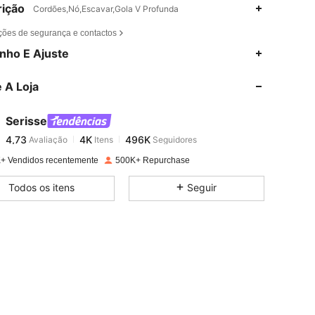
ição
Cordões,Nó,Escavar,Gola V Profunda
ções de segurança e contactos
4,73
4K
496K
nho E Ajuste
 A Loja
4,73
4K
496K
Serisse
4,73
4K
496K
Avaliação
Itens
Seguidores
r***9
pago
1 dia atrás
+ Vendidos recentemente
500K+ Repurchase
4,73
4K
496K
Todos os itens
Seguir
4,73
4K
496K
4,73
4K
496K
4,73
4K
496K