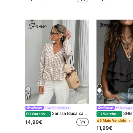
11
#Padrões xadrez
Breezaya
Serisse Blusa xadrez casual folgada com decote em V e mangas compridas para mulheres
SHEIN Holidaya Novo top de alças cáqui de ver
EU Warehouse
EU Warehouse
#5 Mais Vendido
14,99€
11,99€