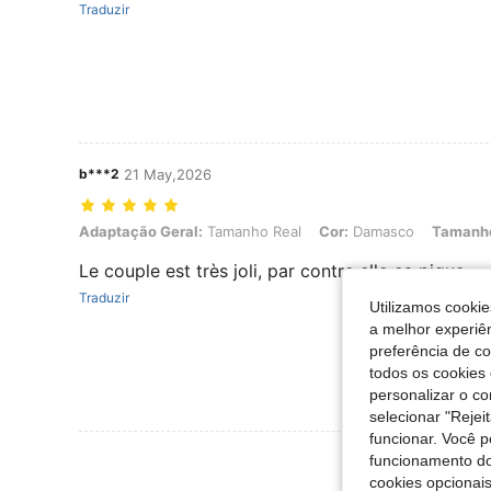
Traduzir
b***2
21 May,2026
Adaptação Geral: Tamanho Real, Cor: Damasco, Tamanho: L
Adaptação Geral:
Tamanho Real
Cor:
Damasco
Tamanh
Le couple est très joli, par contre elle ça pique
Traduzir
Utilizamos cookie
a melhor experiên
preferência de c
todos os cookies 
personalizar o c
selecionar "Rejei
funcionar. Você 
Ver Mais Ava
funcionamento do
cookies opcionai