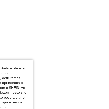
citado e oferecer
nir sua
, definiremos
de aprimorada e
 com a SHEIN. Ao
 fazem nosso site
so pode afetar o
nfigurações de
como