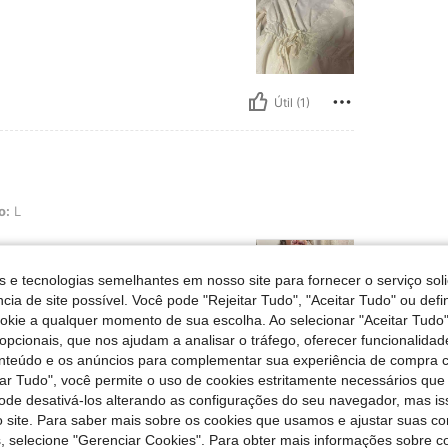
Útil (1)
o:
L
s e tecnologias semelhantes em nosso site para fornecer o serviço soli
cia de site possível. Você pode "Rejeitar Tudo", "Aceitar Tudo" ou defi
ookie a qualquer momento de sua escolha. Ao selecionar "Aceitar Tudo"
opcionais, que nos ajudam a analisar o tráfego, oferecer funcionalida
onteúdo e os anúncios para complementar sua experiência de compra
Útil (0)
tar Tudo", você permite o uso de cookies estritamente necessários que
pode desativá-los alterando as configurações do seu navegador, mas is
liações
 site. Para saber mais sobre os cookies que usamos e ajustar suas co
s, selecione "Gerenciar Cookies". Para obter mais informações sobre 