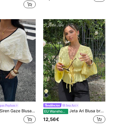
pas Peplum
Jeta Ari
iren Gaze Blusa feminina de cor sólida com decote em V profundo, cintura franzida e barra com babados, elegante camisa ajustada com detalhes contrastantes.
Jeta Ari Blusa branca feminina com amarração frontal e manga flare, fantasias vazadas, traje feminino, fantasia de diabo, vintage, blusa de pirata, roupas hippie, blusas para sair
EU Warehouse
12,56€