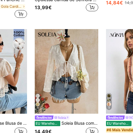
14,84€
14,
em Gola Cardigan Tops, blusas e camisetas feminina
13,99€
4
9
Soleia
N
Patchwork, Elegante, Decote em V, Torcida, Costas Nuas com Laço, Estilo Babydoll, Mangas Bufantes, Top de Verão de Nicho Francês para Noite de Encontro
Soleia Blusa com decote em V, manga sino, laço e bainha com folhos
N
EU Warehouse
EU Warehouse
#6 Mais Vendi
14,49€