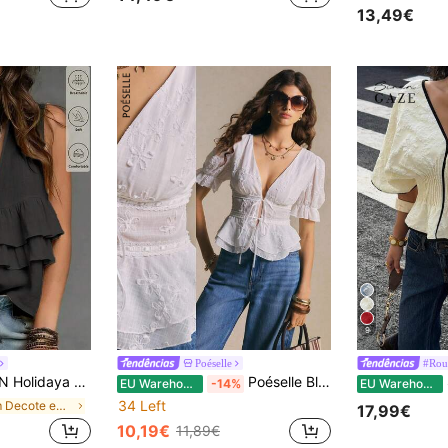
13,49€
9
Poéselle
#Rou
ão para mulher, top de alças elegante e casual, top cáqui simples, top de férias na praia para mulher
Poéselle Blusa feminina elegante de manga curta, cor sólida, decote em V profundo com detalhe torcido na frente, ideal para o verão.
S
EU Warehouse
-14%
EU Warehouse
34 Left
em Decote em V Tops, blusas e camisetas femininas
17,99€
10,19€
11,89€