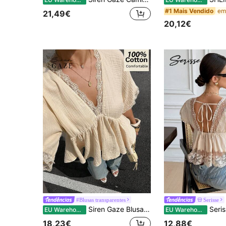
#1 Mais Vendido
21,49€
20,12€
#Blusas transparentes
Serisse
Siren Gaze Blusa de verão nova em algodão puro com decote em V e patchwork de renda para mulheres, top feminino fofo, camisa boneca
Serisse Blusa de Senhora em Algodão 100% Cor Damasco com Renda e 
EU Warehouse
EU Warehouse
18,23€
12,88€