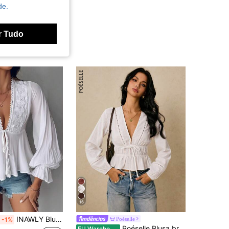
de.
r Tudo
16
INAWLY Blusa feminina de cor sólida com contraste de renda e manga longa lanterna e top peplum
Poéselle
-1%
Poéselle Blusa branca de algodão de manga comprida para mulheres, blusa peplum boho com decote em V profundo e mangas com acabamento em renda e cordão na cintura | Blusa boho, Outono para mulheres, Blusa camponesa para mulheres, Top curto branco de manga comprida, Blusa cottagecore, Ideias para a primavera para mulheres, Camisa feminina casual versátil de cor sólida com amarração, Outono para mulheres
EU Warehouse