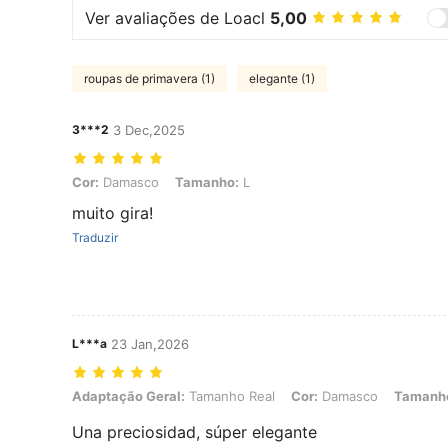
Ver avaliações de Loacl
5,00
roupas de primavera (1)
elegante (1)
3***2
3 Dec,2025
Cor: Damasco, Tamanho: L
Cor:
Damasco
Tamanho:
L
muito gira!
Traduzir
L***a
23 Jan,2026
Adaptação Geral: Tamanho Real, Cor: Damasco, Tamanho: S
Adaptação Geral:
Tamanho Real
Cor:
Damasco
Tamanh
Una preciosidad, súper elegante