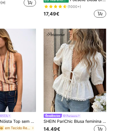
99€
(1000+)
17,49€
ÖISTA
Pariaura
öista Top sem mangas com riscas tie-dye, perfeito para looks de verão, outono, praia e férias.
SHEIN PariChic Blusa feminina branca com decote em V e acabamento em renda, manga curta bufante, laço na frente e peplum, camisa casual elegante de verão estilo camponesa
em Tecido Regatas sem mangas frescas
do
14,49€