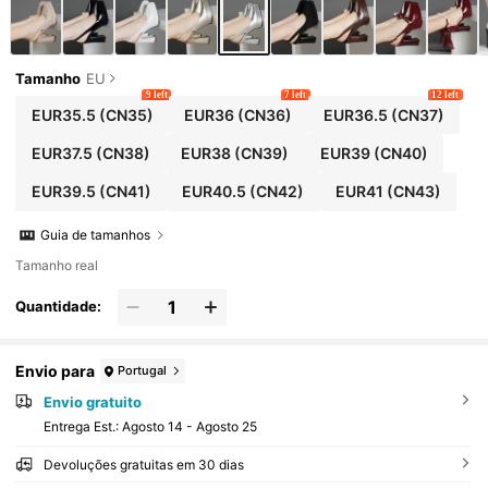
Tamanho
EU
9 left
7 left
12 left
EUR35.5
(CN35)
EUR36
(CN36)
EUR36.5
(CN37)
EUR37.5
(CN38)
EUR38
(CN39)
EUR39
(CN40)
EUR39.5
(CN41)
EUR40.5
(CN42)
EUR41
(CN43)
Guia de tamanhos
Tamanho real
Quantidade:
Envio para
Portugal
Envio gratuito
Entrega Est.:
Agosto 14 - Agosto 25
Devoluções gratuitas em 30 dias