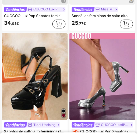
11
CUCCOO LuxiPop
Miss Mi
CUCCOO LuxiPop Sapatos femininos de cor sólida, casuais, simples e versáteis, com salto alto. Ideais para festas de Halloween e Natal, baladas, primavera e verão, férias e viagens. Estilo anos 2000.
Sandálias femininas de salto alto com design exclusivo em tecido trançado, bico fino e estilo moderno. Versáteis e modernas, novidade para o verão de 2025. Salto agulha.
34
25
,08€
,77€
Tidal Uprising
CUCCOO LuxiPop
Sapatos de salto alto femininos plus size, sapatos elegantes de salto alto para mulheres, sapatos confortáveis para o trabalho, sapatos sociais pretos e bordô
CUCCOO LuxiPop Sapatos de salto alto femininos prateados com sola grossa, versáteis para uso diário.
-4%