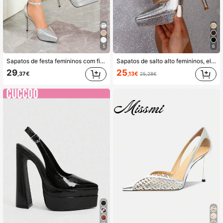
5
6
Sapatos de festa femininos com fivela decorativa, estilo balada, salto plataforma.
Sapatos de salto alto femininos, elegantes e sensuais, com plataforma e bico fino.
29
25
,37€
,13€
25,28€