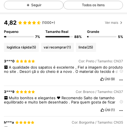
Seguir
Todos os itens
39K Seguidores
4,84
4,82
(1000+)
Ver mais
39K Seguidores
4,84
Pequeno
Tamanho Real
Grande
7%
88%
5%
logística rápida
(5)
vai recomprar
(1)
linda
(25)
39K Seguidores
4,84
3***0
Cor: Preto / Tamanho: CN37
A
qualidade
dos
sapatos
é
excelente
,
Fiel
a
imagem
do
produto
39K Seguidores
4,84
no
site
.
Descri
çã
o
do
cheio
é
a
novo
.
O
material
do
tecido
é
de
ó
tima
qualidade
.
A
forma
e
o
modelo
dos
sapatos
é
maravilhoso
,
Útil
(9)
confort
á
veis
e
muito
elegantes
Adorei
muito
39K Seguidores
4,84
3***9
Cor: Branco / Tamanho: CN37
Muito
bonitos
e
elegantes
❤️
Recomendo
Salto
de
tamanho
equilibrado
e
muito
bem
desenhado
.
Para
quem
gosta
de
ficar
ainda
mais
elegante
39K Seguidores
4,84
Útil
(1)
h***a
Cor: Borgonha / Tamanho: CN35
39K Seguidores
4,84