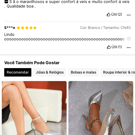
S
ã
o
maravilhosos
e
super
confort
á
veis
e
muito
confort
á
veis
.
Qualidade
boa
.
Útil
(2)
39K Seguidores
4,84
S***e
Cor: Branco / Tamanho: CN40
Lindo
oooooooooooooooooooooooooooooooooooooooooooooooooooo
ooooo
Útil
(1)
Você Também Pode Gostar
Recomendar
Jóias & Relógios
Bolsas e malas
Roupa interior & r