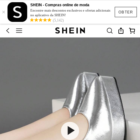
SHEIN - Compras online de moda
×
Encontre mais descontos exclusivos e ofertas adicionais
OBTER
no aplicativo da SHEIN!
(5,142)