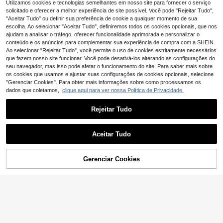
18 Left
10 Left
Utilizamos cookies e tecnologias semelhantes em nosso site para fornecer o serviço
32
solicitado e oferecer a melhor experiência de site possível. Você pode "Rejeitar Tudo",
28
,29€
,87€
30,38€
"Aceitar Tudo" ou definir sua preferência de cookie a qualquer momento de sua
escolha. Ao selecionar "Aceitar Tudo", definiremos todos os cookies opcionais, que nos
ajudam a analisar o tráfego, oferecer funcionalidade aprimorada e personalizar o
conteúdo e os anúncios para complementar sua experiência de compra com a SHEIN.
Ao selecionar "Rejeitar Tudo", você permite o uso de cookies estritamente necessários
que fazem nosso site funcionar. Você pode desativá-los alterando as configurações do
seu navegador, mas isso pode afetar o funcionamento do site. Para saber mais sobre
os cookies que usamos e ajustar suas configurações de cookies opcionais, selecione
"Gerenciar Cookies". Para obter mais informações sobre como processamos os
dados que coletamos,
clique aqui para ver nossa Política de Privacidade.
Rejeitar Tudo
Aceitar Tudo
14
Gerenciar Cookies
ADICIONAR AO CARRINHO
Economizar 1,26€
Shoe Dazzle
Catherine's Shop
Sandálias femininas prateadas de salto alto com strass brilhantes, saltos agulha sexy, sapatos de noite para casamento e festa
Sapatos de salto alto femininos com detalhes vazados, salto super alto, disponíveis em rosa, damasco, branco, preto, vermelho, prata e dourado. Sapatos da moda.
-4%
30
29
,08€
30,28€
,89€
31,15€