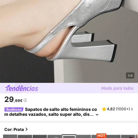
1/4
29
,69€
Sapatos de salto alto femininos co
4,82
(
1000+
)
m detalhes vazados, salto super alto, dis
poníveis em rosa, damasco, branco, pret
o, vermelho, prata e dourado. Sapatos da mo
da.
Cor: Prata