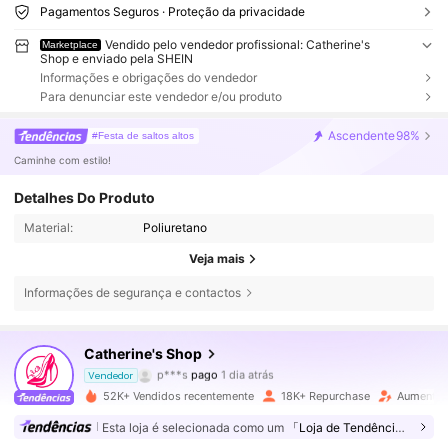
Pagamentos Seguros · Proteção da privacidade
Vendido pelo vendedor profissional: Catherine's
Marketplace
Shop e enviado pela SHEIN
Informações e obrigações do vendedor
Para denunciar este vendedor e/ou produto
Ascendente
98%
#Festa de saltos altos
Caminhe com estilo!
Detalhes Do Produto
Material:
Poliuretano
Veja mais
39K Seguidores
4,84
Informações de segurança e contactos
Catherine's Shop
39K Seguidores
4,84
p***s
pago
1 dia atrás
Vendedor
l***e
seguiu
3 horas atrás
52K+ Vendidos recentemente
18K+ Repurchase
Aumento 
39K Seguidores
4,84
Esta loja é selecionada como um
「Loja de Tendências」