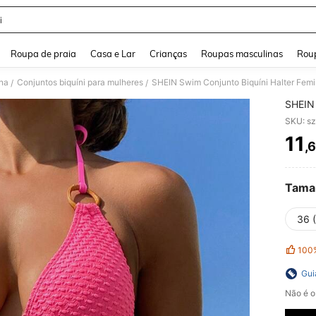
i
and down arrow keys to navigate search Buscas recentes and Pesquisar e Encontr
Roupa de praia
Casa e Lar
Crianças
Roupas masculinas
Roup
na
Conjuntos biquíni para mulheres
SHEIN Swim Conjunto Biquíni Halter Femi
/
/
SHEIN 
SKU: s
11
,
PR
Tama
36 
100
Gui
Não é o