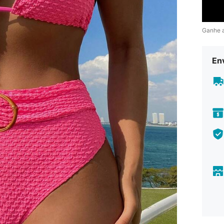
Ganhe 
En