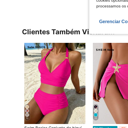
cookies opcionai
processamos os 
Gerenciar Co
Clientes Também Visitaram
12
20
Swim Basics Conjunto de biquíni para praia e férias para mulher, 2 peças, cor lisa, top com alças nos ombros e costas nuas, parte de baixo de cintura alta com acessórios dourados