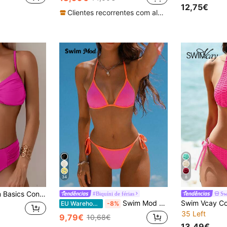
12,75€
Clientes recorrentes com alta taxa de retorno
34
8
 de sutiã cami franzido de cor sólida e calcinha de biquíni de cintura alta
#Biquíni de férias
Sw
Swim Mod Moda Praia Feminina Primavera/Verão 2026, Conjunto de Biquíni Fio Dental com Alças Finas, Decote Halter, Bloco de Cores Azul e Branco, Sexy para Férias, Amarração Lateral, Rosa
EU Warehouse
-8%
35 Left
9,79€
10,68€
13,49€