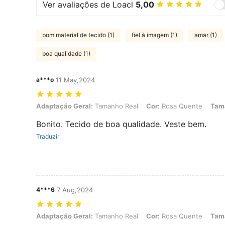
Ver avaliações de Loacl
5,00
bom material de tecido (1)
fiel à imagem (1)
amar (1)
boa qualidade (1)
a***o
11 May,2024
Adaptação Geral: Tamanho Real, Cor: Rosa Quente, Tamanho: M
Adaptação Geral:
Tamanho Real
Cor:
Rosa Quente
Tam
Bonito. Tecido de boa qualidade. Veste bem.
Traduzir
4***6
7 Aug,2024
Adaptação Geral: Tamanho Real, Cor: Rosa Quente, Tamanho: M
Adaptação Geral:
Tamanho Real
Cor:
Rosa Quente
Tam