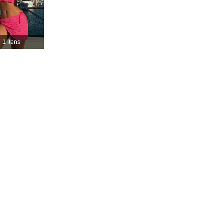
4,88
9.3K
414K
1 itens
4,88
9.3K
414K
4,88
9.3K
414K