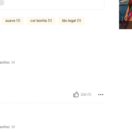
suave (1)
cor bonita (1)
tão legal (1)
anho:
M
Útil (1)
anho:
M