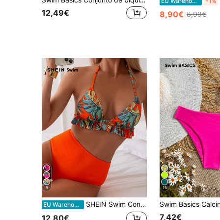
EU Warehouse
-1%
12,49€
8,90€
8,99€
9
16
SHEIN Swim Conjunto De Biquíni Superior Halter De Estampa Tropical E Inferior De Triângulo De Cor Sólida Para Mulheres
EU Warehouse
7,42€
12,80€