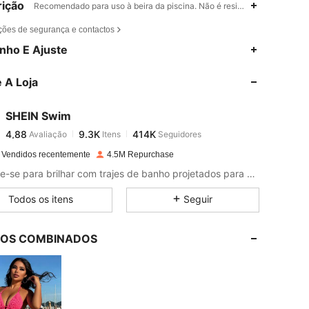
ição
Recomendado para uso à beira da piscina. Não é resistente à água.,Tri
ções de segurança e contactos
4,88
9.3K
414K
nho E Ajuste
 A Loja
4,88
9.3K
414K
SHEIN Swim
4,88
9.3K
414K
Avaliação
Itens
Seguidores
I***e
pago
1 dia atrás
 Vendidos recentemente
4.5M Repurchase
4,88
9.3K
414K
Prepare-se para brilhar com trajes de banho projetados para combinar com cada vibração!
Todos os itens
Seguir
4,88
9.3K
414K
LOS COMBINADOS
4,88
9.3K
414K
4,88
9.3K
414K