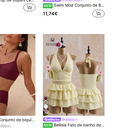
Swim Mod Conjunto de Bikini de 2 Peças Swim Basics, Férias de Praia Primavera/Verão, Tecido Texturizado, Acessório Sol Dourado, Top Triangular com Alças ao Pescoço e Calcinha de Corte Alto, Fato de Banho Sexy para Mulher
NEW
11,74€
13
SHEIN Swim Conjunto de biquíni feminino de duas peças, cor bordô, com alças grossas ajustáveis e detalhe dourado em formato de U, coleção primavera/verão 2026.
Bellisia
Bellisia Fato de banho de uma peça para mulher, amarelo pálido, texturado, com decote halter, decote em V profundo, push-up, cintura marcada, mini saia com folhos, favorecedor, estilo minimalista sexy, para férias em águas termais
NEW
1000+)