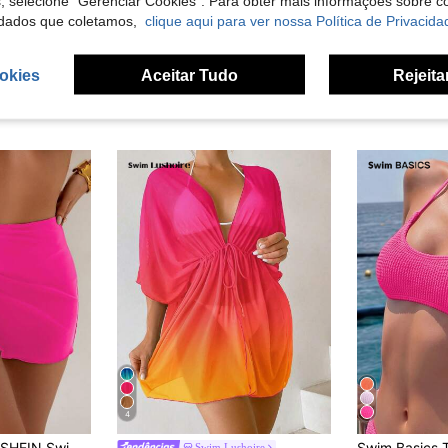
s, selecione "Gerenciar Cookies". Para obter mais informações sobre 
dados que coletamos,
clique aqui para ver nossa Política de Privacida
okies
Aceitar Tudo
Rejeita
4
SHEIN Swim 1 peça saída de praia feminina sexy de cor sólida com detalhes em estrela do mar na lateral, adequada para férias
Swim Lushoire