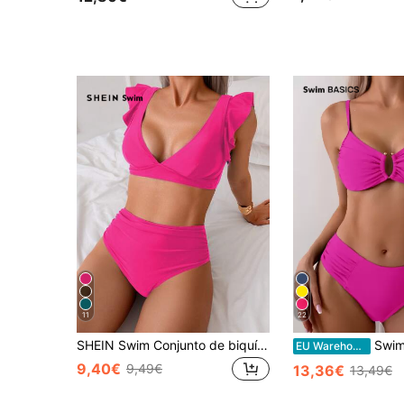
11
22
SHEIN Swim Conjunto de biquíni sexy feminino com babados e cor sólida para férias na praia e verão
Swim Basics Conjunto de 2 peças
EU Warehouse
9,40€
9,49€
13,36€
13,49€