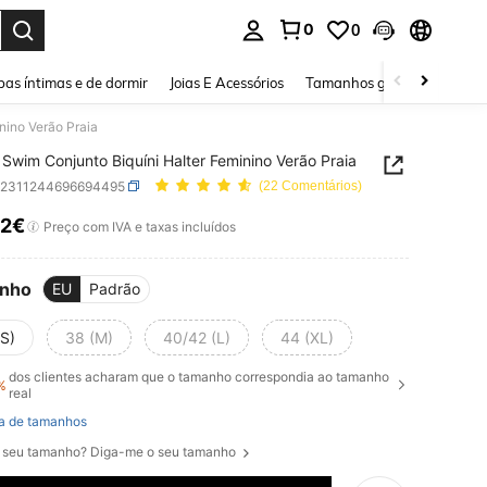
0
0
ar. Press Enter to select.
as íntimas e de dormir
Joias E Acessórios
Tamanhos grandes
Sapa
nino Verão Praia
Swim Conjunto Biquíni Halter Feminino Verão Praia
z2311244696694495
(22 Comentários)
62€
ICE AND AVAILABILITY
Preço com IVA e taxas incluídos
nho
EU
Padrão
(S)
38 (M)
40/42 (L)
44 (XL)
dos clientes acharam que o tamanho correspondia ao tamanho
%
real
a de tamanhos
 seu tamanho? Diga-me o seu tamanho