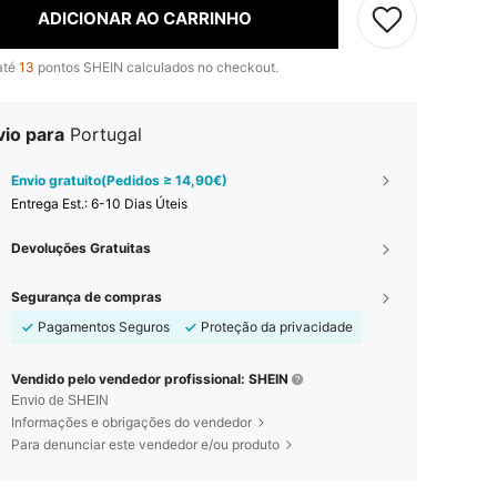
ADICIONAR AO CARRINHO
até
13
pontos SHEIN calculados no checkout.
vio para
Portugal
Envio gratuito(Pedidos ≥ 14,90€)
Entrega Est.:
6-10 Dias Úteis
Devoluções Gratuitas
Segurança de compras
Pagamentos Seguros
Proteção da privacidade
Vendido pelo vendedor profissional: SHEIN
Envio de SHEIN
Informações e obrigações do vendedor
Para denunciar este vendedor e/ou produto