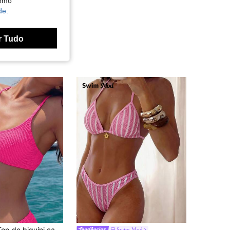
como
de.
r Tudo
Swim Basics Top de biquíni casual de cor lisa para praia de verão para mulher
Swim Mod