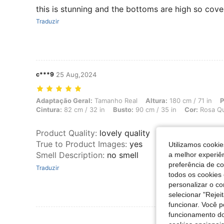
this is stunning and the bottoms are high so cov
Traduzir
c***9
25 Aug,2024
Adaptação Geral: Tamanho Real, Altura: 180 cm / 71 in, Peso: 67 kg /
Adaptação Geral:
Tamanho Real
Altura:
180 cm / 71 in
P
Cintura:
82 cm / 32 in
Busto:
90 cm / 35 in
Cor:
Rosa Q
Product Quality
:
lovely quality
True to Product Images
:
yes
Utilizamos cookie
Smell Description
:
no smell
a melhor experiên
preferência de c
Traduzir
todos os cookies 
personalizar o c
selecionar "Rejei
funcionar. Você 
funcionamento do
Ver Mais Ava