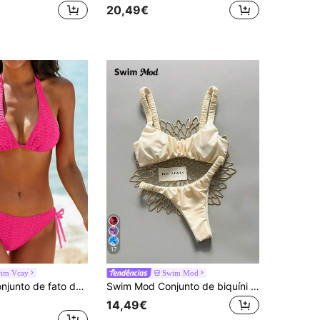
20,49€
17
im Vcay
Swim Mod
Swim Vcay Conjunto de fato de banho para mulher em tecido texturado
Swim Mod Conjunto de biquíni feminino sexy, cor sólida, franzido e cavado, para primavera/verão.
14,49€