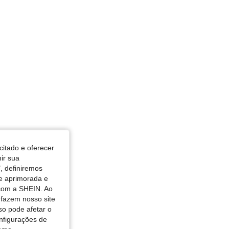
: Rosa Quente, Tamanho: M
citado e oferecer
nir sua
, definiremos
de aprimorada e
 com a SHEIN. Ao
 fazem nosso site
so pode afetar o
nfigurações de