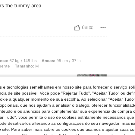
ers the tummy area
Útil (0)
 148 lbs, Ancas: 95 cm / 37 in, Cintura: 82 cm / 32 in, Busto: 90 cm / 35 in, Cor
eso:
67 kg / 148 lbs
Ancas:
95 cm / 37 in
uente
Tamanho:
M
s e tecnologias semelhantes em nosso site para fornecer o serviço soli
cia de site possível. Você pode "Rejeitar Tudo", "Aceitar Tudo" ou defi
ookie a qualquer momento de sua escolha. Ao selecionar "Aceitar Tudo"
opcionais, que nos ajudam a analisar o tráfego, oferecer funcionalida
onteúdo e os anúncios para complementar sua experiência de compra
Útil (0)
tar Tudo", você permite o uso de cookies estritamente necessários que
pode desativá-los alterando as configurações do seu navegador, mas is
 site. Para saber mais sobre os cookies que usamos e ajustar suas co
liações