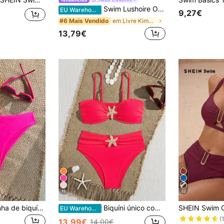
Swim Lushoire Ombre Cintura Com Cordão Manga De Asa De Morcego Malha Quimono
EU Warehouse
9,27€
em Livre Kimonos Mulheres
#6 Mais Vendido
13,79€
16
32
Swim Basics Calcinha de biquíni minimalista feminina de cor sólida
Biquíni único com estampado de estrela-do-mar sólido, efeito emagrecedor com controlo da barriga, detalhes confortáveis e chiques, fato de banho elegante de férias para praia e festas na piscina de verão
EU Warehouse
(
13,99€
14,00€