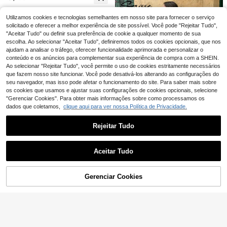
m blocos de cores e bolsos.
Hauture Macacão ver
Sweetra Macacão pre
EU Warehouse
EU Warehouse
de-oliva com decote halter profund
to feminino elegante, moderno e se
35 Left
22
Utilizamos cookies e tecnologias semelhantes em nosso site para fornecer o serviço
,14€
o e pernas largas com detalhes met
xy com decote profundo nas costa
solicitado e oferecer a melhor experiência de site possível. Você pode "Rejeitar Tudo",
18
álicos.
s, pregas, gola halter e detalhes met
,31€
"Aceitar Tudo" ou definir sua preferência de cookie a qualquer momento de sua
álicos brilhantes. Ideal para o verão.
escolha. Ao selecionar "Aceitar Tudo", definiremos todos os cookies opcionais, que nos
ajudam a analisar o tráfego, oferecer funcionalidade aprimorada e personalizar o
conteúdo e os anúncios para complementar sua experiência de compra com a SHEIN.
Ao selecionar "Rejeitar Tudo", você permite o uso de cookies estritamente necessários
que fazem nosso site funcionar. Você pode desativá-los alterando as configurações do
seu navegador, mas isso pode afetar o funcionamento do site. Para saber mais sobre
os cookies que usamos e ajustar suas configurações de cookies opcionais, selecione
"Gerenciar Cookies". Para obter mais informações sobre como processamos os
dados que coletamos,
clique aqui para ver nossa Política de Privacidade.
Rejeitar Tudo
16
Mostrar artigos semelhantes em stock
Veja tudo
Serisse
Aceitar Tudo
Serisse Macacão fem
EU Warehouse
Desculpe, este produto está esgotado.
Breezaya
inino sem mangas de cor sólida par
21
,99€
Breezaya Macacão F
EU Warehouse
a férias e uso casual
10
eminino sem manga, com estampa
Gerenciar Cookies
ESGOTADO
12
,99€
18
paisley, laço na cintura, estilo ampl
Hauture
o, para o verão e férias
Hauture Macacão fe
#Macacões casuais
EU Warehouse
minino sexy casual com decote halt
21
Hauture Macacão pre
EU Warehouse
,28€
er, detalhes em ribana e costas nua
to sem mangas com zíper frontal e
28
s.
,99€
perna extremamente larga