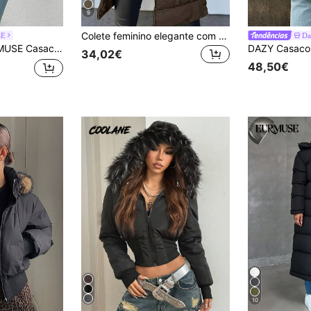
9
Colete feminino elegante com capuz, acolchoado e quente, cor lisa, para todas as estações, streetwear, agasalho, com fecho de correr, bolso e cordão, para outono
SE
Da
uente, de manga comprida, cor sólida, com zíper, adequado para uso diário, outono/inverno
34,02€
48,50€
10