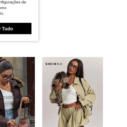
nfigurações de
como
de.
r Tudo