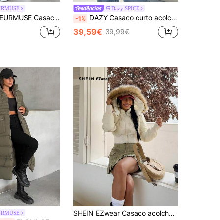
URMUSE
Dazy SPICE
EURMUSE Casaco longo de inverno com capuz impermeável 2 em 1 quente feminino
DAZY Casaco curto acolchoado com zíper para o inverno, casaco feminino casual de inverno com zíper e ombros caídos, gola funil, ajuste regular, marrom café, liso, casacos acolchoados femininos, aquecimento de inverno/moda de inverno, roupas femininas de inverno, casaco acolchoado feminino, jaqueta
-1%
39,59€
39,99€
SHEIN EZwear Casaco acolchoado feminino com gola de pele e cintura marcada para outono/inverno.
URMUSE