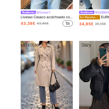
5
Livesso
EURMU
Livesso Casaco acolchoado com capuz e gola de pele feminino casual, jaqueta outono/inverno
EURMUSE Casaco feminino acolchoado, q
EU Warehouse
43,38€
43,46€
34,85€
35,16€