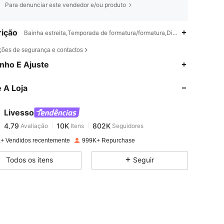
Para denunciar este vendedor e/ou produto
ição
Bainha estreita,Temporada de formatura/formatura,Difuso,Zíper
ções de segurança e contactos
4,79
10K
802K
nho E Ajuste
 A Loja
4,79
10K
802K
Livesso
4,79
10K
802K
Avaliação
Itens
Seguidores
d***5
pago
1 dia atrás
+ Vendidos recentemente
999K+ Repurchase
4,79
10K
802K
Todos os itens
Seguir
4,79
10K
802K
4,79
10K
802K