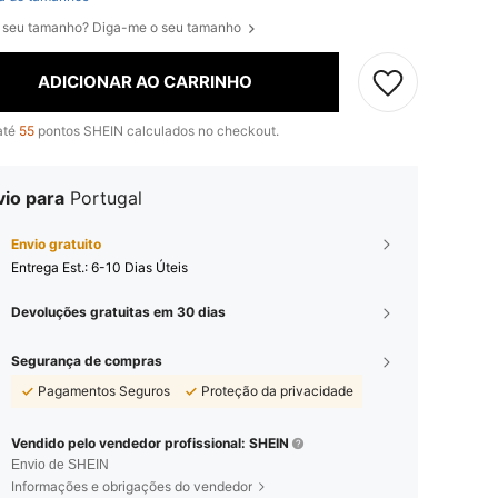
 seu tamanho? Diga-me o seu tamanho
ADICIONAR AO CARRINHO
até
55
pontos SHEIN calculados no checkout.
vio para
Portugal
Envio gratuito
Entrega Est.:
6-10 Dias Úteis
Devoluções gratuitas em 30 dias
Segurança de compras
Pagamentos Seguros
Proteção da privacidade
Vendido pelo vendedor profissional: SHEIN
Envio de SHEIN
Informações e obrigações do vendedor