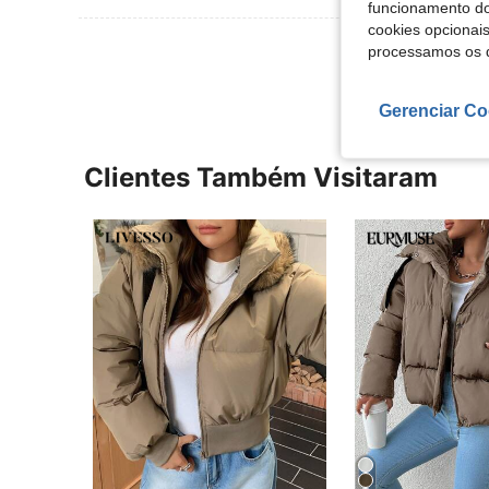
funcionamento do
cookies opcionai
Ver Mais Ava
processamos os 
Gerenciar Co
Clientes Também Visitaram