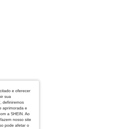
citado e oferecer
nir sua
, definiremos
de aprimorada e
 com a SHEIN. Ao
 fazem nosso site
so pode afetar o