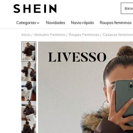
Bikin
Use up 
Categorias
Novidades
Navio rápido
Roupas femininas
Início
Vestuário Feminino
Roupas Femininas
Casacos feminino
/
/
/