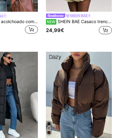
zy
SHEIN BAE
DAZY Casaco acolchoado com capuz e acabamento fofo feminino, jaqueta de inverno
SHEIN BAE Casaco trench de senhora estilo retro com botões e manga comprida
NEW
24,99€