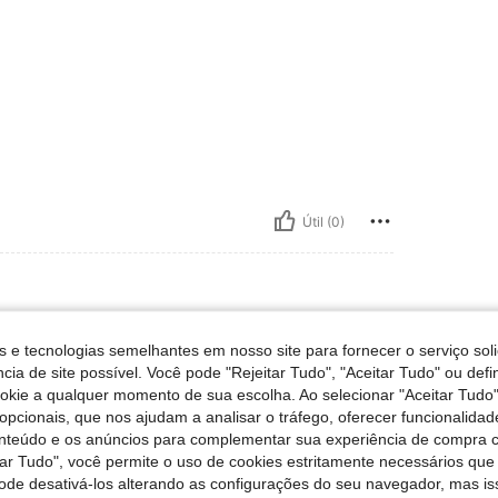
Útil (0)
Cintura: 78 cm / 31 in, Ancas: 110 cm / 43 in, Cor: Castanho Café, Tamanho: M
 / 34 in
Cintura:
78 cm / 31 in
s e tecnologias semelhantes em nosso site para fornecer o serviço soli
cia de site possível. Você pode "Rejeitar Tudo", "Aceitar Tudo" ou defi
ookie a qualquer momento de sua escolha. Ao selecionar "Aceitar Tudo"
opcionais, que nos ajudam a analisar o tráfego, oferecer funcionalida
onteúdo e os anúncios para complementar sua experiência de compra
tar Tudo", você permite o uso de cookies estritamente necessários que
pode desativá-los alterando as configurações do seu navegador, mas is
Útil (0)