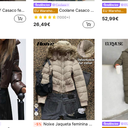
Coolane
E
lchoado, folgado, com capuz, peludo, jaqueta de inverno
Coolane Casaco básico acolchoado feminino de inverno com chapéu de flanela
EU Warehouse
EU Warehouse
(1000+)
52,99€
26,49€
Noixe Jaqueta feminina moderna e versátil com capuz e gola de pele sintética, ideal para o inverno. Jaqueta puffer com capuz e gola de pele removível.
E
-5%