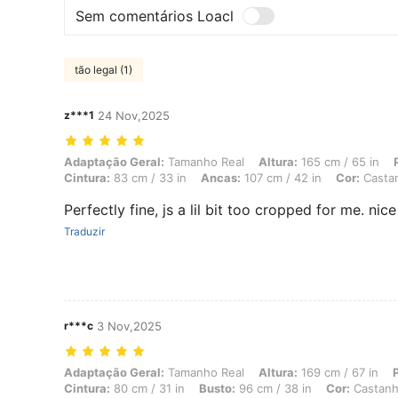
Sem comentários Loacl
tão legal (1)
z***1
24 Nov,2025
Adaptação Geral: Tamanho Real, Altura: 165 cm / 65 in, Peso: 42 kg /
Adaptação Geral:
Tamanho Real
Altura:
165 cm / 65 in
Cintura:
83 cm / 33 in
Ancas:
107 cm / 42 in
Cor:
Casta
Perfectly fine, js a lil bit too cropped for me. nice
Traduzir
r***c
3 Nov,2025
Adaptação Geral: Tamanho Real, Altura: 169 cm / 67 in, Peso: 68 kg /
Adaptação Geral:
Tamanho Real
Altura:
169 cm / 67 in
Cintura:
80 cm / 31 in
Busto:
96 cm / 38 in
Cor:
Castanh