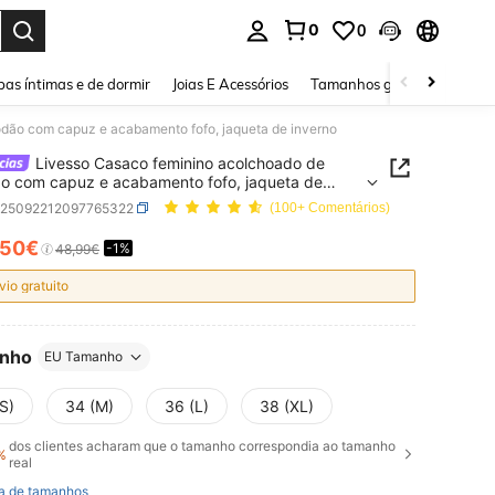
0
0
ar. Press Enter to select.
as íntimas e de dormir
Joias E Acessórios
Tamanhos grandes
Sapa
dão com capuz e acabamento fofo, jaqueta de inverno
Livesso Casaco feminino acolchoado de
o com capuz e acabamento fofo, jaqueta de
o
z25092212097765322
(100+ Comentários)
,50€
-1%
ICE AND AVAILABILITY
48,99€
vio gratuito
nho
EU Tamanho
S)
34 (M)
36 (L)
38 (XL)
dos clientes acharam que o tamanho correspondia ao tamanho
%
real
a de tamanhos