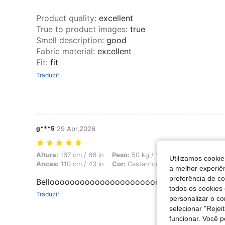
Product quality
:
excellent
True to product images
:
true
Smell description
:
good
Fabric material
:
excellent
Fit
:
fit
Traduzir
g***5
29 Apr,2026
Altura: 167 cm / 66 in, Peso: 50 kg / 110 lbs, Busto: 87 cm / 34 in, 
Altura:
167 cm / 66 in
Peso:
50 kg / 110 lbs
Busto:
87 cm
Utilizamos cookie
Ancas:
110 cm / 43 in
Cor:
Castanho Café
Tamanho:
M
a melhor experiên
preferência de c
Bellooooooooooooooooooooooooooo
todos os cookies 
Traduzir
personalizar o c
selecionar "Rejei
funcionar. Você 