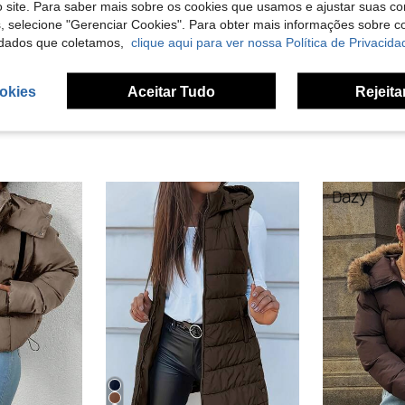
 site. Para saber mais sobre os cookies que usamos e ajustar suas co
s, selecione "Gerenciar Cookies". Para obter mais informações sobre 
liações
dados que coletamos,
clique aqui para ver nossa Política de Privacida
okies
Aceitar Tudo
Rejeita