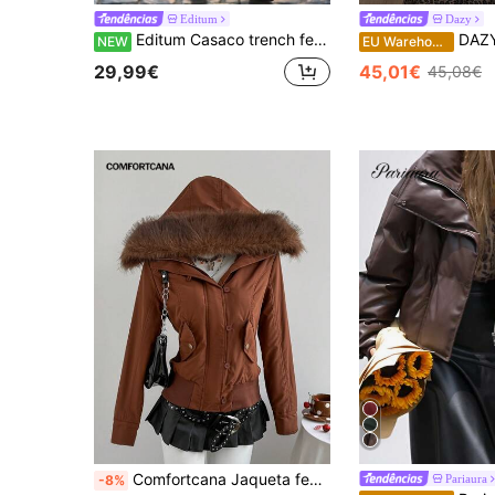
Editum
Dazy
Editum Casaco trench feminino vintage cáqui de manga comprida com cintura marcada, roupa de inverno para mulher, casaco de inverno para mulher, Ano Novo, casaco feminino, casaco comprido para mulher, casaco de inverno para mulher, casaco elegante, casaco trench feminino para negócios, casaco trench feminino, casaco trench comprido, casaco trench de abotoamento duplo, casaco trench com cinto na cintura, casaco trench feminino, casaco comprido, casaco feminino
DAZY Casaco feminino aco
NEW
EU Warehouse
29,99€
45,01€
45,08€
Comfortcana Jaqueta feminina de manga comprida, minimalista, casual, com gola de pele sintética, cor sólida, roupas de outono e inverno para mulheres
Pariaura
-8%