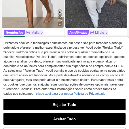
4
Maija
Milalo
Maija Calções de mal
Camisola feminina de malha felpud
EU Warehouse
ha casuais de férias para mulher co
a para outono/inverno, rosa e branc
6 Left
12
Utilizamos cookies e tecnologias semelhantes em nosso site para fornecer o serviço
,49€
m design vazado e blocos de cor
a às riscas, gola redonda, oversize
solicitado e oferecer a melhor experiência de site possível. Você pode "Rejeitar Tudo",
16
d, solta, macia, confortável, casual,
,99€
"Aceitar Tudo" ou definir sua preferência de cookie a qualquer momento de sua
para o dia a dia, estilo pullover
escolha. Ao selecionar "Aceitar Tudo", definiremos todos os cookies opcionais, que nos
ajudam a analisar o tráfego, oferecer funcionalidade aprimorada e personalizar o
conteúdo e os anúncios para complementar sua experiência de compra com a SHEIN.
Ao selecionar "Rejeitar Tudo", você permite o uso de cookies estritamente necessários
que fazem nosso site funcionar. Você pode desativá-los alterando as configurações do
seu navegador, mas isso pode afetar o funcionamento do site. Para saber mais sobre
os cookies que usamos e ajustar suas configurações de cookies opcionais, selecione
"Gerenciar Cookies". Para obter mais informações sobre como processamos os
dados que coletamos,
clique aqui para ver nossa Política de Privacidade.
Rejeitar Tudo
Aceitar Tudo