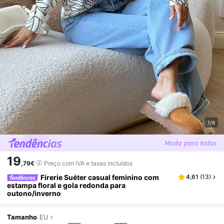
1/6
19
,79€
Preço com IVA e taxas incluídos
Firerie Suéter casual feminino com
4,61
(
13
)
estampa floral e gola redonda para
outono/inverno
Tamanho
EU