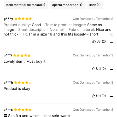
bom material de tecido
(2)
aperto moderado
(1)
linda
(1)
g***y
Cor: Damasco / Tamanho: S
Product quality:
Good
True to product images:
Same
as
image
Smell description:
No
smell
Fabric material:
Nice
and
not
thick
Fit:
I
’
m
a
size
16
and
this
fits
loosely
-
short
jumper
Útil
(2)
u***i
Cor: Damasco / Tamanho: S
Lovely
item
.
Must
buy
it
Útil
(0)
a***h
Cor: Damasco / Tamanho: S
Product
is
okay
Útil
(0)
a***s
Cor: Damasco / Tamanho: S
Sch
ö
n
und
weich
,
nicht
sehr
warm