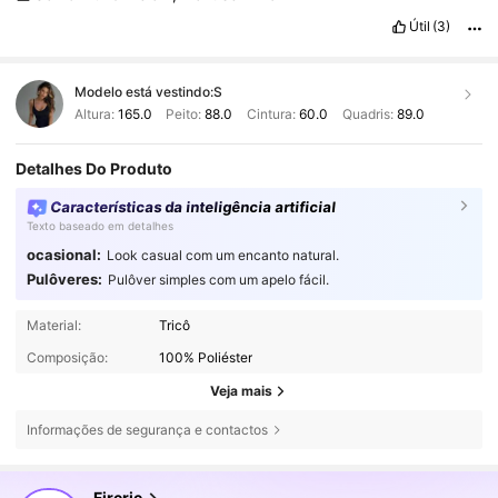
Útil
(3)
Modelo está vestindo:
S
Altura:
165.0
Peito:
88.0
Cintura:
60.0
Quadris:
89.0
Detalhes Do Produto
Características da inteligência artificial
Texto baseado em detalhes
ocasional:
Look casual com um encanto natural.
Pulôveres:
Pulôver simples com um apelo fácil.
Material:
Tricô
Composição:
100% Poliéster
Veja mais
Informações de segurança e contactos
1.3M Seguidores
4,79
Firerie