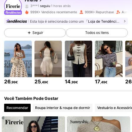
3***1
seguiu
1 horas atrás
c***t
está a navegar
999K+ Vendidos recentemente
999K+ Repurchase
Aumen
1.3M Seguidores
4,79
Esta loja é selecionada como um
「Loja de Tendências」
Seguir
Todos os itens
1.3M Seguidores
4,79
1.3M Seguidores
4,79
1.3M Seguidores
4,79
26
25
14
17
26
,99€
,49€
,99€
,49€
1.3M Seguidores
4,79
Você Também Pode Gostar
Recomendar
Roupa interior & roupa de dormir
Vestuário e Acessóri
1.3M Seguidores
4,79
1.3M Seguidores
4,79