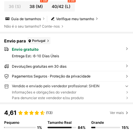
1 left
4 left
36
(S)
38
(M)
40/42
(L)
Guia de tamanhos
Verifique meu tamanho
Não é o seu tamanho? Conte-nos
Envio para
Portugal
Envio gratuito
Entrega Est.:
6-10 Dias Úteis
Devoluções gratuitas em 30 dias
Pagamentos Seguros · Proteção da privacidade
Vendido e enviado pelo vendedor profissional: SHEIN
Informações e obrigações do vendedor
Para denunciar este vendedor e/ou produto
4,61
(13)
Ver mais
Pequeno
Tamanho Real
Grande
1%
84%
15%