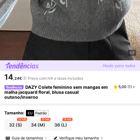
1/7
14
,24€
Preço com IVA e taxas incluídos
DAZY Colete feminino sem mangas em
5,00
(
1
)
malha jacquard floral, blusa casual
outono/inverno
Tamanho
:
EU
Padrão
10 left
19 left
10 left
32
(S)
34
(M)
36
(L)
Guia de tamanhos
Verifique meu tamanho