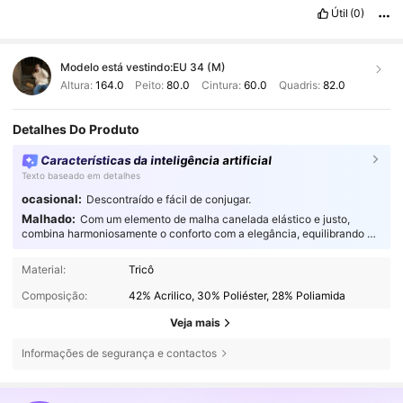
Útil
(0)
Modelo está vestindo:
EU 34 (M)
Altura:
164.0
Peito:
80.0
Cintura:
60.0
Quadris:
82.0
Detalhes Do Produto
Características da inteligência artificial
Texto baseado em detalhes
ocasional:
Descontraído e fácil de conjugar.
Malhado:
Com um elemento de malha canelada elástico e justo,
combina harmoniosamente o conforto com a elegância, equilibrando na
perfeição o estilo com a funcionalidade.
Material:
Tricô
Composição:
42% Acrilico, 30% Poliéster, 28% Poliamida
Veja mais
Informações de segurança e contactos