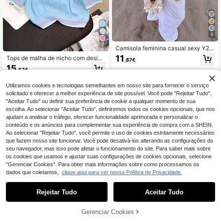
5
7
Camisola feminina casual sexy Y2K
em malha brilhante, curta, estilo ca
11
Tops de malha de nicho com design
,87€
pa, com mangas morcego, branca,
de verão e gola polo casual, estilo u
15
para praia, verão
,67€
niversitário, versátil
Utilizamos cookies e tecnologias semelhantes em nosso site para fornecer o serviço
solicitado e oferecer a melhor experiência de site possível. Você pode "Rejeitar Tudo",
"Aceitar Tudo" ou definir sua preferência de cookie a qualquer momento de sua
escolha. Ao selecionar "Aceitar Tudo", definiremos todos os cookies opcionais, que nos
ajudam a analisar o tráfego, oferecer funcionalidade aprimorada e personalizar o
conteúdo e os anúncios para complementar sua experiência de compra com a SHEIN.
Ao selecionar "Rejeitar Tudo", você permite o uso de cookies estritamente necessários
que fazem nosso site funcionar. Você pode desativá-los alterando as configurações do
seu navegador, mas isso pode afetar o funcionamento do site. Para saber mais sobre
os cookies que usamos e ajustar suas configurações de cookies opcionais, selecione
"Gerenciar Cookies". Para obter mais informações sobre como processamos os
dados que coletamos,
clique aqui para ver nossa Política de Privacidade.
Rejeitar Tudo
Aceitar Tudo
13
Gerenciar Cookies
ADICIONAR AO CARRINHO
5