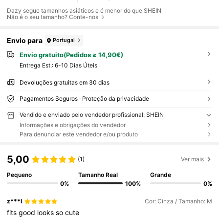
Dazy segue tamanhos asiáticos e é menor do que SHEIN
Não é o seu tamanho? Conte-nos
Envio para
Portugal
Envio gratuito(Pedidos ≥ 14,90€)
Entrega Est.:
6-10 Dias Úteis
Devoluções gratuitas em 30 dias
Pagamentos Seguros · Proteção da privacidade
Vendido e enviado pelo vendedor profissional: SHEIN
Informações e obrigações do vendedor
Para denunciar este vendedor e/ou produto
5,00
(1)
Ver mais
Pequeno
Tamanho Real
Grande
0%
100%
0%
z***l
Cor: Cinza / Tamanho: M
fits
good
looks
so
cute