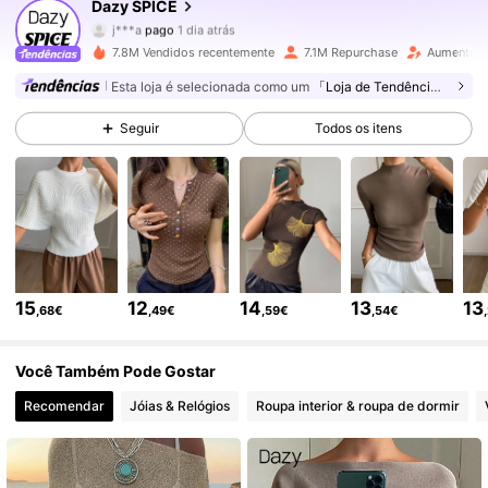
Dazy SPICE
2M Seguidores
4,84
j***a
pago
1 dia atrás
k***3
seguiu
10 minutos atrás
7.8M Vendidos recentemente
7.1M Repurchase
Aumento d
2M Seguidores
4,84
Esta loja é selecionada como um
「Loja de Tendências」
Seguir
Todos os itens
2M Seguidores
4,84
2M Seguidores
4,84
2M Seguidores
4,84
15
12
14
13
13
,68€
,49€
,59€
,54€
Você Também Pode Gostar
2M Seguidores
4,84
Recomendar
Jóias & Relógios
Roupa interior & roupa de dormir
2M Seguidores
4,84