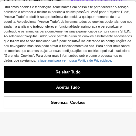
SHEIN PETITE Calças de Gangas Flare de Cintura Baixa Lavadas na Moda
NEW
24
Utilizamos cookies e tecnologias semelhantes em nosso site para fornecer o serviço
,46€
24,47€
solicitado e oferecer a melhor experiência de site possível. Você pode "Rejeitar Tudo",
22
,49€
Envio Rápido
"Aceitar Tudo" ou definir sua preferência de cookie a qualquer momento de sua
escolha. Ao selecionar "Aceitar Tudo", definiremos todos os cookies opcionais, que nos
ajudam a analisar o tráfego, oferecer funcionalidade aprimorada e personalizar o
conteúdo e os anúncios para complementar sua experiência de compra com a SHEIN.
Ao selecionar "Rejeitar Tudo", você permite o uso de cookies estritamente necessários
que fazem nosso site funcionar. Você pode desativá-los alterando as configurações do
seu navegador, mas isso pode afetar o funcionamento do site. Para saber mais sobre
os cookies que usamos e ajustar suas configurações de cookies opcionais, selecione
"Gerenciar Cookies". Para obter mais informações sobre como processamos os
dados que coletamos,
clique aqui para ver nossa Política de Privacidade.
Rejeitar Tudo
Aceitar Tudo
Gerenciar Cookies
ADICIONAR AO CARRINHO
11
5
CasuGlow Calça jeans feminina clássica, cintura alta, perna larga, lavagem média, cintura assimétrica, modelo Y2K
SHEIN PETITE
#3 Mais Vendido
em Envio rápido Jeans Feminino
SHEIN PETITE Calças de ganga banana para mulher com padrão de vaca, estilo Y2K, perna larga, cintura elástica confortável com bolsos, roupa casual de verão, para mulher petite
15
(1000+)
,78€
18
,49€
Envio Rápido