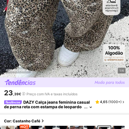
GERADO POR IA
1/6
23
,39€
Preço com IVA e taxas incluídos
DAZY Calça jeans feminina casual
4,65
(
1000+
)
de perna reta com estampa de leopardo
e passadores de cinto, estilo anos 2000.
Cor: Castanho Café