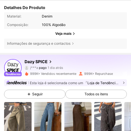
Detalhes Do Produto
Material:
Denim
Composição:
100% Algodão
Veja mais
Informações de segurança e contactos
2M Seguidores
4,84
Dazy SPICE
j***a
pago
1 dia atrás
M***a
seguiu
5 horas atrás
999K+ Vendidos recentemente
999K+ Repurchase
2M Seguidores
4,84
Esta loja é selecionada como um
「Loja de Tendências」
Seguir
Todos os itens
2M Seguidores
4,84
2M Seguidores
4,84