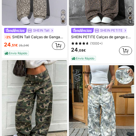
5
SHEIN Tall
SHEIN PETITE
SHEIN Tall Calças de Gangas Camufladas com Lavagem Vintage, Perna Reta, Casuais e na Moda para Uso Diário, para Mulheres Altas
SHEIN PETITE Calças de ganga casuais para mulher, elegantes e simples para uso diário, para mulheres pequenas
-2%
(1000+)
24
,51€
25,24€
24
,08€
Envio Rápido
Envio Rápido