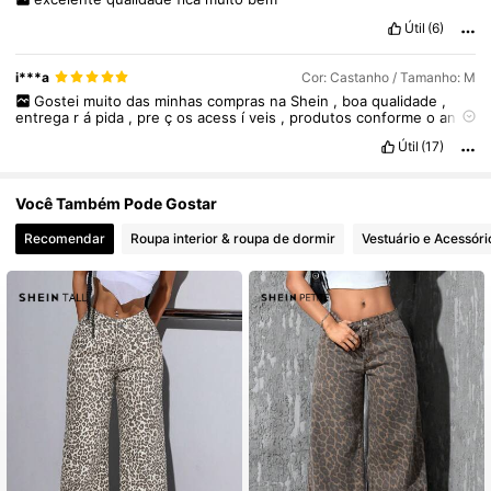
Útil
(6)
i***a
Cor: Castanho / Tamanho: M
Gostei
muito
das
minhas
compras
na
Shein
,
boa
qualidade
,
entrega
r
á
pida
,
pre
ç
os
acess
í
veis
,
produtos
conforme
o
an
ú
ncio
,
voltaria
a
comprar
sem
d
ú
vidas
.
Útil
(17)
Você Também Pode Gostar
Recomendar
Roupa interior & roupa de dormir
Vestuário e Acessóri