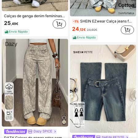
Calças de ganga denim femininas Y2K casuais de corte largo com padrão camuflado e chapéu bucket, primavera/outono
SHEIN EZwear Calça jeans feminina com estampa gráfica completa, estilo country concert streetwear, de volta às aulas, vintage
-1%
25
,49€
24
,12€
24,60€
Envio Rápido
Envio Rápido
Dazy SPICE
SHEIN PETITE
DAZY Calças de ganga retas com efeito desgastado, corte largo, estilo casual de férias, design de Dia dos Namorados, primavera/verão, para mulher