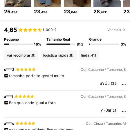
2M Seguidores
4,84
25
23
23
28
23
,49€
,49€
,64€
,42€
2M Seguidores
4,84
4,65
(1000+)
Ver mais
Pequeno
Tamanho Real
Grande
16%
81%
3%
2M Seguidores
4,84
vai recomprar
(9)
logística rápida
(8)
linda
(41)
2M Seguidores
4,84
s***2
Cor: Castanho / Tamanho: S
tamanho
perfeito
gostei
muito
2M Seguidores
4,84
Útil
(39)
a***l
Cor: Castanho / Tamanho: S
Boa
qualidade
igual
a
foto
2M Seguidores
4,84
Útil
(21)
2M Seguidores
4,84
a***s
Cor: Cinza / Tamanho: M
excelente
qualidade
fica
muito
bem