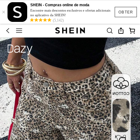
SHEIN - Compras online de moda
×
Encontre mais descontos exclusivos e ofertas adicionais
OBTER
no aplicativo da SHEIN!
(5,142)