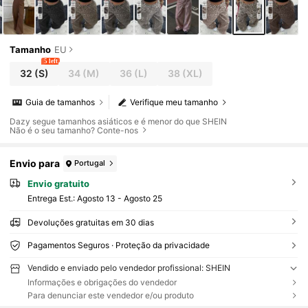
Tamanho
EU
5 left
32
(S)
34
(M)
36
(L)
38
(XL)
Guia de tamanhos
Verifique meu tamanho
Dazy segue tamanhos asiáticos e é menor do que SHEIN
Não é o seu tamanho? Conte-nos
Envio para
Portugal
Envio gratuito
Entrega Est.:
Agosto 13 - Agosto 25
Devoluções gratuitas em 30 dias
Pagamentos Seguros · Proteção da privacidade
Vendido e enviado pelo vendedor profissional: SHEIN
Informações e obrigações do vendedor
Para denunciar este vendedor e/ou produto