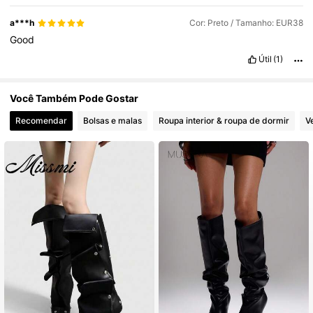
a***h
Cor: Preto / Tamanho: EUR38
Good
Útil
(1)
Você Também Pode Gostar
Recomendar
Bolsas e malas
Roupa interior & roupa de dormir
V