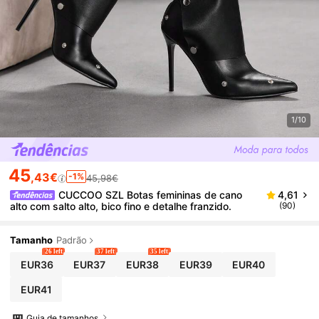
1/10
45
,43€
-1%
45,98€
CUCCOO SZL Botas femininas de cano
4,61
alto com salto alto, bico fino e detalhe franzido.
(90)
Tamanho
Padrão
26 left
37 left
35 left
EUR36
EUR37
EUR38
EUR39
EUR40
EUR41
Guia de tamanhos