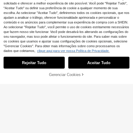
solicitado e oferecer a melhor experiência de site possível. Você pode "Rejeitar Tudo",
"Aceitar Tudo" ou definir sua preferência de cookie a qualquer momento de sua
escolha. Ao selecionar "Aceitar Tudo", definiremos todos os cookies opcionais, que nos
ajudam a analisar o tráfego, oferecer funcionalidade aprimorada e personalizar o
conteúdo e os anúncios para complementar sua experiência de compra com a SHEIN.
Ao selecionar "Rejeitar Tudo", você permite o uso de cookies estritamente necessários
que fazem nosso site funcionar. Você pode desativá-los alterando as configurações do
seu navegador, mas isso pode afetar o funcionamento do site. Para saber mais sobre
os cookies que usamos e ajustar suas configurações de cookies opcionais, selecione
"Gerenciar Cookies". Para obter mais informações sobre como processamos os
dados que coletamos,
clique aqui para ver nossa Política de Privacidade.
Rejeitar Tudo
Aceitar Tudo
5
Gerenciar Cookies
LuxeStep Store
ADICIONAR AO CARRINHO
6
Botas pretas de cano baixo, bico fin
o de 12 cm, com detalhes em couro,
35 Left
Bottes haute femme à
EU Warehouse
ilhós e zíper lateral, para o outono/i
boucles XXL – Estilo audacioso em
38
40
nverno. Ideais para festas e ocasiõe
,00€
,08€
simili cuir ou daim
s especiais. Perfeitas para o outon
o/inverno.