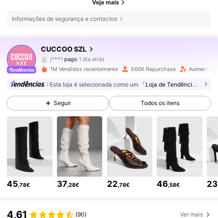
Veja mais
Informações de segurança e contactos
899K Seguidores
4,86
CUCCOO SZL
j***1
pago
1 dia atrás
D***e
seguiu
4 horas atrás
1M Vendidos recentemente
560K Repurchase
Aumento de
899K Seguidores
4,86
Esta loja é selecionada como um
「Loja de Tendências」
Seguir
Todos os itens
899K Seguidores
4,86
899K Seguidores
4,86
899K Seguidores
4,86
45
37
22
46
23
,78€
,28€
,78€
,58€
899K Seguidores
4,86
4,61
(90)
Ver mais