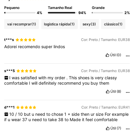
Pequeno
Tamanho Real
Grande
4%
94%
2%
899K Seguidores
4,86
vai recomprar
(1)
logística rápida
(1)
sexy
(3)
clássico
(1)
899K Seguidores
4,86
t***s
Cor: Preto / Tamanho: EUR38
Adorei
recomendo
super
lindos
899K Seguidores
4,86
Útil
(0)
s***5
Cor: Preto / Tamanho: EUR38
899K Seguidores
4,86
I
was
satisfied
with
my
order
.
This
shoes
is
very
classy
comfortable
I
will
definitely
recommend
you
buy
them
Útil
(8)
899K Seguidores
4,86
d***1
Cor: Preto / Tamanho: EUR41
10
/
10
but
u
need
to
chose
1
+
side
then
ur
size
For
example
if
u
wear
37
u
need
to
take
38
to
Made
it
feel
comfortable
Útil
(7)