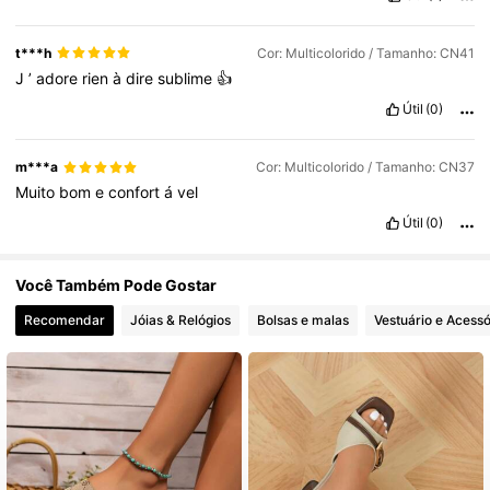
8.6K Seguidores
4,87
t***h
Cor: Multicolorido / Tamanho: CN41
J
’
adore
rien
à
dire
sublime
👍
8.6K Seguidores
4,87
Útil
(0)
m***a
Cor: Multicolorido / Tamanho: CN37
8.6K Seguidores
4,87
Muito
bom
e
confort
á
vel
Útil
(0)
Você Também Pode Gostar
Recomendar
Jóias & Relógios
Bolsas e malas
Vestuário e Acessó