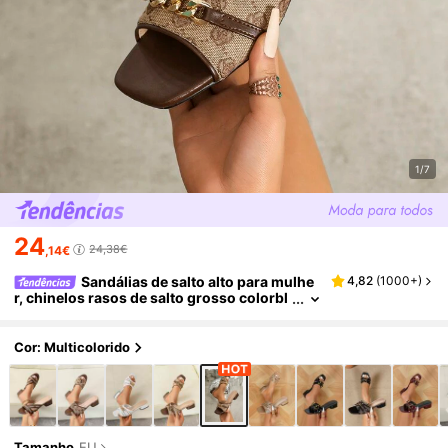
1/7
24
24,38€
,14€
Sandálias de salto alto para mulhe
4,82
(
1000+
)
r, chinelos rasos de salto grosso colorbl
ock para mulher, chinelos casuais de pra
ia com biqueira quadrada e estampado, sand
álias para deslocações
Cor: Multicolorido
Tamanho
EU