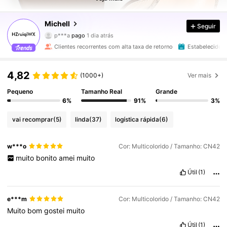
8.6K Seguidores
4,87
Michell
Seguir
p***a
pago
1 dia atrás
a***5
seguiu
10 horas atrás
Clientes recorrentes com alta taxa de retorno
Estabelecido h
8.6K Seguidores
4,87
4,82
(1000+)
Ver mais
8.6K Seguidores
4,87
Pequeno
Tamanho Real
Grande
6%
91%
3%
8.6K Seguidores
4,87
vai recomprar
(5)
linda
(37)
logística rápida
(6)
w***o
Cor: Multicolorido / Tamanho: CN42
8.6K Seguidores
4,87
muito
bonito
amei
muito
Útil
(1)
8.6K Seguidores
4,87
e***m
Cor: Multicolorido / Tamanho: CN42
Muito
bom
gostei
muito
8.6K Seguidores
4,87
Útil
(1)