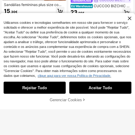
Sandálias femininas plus size com
CUCCOO BIZCHIC Sa
EU Warehouse
bico quadrado, fivela de metal vaza
ndálias femininas de salto alto, beg
15
23
,30€
da, salto grosso minimalista e confo
,05€
e, mistura de PU com fivela dourad
rtável, perfeitas para o verão, férias
a, decoração retrô, moda 8,8 cm, bi
e atividades ao ar livre na praia.
co , mule, salto alto
Utilizamos cookies e tecnologias semelhantes em nosso site para fornecer o serviço
solicitado e oferecer a melhor experiência de site possível. Você pode "Rejeitar Tudo",
"Aceitar Tudo" ou definir sua preferência de cookie a qualquer momento de sua
escolha. Ao selecionar "Aceitar Tudo", definiremos todos os cookies opcionais, que nos
ajudam a analisar o tráfego, oferecer funcionalidade aprimorada e personalizar o
conteúdo e os anúncios para complementar sua experiência de compra com a SHEIN.
Ao selecionar "Rejeitar Tudo", você permite o uso de cookies estritamente necessários
que fazem nosso site funcionar. Você pode desativá-los alterando as configurações do
seu navegador, mas isso pode afetar o funcionamento do site. Para saber mais sobre
os cookies que usamos e ajustar suas configurações de cookies opcionais, selecione
"Gerenciar Cookies". Para obter mais informações sobre como processamos os
dados que coletamos,
clique aqui para ver nossa Política de Privacidade.
Rejeitar Tudo
Aceitar Tudo
Gerenciar Cookies
ADICIONAR AO CARRINHO
Chinelos casuais femi
EU Warehouse
[Sandálias rasteiras casuais] Sandá
ninos estilo Fresh, antiderrapantes,
lias rasteiras femininas casuais de v
17
11
,66€
salto grosso, biqueira quadrada, salt
,95€
erão com fivela de corrente, bico ab
o kitten, slides de verão novos mini
erto, sem cadarço, sola de borracha
malistas com tira, adequados para o
termoplástica - adequadas para pra
casiões casuais
ia