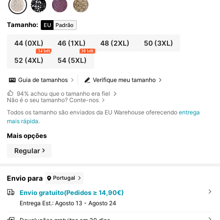
alha de rede para o verão
Tamanho
:
EU
Padrão
44
(0XL)
46
(1XL)
48
(2XL)
50
(3XL)
34 left
30 left
52
(4XL)
54
(5XL)
Guia de tamanhos
Verifique meu tamanho
94%
achou que o tamanho era fiel
Não é o seu tamanho? Conte-nos
Todos os tamanho são enviados da EU Warehouse oferecendo
entrega
mais rápida
.
Mais opções
Regular
Envio para
Portugal
Envio gratuito(Pedidos ≥ 14,90€)
Entrega Est.:
Agosto 13 - Agosto 24