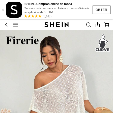
SHEIN - Compras online de moda
×
Encontre mais descontos exclusivos e ofertas adicionais
OBTER
no aplicativo da SHEIN!
(5,142)