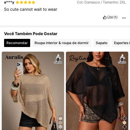
a***y
Cor: Damasco / Tamanho: 2XL
So
cute
cannot
wait
to
wear
Útil
(1)
Você Também Pode Gostar
Recomendar
Roupa interior & roupa de dormir
Sapato
Esportes 