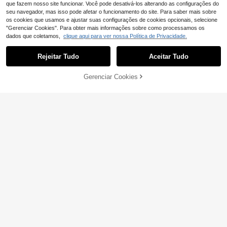
que fazem nosso site funcionar. Você pode desativá-los alterando as configurações do
seu navegador, mas isso pode afetar o funcionamento do site. Para saber mais sobre
os cookies que usamos e ajustar suas configurações de cookies opcionais, selecione
"Gerenciar Cookies". Para obter mais informações sobre como processamos os
dados que coletamos,
clique aqui para ver nossa Política de Privacidade.
Rejeitar Tudo
Aceitar Tudo
ADICIONAR AO
Gerenciar Cookies
COMPRE AGORA
CARRINHO