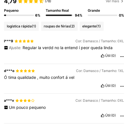
4,79
(78)
Ver mais
Pequeno
Tamanho Real
Grande
227K Seguidores
4,76
6%
94%
0%
logística rápida
(1)
roupas de férias
(2)
elegante
(1)
227K Seguidores
4,76
l***9
Cor: Damasco / Tamanho: 0XL
Ajuste:
Regular
la
verdd
no
la
entend
í
peor
queda
linda
227K Seguidores
4,76
Útil
(0)
227K Seguidores
4,76
d***o
Cor: Damasco / Tamanho: 1XL
Ó
tima
qualidade
,
muito
confort
á
vel
Útil
(0)
227K Seguidores
4,76
a***v
Cor: Damasco / Tamanho: 0XL
Um
pouco
pequeno
Útil
(0)