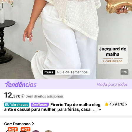
Itens
Guia de Tamanhos
1/9
12
,37€
Sem direitos adicionais
Firerie Top de malha eleg
4,79
(
78
)
EU Warehouse
ante e casual para mulher, para férias, casa
mento e chá, estilo havaiano, com bolinhas,
gola assimétrica, branco com bolinhas, transpar
ente, poncho de rede, top de malha de rede eleg
Cor: Damasco
ante, top de malha de rede para mulher, top de m