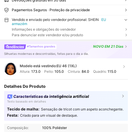
Devoluções gratuitas em 30 dias
Pagamentos Seguros · Proteção da privacidade
Vendido e enviado pelo vendedor profissional: SHEIN
EU
armazém
Informações e obrigações do vendedor
Para denunciar este vendedor e/ou produto
NOVO
EM 21 Dias
#Tamanhos grandes
Silhuetas modernas e descontraídas, feitas para o dia a dia.
Modelo está vestindo:
EU 46 (1XL)
Altura:
173.0
Peito:
105.0
Cintura:
84.0
Quadris:
115.0
Detalhes Do Produto
Características da inteligência artificial
Texto baseado em detalhes
Tecido de malha:
Sensação de tricot com um aspeto aconchegante.
Festa:
Criado para um visual de destaque.
Composição:
100% Poliéster