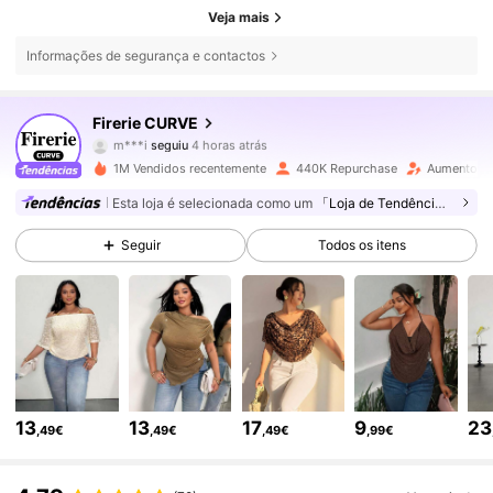
Veja mais
Informações de segurança e contactos
227K Seguidores
4,76
Firerie CURVE
m***i
seguiu
4 horas atrás
m***1
está a navegar
227K Seguidores
4,76
1M Vendidos recentemente
440K Repurchase
Aumento de
Esta loja é selecionada como um
「Loja de Tendências」
227K Seguidores
4,76
Seguir
Todos os itens
227K Seguidores
4,76
227K Seguidores
4,76
13
13
17
9
23
,49€
,49€
,49€
,99€
227K Seguidores
4,76