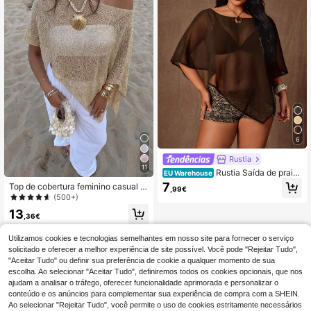
6
Rustia
11
Rustia Saída de praia
EU Warehouse
feminina plus size preta lisa em chif
7
Top de cobertura feminino casual s
,99€
fon, modelo solto, confortável, com
exy brilhante leve de cor lisa com re
(500+)
fenda aberta, versátil e casual para
corte vazado em malha, estilo capa
o verão, modeladora e elegante.
13
com mangas morcego e bainha assi
,36€
métrica, para férias de verão na prai
a, festival de música, férias no cam
Utilizamos cookies e tecnologias semelhantes em nosso site para fornecer o serviço
po, casual, encontro na rua e resort
solicitado e oferecer a melhor experiência de site possível. Você pode "Rejeitar Tudo",
"Aceitar Tudo" ou definir sua preferência de cookie a qualquer momento de sua
escolha. Ao selecionar "Aceitar Tudo", definiremos todos os cookies opcionais, que nos
ajudam a analisar o tráfego, oferecer funcionalidade aprimorada e personalizar o
conteúdo e os anúncios para complementar sua experiência de compra com a SHEIN.
Ao selecionar "Rejeitar Tudo", você permite o uso de cookies estritamente necessários