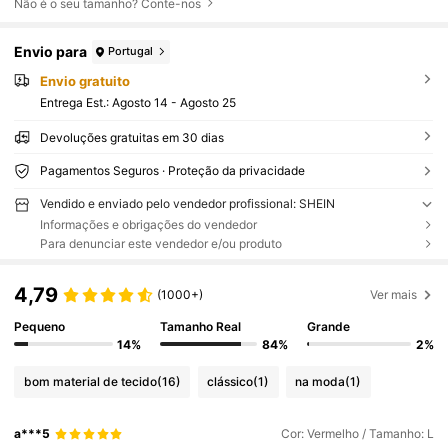
Não é o seu tamanho? Conte-nos
Envio para
Portugal
Envio gratuito
Entrega Est.:
Agosto 14 - Agosto 25
Devoluções gratuitas em 30 dias
Pagamentos Seguros · Proteção da privacidade
Vendido e enviado pelo vendedor profissional: SHEIN
Informações e obrigações do vendedor
Para denunciar este vendedor e/ou produto
4,79
(1000+)
Ver mais
Pequeno
Tamanho Real
Grande
14%
84%
2%
bom material de tecido
(16)
clássico
(1)
na moda
(1)
a***5
Cor: Vermelho / Tamanho: L