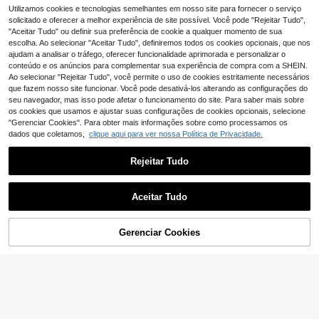
Utilizamos cookies e tecnologias semelhantes em nosso site para fornecer o serviço
Siren Gaze Conjunto
Siren Gaze Conjunto
EU Warehouse
EU Warehouse
20
16
de 2 peças feminino casual de verã
de 2 peças para mulher em 100% al
solicitado e oferecer a melhor experiência de site possível. Você pode "Rejeitar Tudo",
,78€
,79€
-37%
26,81€
o com listras, blusa com amarração
godão, elegante, preto e bege, com
"Aceitar Tudo" ou definir sua preferência de cookie a qualquer momento de sua
na cintura e mangas morcego.
top peplum com folhos e decote em
escolha. Ao selecionar "Aceitar Tudo", definiremos todos os cookies opcionais, que nos
V e calças perna larga, conjunto co
ajudam a analisar o tráfego, oferecer funcionalidade aprimorada e personalizar o
ordenado para verão, chá da tarde,
conteúdo e os anúncios para complementar sua experiência de compra com a SHEIN.
praia e férias
Ao selecionar "Rejeitar Tudo", você permite o uso de cookies estritamente necessários
que fazem nosso site funcionar. Você pode desativá-los alterando as configurações do
seu navegador, mas isso pode afetar o funcionamento do site. Para saber mais sobre
os cookies que usamos e ajustar suas configurações de cookies opcionais, selecione
"Gerenciar Cookies". Para obter mais informações sobre como processamos os
dados que coletamos,
clique aqui para ver nossa Política de Privacidade.
Rejeitar Tudo
Aceitar Tudo
Gerenciar Cookies
ADICIONAR AO CARRINHO
10
Siren Gaze
SHEIN PETITE
Siren Gaze Conjunto f
SHEIN PETITE Conjun
EU Warehouse
EU Warehouse
15
15
eminino de verão com duas peças:
to de 2 peças para mulher em branc
,29€
-14%
17,84€
,99€
blusa com detalhes contrastantes e
o sujo com riscas, t-shirt de manga
calça casual folgada de cor lisa. Ide
comprida com decote em V e ombro
al para o dia a dia, trabalho ou ocasi
s caídos e calças de cintura elástic