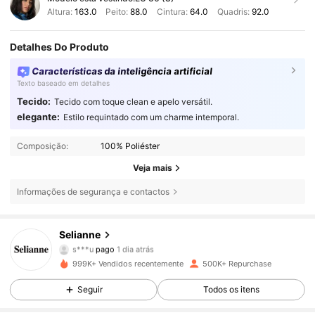
Altura:
163.0
Peito:
88.0
Cintura:
64.0
Quadris:
92.0
Detalhes Do Produto
Características da inteligência artificial
Texto baseado em detalhes
Tecido:
Tecido com toque clean e apelo versátil.
elegante:
Estilo requintado com um charme intemporal.
Composição:
100% Poliéster
Veja mais
Informações de segurança e contactos
Selianne
282K Seguidores
4,73
s***u
pago
1 dia atrás
a***2
seguiu
1 horas atrás
999K+ Vendidos recentemente
500K+ Repurchase
282K Seguidores
4,73
Seguir
Todos os itens