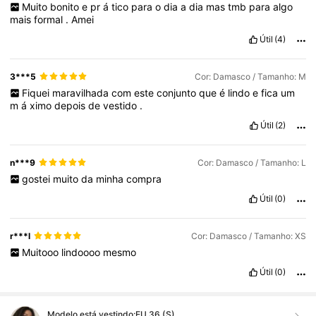
Muito
bonito
e
pr
á
tico
para
o
dia
a
dia
mas
tmb
para
algo
mais
formal
.
Amei
Útil
(4)
3***5
Cor: Damasco / Tamanho: M
Fiquei
maravilhada
com
este
conjunto
que
é
lindo
e
fica
um
m
á
ximo
depois
de
vestido
.
Útil
(2)
n***9
Cor: Damasco / Tamanho: L
gostei
muito
da
minha
compra
Útil
(0)
r***l
Cor: Damasco / Tamanho: XS
Muitooo
lindoooo
mesmo
Útil
(0)
Modelo está vestindo:
EU 36 (S)