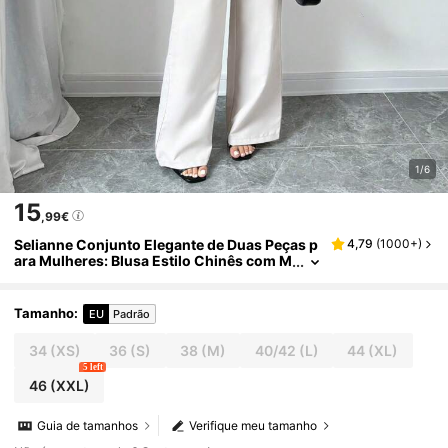
1/6
15
,99€
Selianne Conjunto Elegante de Duas Peças p
4,79
(
1000+
)
ara Mulheres: Blusa Estilo Chinês com M
angas Curtas e Gola Redonda Puff e Calç
as, Verão
Tamanho
:
EU
Padrão
34
(XS)
36
(S)
38
(M)
40/42
(L)
44
(XL)
5 left
46
(XXL)
Guia de tamanhos
Verifique meu tamanho