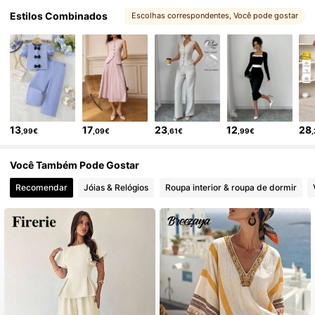
282K Seguidores
4,73
Estilos Combinados
Escolhas correspondentes
, Você pode gostar
282K Seguidores
4,73
282K Seguidores
4,73
13
17
23
12
28
,99€
,09€
,61€
,99€
282K Seguidores
4,73
Você Também Pode Gostar
Recomendar
Jóias & Relógios
Roupa interior & roupa de dormir
282K Seguidores
4,73
282K Seguidores
4,73
282K Seguidores
4,73