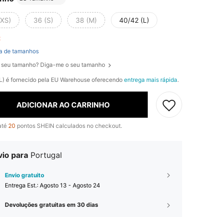
(XS)
36 (S)
38 (M)
40/42 (L)
ft
a de tamanhos
 seu tamanho? Diga-me o seu tamanho
(L) é fornecido pela EU Warehouse oferecendo
entrega mais rápida
.
ADICIONAR AO CARRINHO
até
20
pontos SHEIN calculados no checkout.
vio para
Portugal
Envio gratuito
Entrega Est.:
Agosto 13 - Agosto 24
Devoluções gratuitas em 30 dias