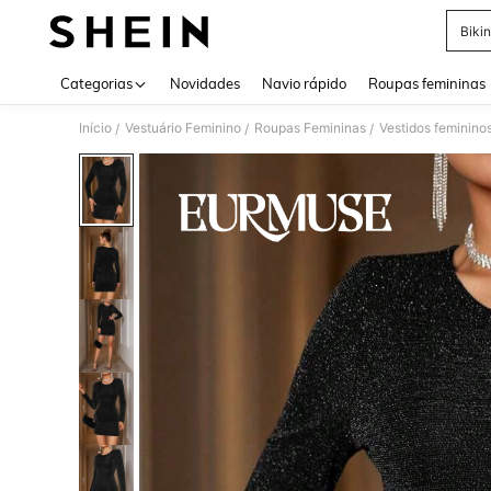
Bikin
Use up 
Categorias
Novidades
Navio rápido
Roupas femininas
Início
Vestuário Feminino
Roupas Femininas
Vestidos feminino
/
/
/