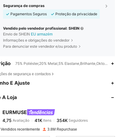
Segurança de compras
Pagamentos Seguros
Proteção da privacidade
Vendido pelo vendedor profissional: SHEIN
Envio de SHEIN
EU armazém
Informações e obrigações do vendedor
Para denunciar este vendedor e/ou produto
ição
75% Poliéster,20% Metal,5% Elastane,Brilhante,Oktoberfest em Muniqu
ções de segurança e contactos
4,75
41K
354K
nho E Ajuste
 A Loja
4,75
41K
354K
EURMUSE
4,75
41K
354K
Avaliação
Itens
Seguidores
F***a
pago
1 dia atrás
 Vendidos recentemente
3.8M Repurchase
4,75
41K
354K