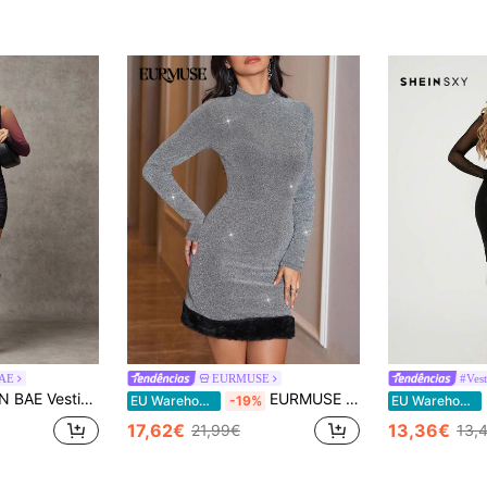
BAE
EURMUSE
#Vest
inimalista feminino Ombre, manga comprida, adequado para lazer e férias
EURMUSE Robe De Soirée Femme Col Montant Gris À Manches Longues
EU Warehouse
-19%
EU Warehouse
17,62€
13,36€
21,99€
13,