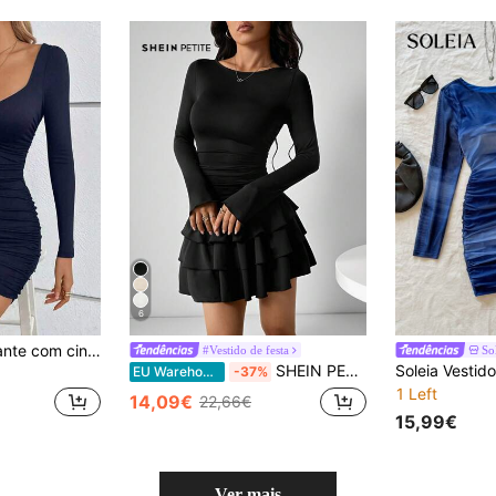
6
Vestido curto elegante com cintura franzida, decote em V profundo e mangas compridas, novidade da coleção primavera/verão.
#Vestido de festa
So
SHEIN PETITE Vestido elegante de manga comprida preto de cor lisa com bainha com folhos para mulher, tamanho petite
EU Warehouse
-37%
1 Left
14,09€
22,66€
15,99€
Ver mais