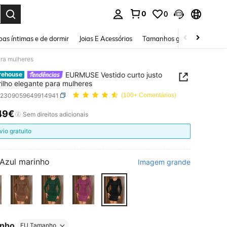
0
0
ar. Press Enter to select.
as íntimas e de dormir
Joias E Acessórios
Tamanhos grandes
Sapa
ara mulheres
EURMUSE Vestido curto justo
rehouse
ilho elegante para mulheres
z2309059649914941
(100+ Comentários)
49€
ICE AND AVAILABILITY
Sem direitos adicionais
vio gratuito
Azul marinho
Imagem grande
nho
EU Tamanho