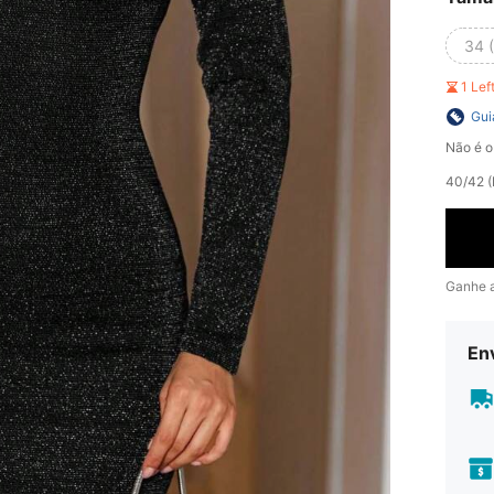
34 
1 Le
Gui
Não é o
​40/42 
Ganhe 
En