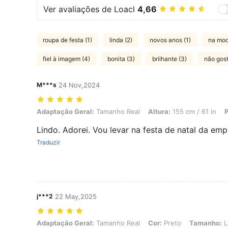
Ver avaliações de Loacl
4,66
roupa de festa (1)
linda (2)
novos anos (1)
na mod
fiel à imagem (4)
bonita (3)
brilhante (3)
não gost
M***s
24 Nov,2024
Adaptação Geral: Tamanho Real, Altura: 155 cm / 61 in, Peso: 55 kg /
Adaptação Geral:
Tamanho Real
Altura:
155 cm / 61 in
P
Lindo. Adorei. Vou levar na festa de natal da em
Traduzir
j***2
22 May,2025
Adaptação Geral: Tamanho Real, Cor: Preto, Tamanho: L
Adaptação Geral:
Tamanho Real
Cor:
Preto
Tamanho:
L