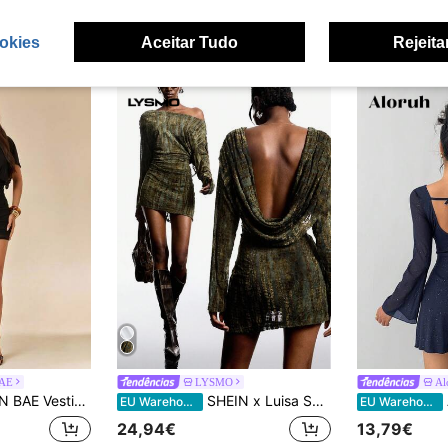
okies
Aceitar Tudo
Rejeita
BAE
LYSMO
Al
arente, com drapeados, sem mangas e gola alta. Ideal para festas, coquetéis, baladas e para a primavera/verão.
SHEIN x Luisa Sonza LYSMO Vestido curto feminino sexy, franzido, costas nuas, decote drapeado, moderno
A
EU Warehouse
EU Warehouse
24,94€
13,79€