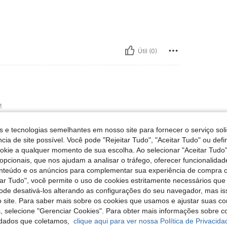
Útil (0)
M
 corpo.
s e tecnologias semelhantes em nosso site para fornecer o serviço soli
cia de site possível. Você pode "Rejeitar Tudo", "Aceitar Tudo" ou defi
ookie a qualquer momento de sua escolha. Ao selecionar "Aceitar Tudo"
opcionais, que nos ajudam a analisar o tráfego, oferecer funcionalida
Útil (0)
onteúdo e os anúncios para complementar sua experiência de compra
tar Tudo", você permite o uso de cookies estritamente necessários que
liações
pode desativá-los alterando as configurações do seu navegador, mas is
 site. Para saber mais sobre os cookies que usamos e ajustar suas co
s, selecione "Gerenciar Cookies". Para obter mais informações sobre 
dados que coletamos,
clique aqui para ver nossa Política de Privacida