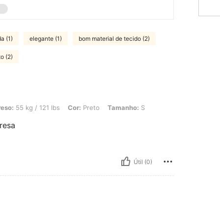
a (1)
elegante (1)
bom material de tecido (2)
o (2)
 121 lbs, Cor: Preto, Tamanho: S
eso:
55 kg / 121 lbs
Cor:
Preto
Tamanho:
S
presa
Útil (0)