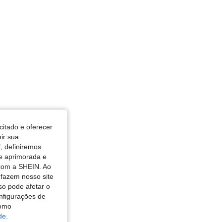
citado e oferecer
nir sua
, definiremos
de aprimorada e
 com a SHEIN. Ao
 fazem nosso site
so pode afetar o
nfigurações de
como
de.