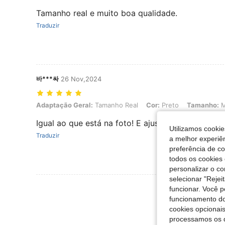
Tamanho real e muito boa qualidade.
Traduzir
바***싸
26 Nov,2024
Adaptação Geral: Tamanho Real, Cor: Preto, Tamanho: M
Adaptação Geral:
Tamanho Real
Cor:
Preto
Tamanho:
Igual ao que está na foto! E ajusta muito bem ao
Utilizamos cookie
Traduzir
a melhor experiên
preferência de c
todos os cookies 
personalizar o c
selecionar "Rejei
Ver Mais Ava
funcionar. Você 
funcionamento do
cookies opcionai
processamos os 