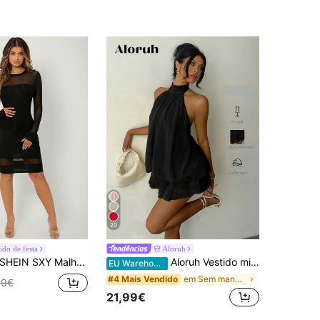
20
ido de festa
Aloruh
SHEIN SXY Malha Contraste Sheer Simples elegante Vestido
Aloruh Vestido mini elegante de verão preto para mulher com decote halter e laço, para festa, convidada de casamento, saída noturna e aniversário, roupa de lua de mel e férias numa ilha
EU Warehouse
em Sem mangas Mini Vestidos Femininos
#4 Mais Vendido
49€
21,99€