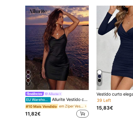
7
7
Allurite
Allurite Vestido camisola feminino elegante de cor sólida com decote profundo e costas nuas, ideal para o verão.
EU Warehouse
39 Left
em Zíper Vestidos Femininos
#10 Mais Vendido
15,83€
11,82€