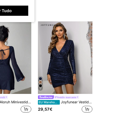
r Tudo
7
oruh
#Vestido marcante
loruh Minivestido elegante com laço nas costas, sexy e justo em tecido brilhante
Joyfunear Vestido justo elegante para mulher com decote em V profundo, plissado e lantejoulas
EU Warehouse
29,57€