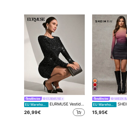
EURMUSE
SHEIN 
EURMUSE Vestido curto casual feminino com lantejoulas e gola redonda, manga comprida, uso diário
SHEIN BAE Vestido curto casual m
EU Warehouse
EU Warehouse
26,99€
15,95€