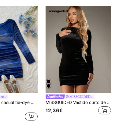
leia
MISSGUIDED
Soleia Vestido casual tie-dye manga comprida bodycon para mulheres, outono/inverno
MISSGUIDED Vestido curto de veludo de manga comprida, justo ao corpo, para festas, baladas, saídas noturnas, feriados, inverno, ocasiões formais e eventos noturnos.
12,36€