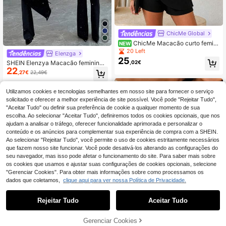
ChicMe Global
ChicMe Macacão curto femini
NEW
no com frente assimétrica envolven
20 Left
Elenzga
te, alças finas e fecho de correr nas
25
,02€
SHEIN Elenzya Macacão feminino
costas, para festa na discoteca e sa
22
preto elegante com manga de capa
ída à noite
,27€
22,49€
brilhante
Utilizamos cookies e tecnologias semelhantes em nosso site para fornecer o serviço
solicitado e oferecer a melhor experiência de site possível. Você pode "Rejeitar Tudo",
"Aceitar Tudo" ou definir sua preferência de cookie a qualquer momento de sua
escolha. Ao selecionar "Aceitar Tudo", definiremos todos os cookies opcionais, que nos
ajudam a analisar o tráfego, oferecer funcionalidade aprimorada e personalizar o
conteúdo e os anúncios para complementar sua experiência de compra com a SHEIN.
Ao selecionar "Rejeitar Tudo", você permite o uso de cookies estritamente necessários
que fazem nosso site funcionar. Você pode desativá-los alterando as configurações do
seu navegador, mas isso pode afetar o funcionamento do site. Para saber mais sobre
os cookies que usamos e ajustar suas configurações de cookies opcionais, selecione
"Gerenciar Cookies". Para obter mais informações sobre como processamos os
dados que coletamos,
clique aqui para ver nossa Política de Privacidade.
Rejeitar Tudo
Aceitar Tudo
5
Gerenciar Cookies
ADICIONAR AO CARRINHO
19