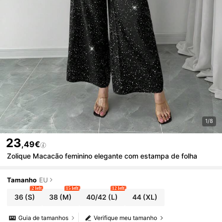
1/8
23
,49€
Zolique Macacão feminino elegante com estampa de folha
Tamanho
EU
2 left
15 left
12 left
36
(S)
38
(M)
40/42
(L)
44
(XL)
Guia de tamanhos
Verifique meu tamanho