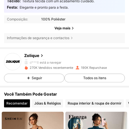
Tecido:
Textura tecida com um acabamento cuidado.
Festa:
Elegante e pronto para a festa.
Composição:
100% Poliéster
Veja mais
Informações de segurança e contactos
73K Seguidores
4,85
Zolique
d***8
está a navegar
73K Seguidores
4,85
270K Vendidos recentemente
190K Repurchase
Seguir
Todos os itens
73K Seguidores
4,85
Você Também Pode Gostar
Recomendar
Jóias & Relógios
Roupa interior & roupa de dormir
73K Seguidores
4,85
73K Seguidores
4,85