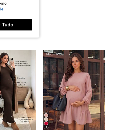
como
de.
r Tudo
4