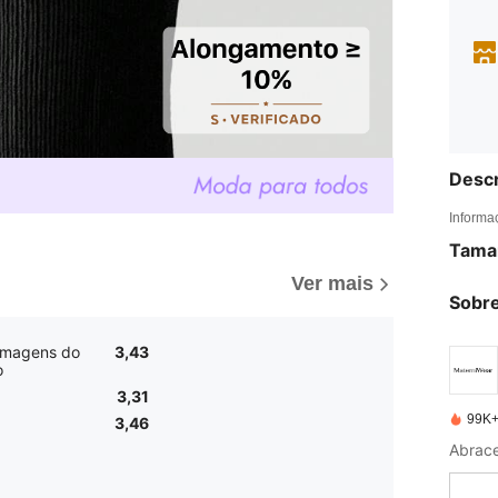
Descr
Informa
Tama
Ver mais
Sobre
 imagens do
3,43
o
3,31
99K+
3,46