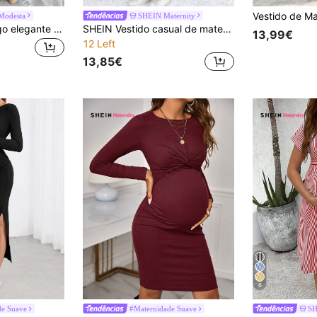
 Modesta
SHEIN Maternity
SHEIN Vestido longo elegante de malha canelada com decote redondo e manga trompete para maternidade
SHEIN Vestido casual de maternidade com decote alto, manga comprida, canelado, cor sólida, outono/inverno
13,99€
12 Left
13,85€
6
de Suave
#Maternidade Suave
SH