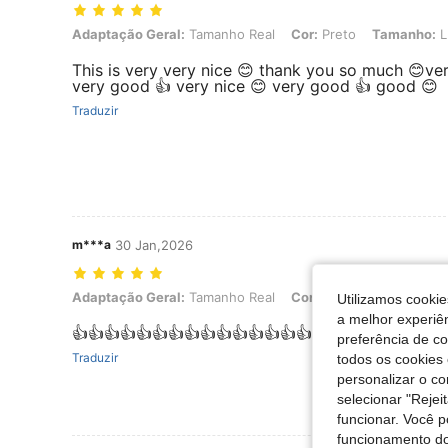
Adaptação Geral: Tamanho Real, Cor: Preto, Tamanho: L
Adaptação Geral:
Tamanho Real
Cor:
Preto
Tamanho:
L
This is very very nice 😊 thank you so much 😊ver
very good 👍 very nice 😊 very good 👍 good 😊
Traduzir
m***a
30 Jan,2026
Adaptação Geral: Tamanho Real, Cor: Preto, Tamanho: M
Adaptação Geral:
Tamanho Real
Cor:
Preto
Tamanho:
Utilizamos cookie
a melhor experiên
👍👍👍👍👍👍👍👍👍👍👍👍👍👍👍👍👍👍👍👍👍
preferência de c
Traduzir
todos os cookies 
personalizar o c
selecionar "Rejei
funcionar. Você 
funcionamento do