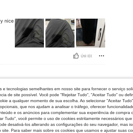
y nice
Útil (0)
M
s e tecnologias semelhantes em nosso site para fornecer o serviço soli
cia de site possível. Você pode "Rejeitar Tudo", "Aceitar Tudo" ou defi
ookie a qualquer momento de sua escolha. Ao selecionar "Aceitar Tudo"
opcionais, que nos ajudam a analisar o tráfego, oferecer funcionalida
onteúdo e os anúncios para complementar sua experiência de compra
tar Tudo", você permite o uso de cookies estritamente necessários que
Útil (0)
pode desativá-los alterando as configurações do seu navegador, mas is
 site. Para saber mais sobre os cookies que usamos e ajustar suas co