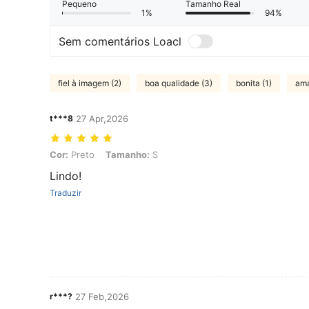
Pequeno
Tamanho Real
1%
94%
Sem comentários Loacl
fiel à imagem (2)
boa qualidade (3)
bonita (1)
ama
t***8
27 Apr,2026
Cor: Preto, Tamanho: S
Cor:
Preto
Tamanho:
S
Lindo!
Traduzir
r***?
27 Feb,2026