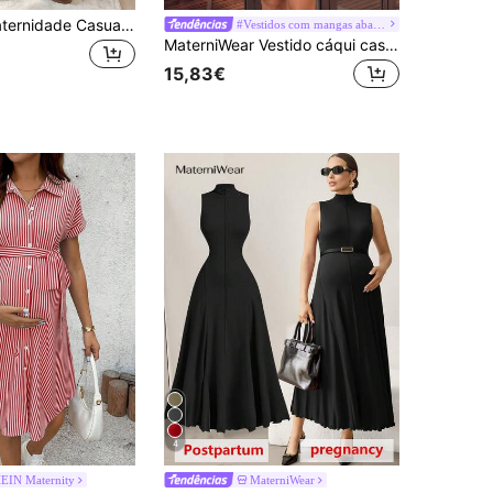
Vestido de Maternidade Casual Elegante de Alta Qualidade, Vestido de Maternidade Casual de Verão Castanho
#Vestidos com mangas abalonadas
MaterniWear Vestido cáqui casual solto de manga comprida feminino, vestido curto de outono, roupas femininas de outono/inverno, roupas de escritório, vestidos de trabalho, baile de formatura, roupas de professora, vestido de maternidade
15,83€
4
EIN Maternity
MaterniWear