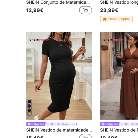
SHEIN Conjunto de Maternidade Branco, Vestido Maxi de Manga Comprida com Decote Quadrado e Fenda Torcida, Ajuste Slim Elástico, Design de Cintura Alta com Suporte para a Barriga, Estilo Sexy e Favorecedor, Adequado para Encontros e Reuniões durante a Gravidez
12,99€
23,99€
Envio Rápido
10
SHEIN Maternity
SHEIN Ma
SHEIN Vestido de maternidade justo com decote redondo e manga curta e cor sólida
15,49€
19,49€