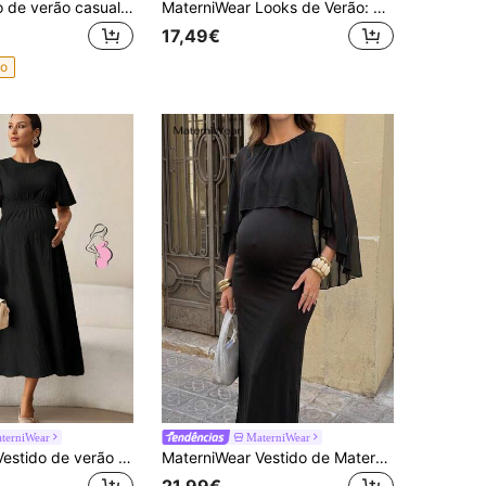
SHEIN Vestido de verão casual para gestantes com listras, botões frontais e barra curva.
MaterniWear Looks de Verão: Um vestido preto de maternidade com gola alta e corte em A, com um estilo elegante e clássico. Vestido preto de cor sólida para gestantes, com gola alta, cintura marcada e ideal para festas e passeios. Vestido preto de maternidade com gola alta. Vestido preto elegante. Vestido longo até o tornozelo. Vestido longo casual elegante. Vestido longo elegante. Vestido longo preto. Vestido longo sem mangas. Vestido feminino elegante. Vestido formal feminino. Vestido sem mangas. Vestidos femininos elegantes e clássicos. Looks elegantes femininos. Vestido formal feminino. Vestido de alta qualidade. Vestido longo justo ao corpo. Vestidos para o trabalho feminino. Roupas femininas para mulheres altas. Vestido feminino deslumbrante. Vestido preto. Vestidos de boa qualidade. Vestido longo preto. Vestido midi sem mangas.
17,49€
do
terniWear
MaterniWear
MaterniWear Vestido de verão casual para gestantes, cor sólida, gola redonda e manga curta.
MaterniWear Vestido de Maternidade Preto de Cor Lisa com Franzidos e Cruzado, Moda para Sessão Fotográfica, Outono
21,99€