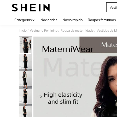
Vest
Use up 
Categorias
Novidades
Navio rápido
Roupas femininas
Início
Vestuário Feminino
Roupa de maternidade
Vestidos de 
/
/
/