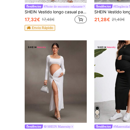
#Noite de encontro relaxante
#Elegância
SHEIN Vestido longo casual para maternidade, gola alta, slim fit, para sessão de fotos, vestido de outono, roupa de professora
17,32€
21,28€
17,48€
21,49€
Envio Rápido
SHEIN Maternity
#Maternida