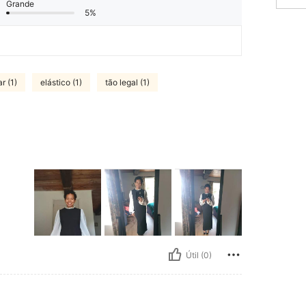
Grande
5%
r (1)
elástico (1)
tão legal (1)
Útil (0)