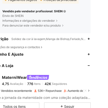
Vendido pelo vendedor profissional: SHEIN
Envio de SHEIN
Informações e obrigações do vendedor
Para denunciar este vendedor e/ou produto
ição
Solidez da cor à lavagem,Manga de Bishop,Feriado,Night Out,Concert
ções de segurança e contactos
4,75
776
42K
nho E Ajuste
 A Loja
4,75
776
42K
MaterniWear
4,75
776
42K
Avaliação
Itens
Seguidores
s***o
pago
1 dia atrás
 Vendidos recentemente
53K+ Repurchase
Aumento de seguidores 14%
4,75
776
42K
Abrace a jornada da maternidade com uma coleção adaptada às suas necessidades de conforto e estilo.
Todos os itens
Seguir