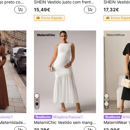
SHEIN Vestido longo preto com fenda justa para gestantes
SHEIN Vestido justo com frente torcida e nervuras para maternidade com manga comprida
15,49€
17,32€
Envio Rápido
Envio Rápi
6
4
ternity
#Elegância Francesa
Ma
SHEIN Vestido de Maternidade de Manga Comprida com Frente Franzida Profunda, Cintura Cruzada, Costas Franzidas e Corte em A
MaterniChic Vestido sem mangas com decote redondo e babados para maternidade, cor sólida
21,28€
12,99€