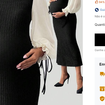
94%
Gui
Não é o
Quant
Ganhe 
En