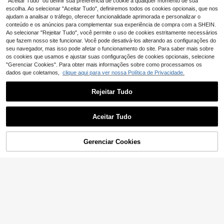
"Aceitar Tudo" ou definir sua preferência de cookie a qualquer momento de sua
escolha. Ao selecionar "Aceitar Tudo", definiremos todos os cookies opcionais, que nos
ajudam a analisar o tráfego, oferecer funcionalidade aprimorada e personalizar o
conteúdo e os anúncios para complementar sua experiência de compra com a SHEIN.
Ao selecionar "Rejeitar Tudo", você permite o uso de cookies estritamente necessários
que fazem nosso site funcionar. Você pode desativá-los alterando as configurações do
seu navegador, mas isso pode afetar o funcionamento do site. Para saber mais sobre
os cookies que usamos e ajustar suas configurações de cookies opcionais, selecione
"Gerenciar Cookies". Para obter mais informações sobre como processamos os
dados que coletamos,
clique aqui para ver nossa Política de Privacidade.
Rejeitar Tudo
Aceitar Tudo
Blusa casual de manga comprida com estampa listrada e floral, gola redonda e patchwork, na cor rosa, perfeita para a primavera e o outono. Disponível em vários modelos.
Gerenciar Cookies
ADICIONAR AO CARRINHO
5
30 Left
14
Blusa de moletom feminina casual com gola redonda, design moderno com blocos de cores e estampa gráfica em inglês. Versátil para uso diário, outono/inverno e primavera.
,80€
11
,38€