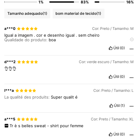
1%
83%
16%
Tamanho adequado
(1)
bom material de tecido
(1)
a***0
Cor: Preto / Tamanho: M
Igual
a
imagem
.
cor
e
desenho
igual
.
sem
cheiro
Qualidade do produto:
boa
Fiel às imagens do produto:
sim
Útil
(0)
Material do tecido:
boa
d***2
Cor: verde escuro / Tamanho: M
👌👌👌
Útil
(0)
l***a
Cor: Preto / Tamanho: L
La qualité des produits:
Super
qualit
é
Útil
(1)
a***5
Cor: Preto / Tamanho: XL
Tr
è
s
belles
sweat
-
shirt
pour
femme
Útil
(0)