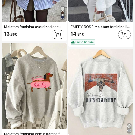
Moletom feminino oversized casual de manga comprida com gola redonda e estampa de urso da Califórnia para a primavera.
EMERY ROSE Moletom feminino listrado com ombros caídos, mangas compridas, modelagem solta, gola redonda e fenda na barra.
13
14
,36€
,84€
Envio Rápido
Moletom feminino com estampa fofa de dachshund estilo Y2K, gola redonda, manga longa, tecido fleece de alta qualidade, outono/inverno 2025, branco.