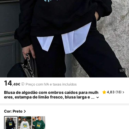
1/7
14
,49€
Preço com IVA e taxas incluídos
Blusa de algodão com ombros caídos para mulh
4,83
(
18
)
eres, estampa de limão fresco, blusa larga e
solta com gola redonda para primavera e ou
tono
Cor: Preto