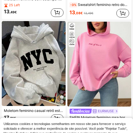
Sweatshirt feminino retro dos anos 90 com gráfico de touro country western, casual, ombros descaídos, gola redonda, manga comprida, pullover de outono
-3%
25 Left
13
13
,49€
,08€
13,49€
Moletom feminino casual retrô estilo americano britânico folgado para a primavera
EURMUSE
17
SHEIN Moletom feminino rosa bordado "Lots Of Love" – Moletom de algodão fofo de manga comprida
,81€
11
Utilizamos cookies e tecnologias semelhantes em nosso site para fornecer o serviço
,14€
solicitado e oferecer a melhor experiência de site possível. Você pode "Rejeitar Tudo",
Envio Rápido