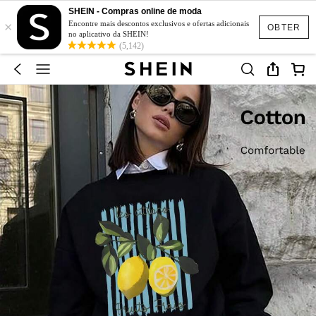
SHEIN - Compras online de moda
×
Encontre mais descontos exclusivos e ofertas adicionais
OBTER
no aplicativo da SHEIN!
(5,142)