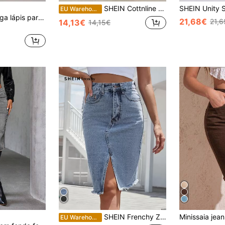
SHEIN Cottnline Calça Jeans Feminina Mom Fit para Mães
EU Warehouse
Flexra Saia de ganga lápis para mulher de cintura alta com bolsos e bainha com fenda
21,68€
21,6
14,13€
14,15€
SHEIN Frenchy Zíper Simples Saia Jeans
EU Warehouse