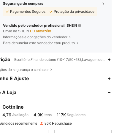
Segurança de compras
Pagamentos Seguros
Proteção da privacidade
Vendido pelo vendedor profissional: SHEIN
Envio de SHEIN
EU armazém
Informações e obrigações do vendedor
Para denunciar este vendedor e/ou produto
ição
Escritório,Final do outono (10-17/50-63),Lavagem de máquina ou lavag
ções de segurança e contactos
4,76
4.9K
117K
nho E Ajuste
 A Loja
4,76
4.9K
117K
Cottnline
4,76
4.9K
117K
Avaliação
Itens
Seguidores
j***s
pago
1 dia atrás
Vendidos recentemente
86K Repurchase
4,76
4.9K
117K