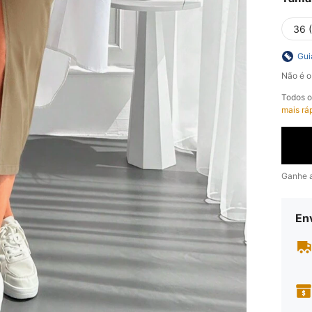
36 
Gui
Não é o
Todos 
mais rá
Ganhe 
En