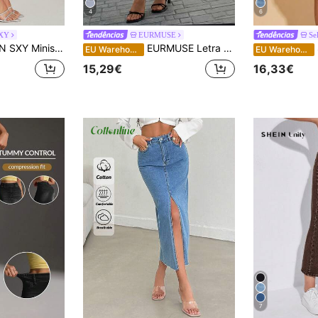
4
6
SXY
EURMUSE
Se
ans feminina casual, cor sólida, com bainha dividida
EURMUSE Letra Corrigida Split Thigh Saia Denim
EU Warehouse
EU Warehouse
15,29€
16,33€
7