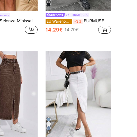
lenza
EURMUSE
Selenza Minissaia jeans casual feminina de cor sólida
EURMUSE Saia jeans feminina com bolso e bainha dividida em rabo de peixe, elegante
EU Warehouse
-3%
14,29€
14,79€
6