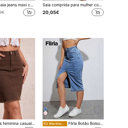
SHEIN Unity Saia jeans maxi com fenda casual feminina
Saia comprida para mulher com bolsos, elástica, rasgada, elegante, casual, para uso diário, primavera, verão, praia, férias e viagens
20,05€
9€
Minissaia jeans feminina casual e moderna com barra desfiada, ideal para o verão.
Flirla Botão Bolso Dividido Zíper Simples Saia Jeans
EU Warehouse