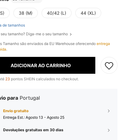
(S)
38 (M)
40/42 (L)
44 (XL)
a de tamanhos
 seu tamanho? Diga-me o seu tamanho
os Tamanho são enviados da EU Warehouse oferecendo
entrega
pida
.
ADICIONAR AO CARRINHO
até
23
pontos SHEIN calculados no checkout.
vio para
Portugal
Envio gratuito
Entrega Est.:
Agosto 13 - Agosto 25
Devoluções gratuitas em 30 dias