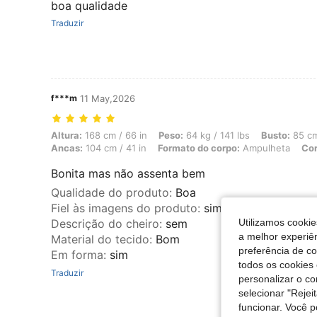
boa qualidade
Traduzir
f***m
11 May,2026
Altura: 168 cm / 66 in, Peso: 64 kg / 141 lbs, Busto: 85 cm / 33 in,
Altura:
168 cm / 66 in
Peso:
64 kg / 141 lbs
Busto:
85 cm
Ancas:
104 cm / 41 in
Formato do corpo:
Ampulheta
Cor
Bonita mas não assenta bem
Qualidade do produto
:
Boa
Fiel às imagens do produto
:
sim
Utilizamos cookie
Descrição do cheiro
:
sem
a melhor experiên
Material do tecido
:
Bom
preferência de c
Em forma
:
sim
todos os cookies 
Traduzir
personalizar o c
selecionar "Rejei
funcionar. Você 