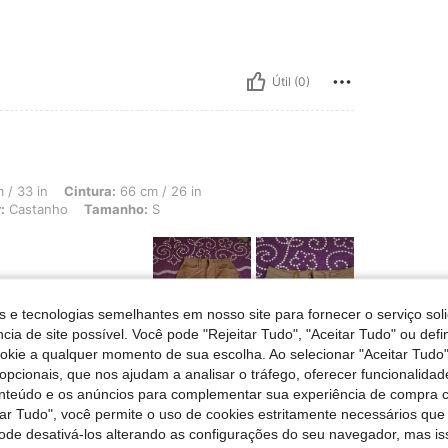
Útil (0)
 Cintura: 66 cm / 26 in, Ancas: 104 cm / 41 in, Formato do corpo: Ampulheta, Cor: 
 / 33 in
Cintura:
66 cm / 26 in
:
Castanho
Tamanho:
S
s e tecnologias semelhantes em nosso site para fornecer o serviço soli
cia de site possível. Você pode "Rejeitar Tudo", "Aceitar Tudo" ou defi
ookie a qualquer momento de sua escolha. Ao selecionar "Aceitar Tudo"
opcionais, que nos ajudam a analisar o tráfego, oferecer funcionalida
onteúdo e os anúncios para complementar sua experiência de compra
tar Tudo", você permite o uso de cookies estritamente necessários que
pode desativá-los alterando as configurações do seu navegador, mas is
Útil (0)