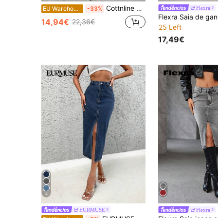
Cottnline Zíper Mosca Borda Bruta Split Thigh Saia Denim
Flexra
EU Warehouse
-33%
14,94€
22,36€
25 Left
17,49€
4
EURMUSE
Flexra