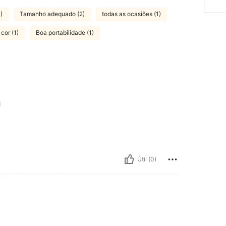
)
Tamanho adequado (2)
todas as ocasiões (1)
cor (1)
Boa portabilidade (1)
M
Útil (0)