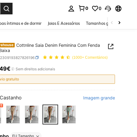
0
0
ar. Press Enter to select.
as íntimas e de dormir
Joias E Acessórios
Tamanhos grandes
Sapa
Cottnline Saia Denim Feminina Com Fenda
rehouse
 Baixa
z2309193827826196
(1000+ Comentários)
,49€
ICE AND AVAILABILITY
Sem direitos adicionais
vio gratuito
Castanho
Imagem grande
nho
EU Tamanho