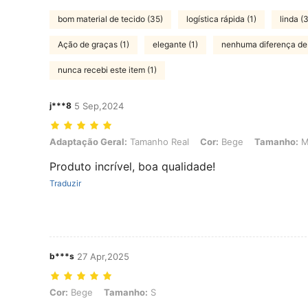
bom material de tecido (35)
logística rápida (1)
linda (3
Ação de graças (1)
elegante (1)
nenhuma diferença de 
nunca recebi este item (1)
j***8
5 Sep,2024
Adaptação Geral: Tamanho Real, Cor: Bege, Tamanho: M
Adaptação Geral:
Tamanho Real
Cor:
Bege
Tamanho:
Produto incrível, boa qualidade!
Traduzir
b***s
27 Apr,2025
Cor: Bege, Tamanho: S
Cor:
Bege
Tamanho:
S