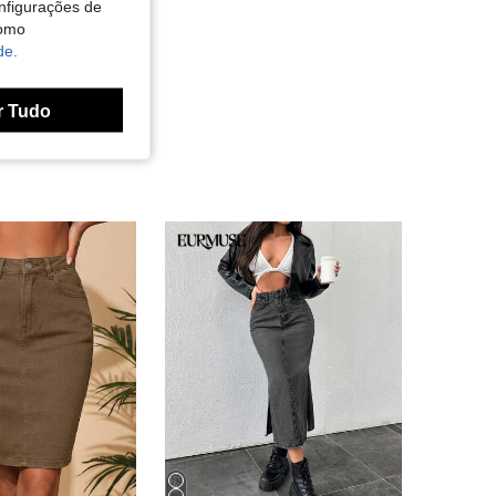
nfigurações de
como
de.
r Tudo