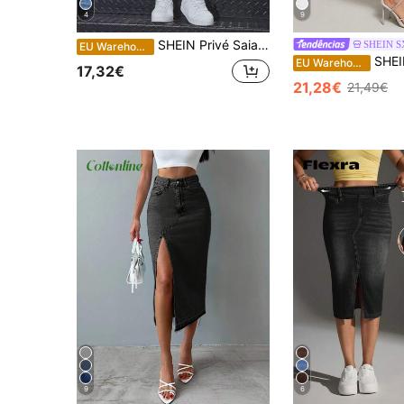
4
9
SHEIN Privé Saia jeans casual de comprimento médio feminina com bolsos e fenda
SHEIN 
EU Warehouse
SHEIN SXY Minissaia je
EU Warehouse
17,32€
21,28€
21,49€
9
6