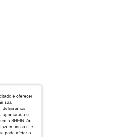
Castanho, Tamanho: S
citado e oferecer
nir sua
, definiremos
de aprimorada e
 com a SHEIN. Ao
 fazem nosso site
so pode afetar o