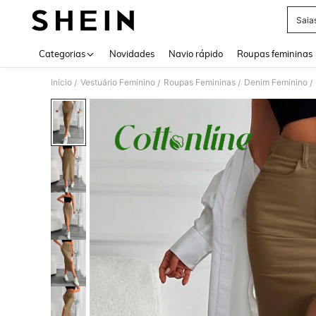
Saia
Use up 
Categorias
Novidades
Navio rápido
Roupas femininas
Início
Vestuário Feminino
Roupas Femininas
Denim Feminino
/
/
/
/