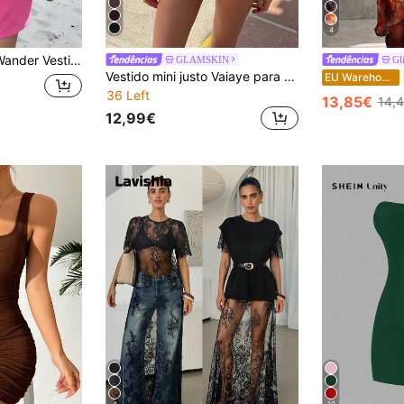
4
nimalista para mulher com estampado de letras, gola redonda e manga curta
GLAMSKIN
Gl
Vestido mini justo Vaiaye para mulher, sexy, castanho, alças finas, decote em V profundo, elegante, sem mangas, justo, para discoteca, festa e casual, preto, verão
EU Warehouse
36 Left
13,85€
14,
12,99€
4
10