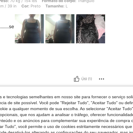
 154 lbs, Formato do corpo: Triângulo, Ancas: 80 cm / 31 in, Cintura: 55 cm / 22 i
Peso:
70 kg / 154 lbs
Formato do corpo:
Triângulo
m / 39 in
Cor:
Preto
Tamanho:
L
........se
Útil (1)
s e tecnologias semelhantes em nosso site para fornecer o serviço soli
cia de site possível. Você pode "Rejeitar Tudo", "Aceitar Tudo" ou defi
ookie a qualquer momento de sua escolha. Ao selecionar "Aceitar Tudo"
o:
L
opcionais, que nos ajudam a analisar o tráfego, oferecer funcionalida
onteúdo e os anúncios para complementar sua experiência de compra
feita
tar Tudo", você permite o uso de cookies estritamente necessários que
pode desativá-los alterando as configurações do seu navegador, mas is