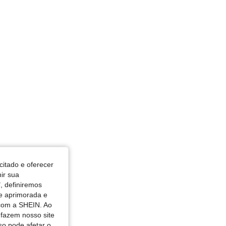
n, Busto: 100 cm / 39 in, Cor: Preto, Tamanho: L
citado e oferecer
nir sua
, definiremos
de aprimorada e
 com a SHEIN. Ao
 fazem nosso site
so pode afetar o