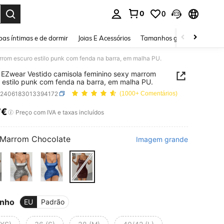
0
0
ar. Press Enter to select.
as íntimas e de dormir
Joias E Acessórios
Tamanhos grandes
Sapa
rom escuro estilo punk com fenda na barra, em malha PU.
EZwear Vestido camisola feminino sexy marrom
 estilo punk com fenda na barra, em malha PU.
z2406183013394172
(1000+ Comentários)
7€
ICE AND AVAILABILITY
Preço com IVA e taxas incluídos
Marrom Chocolate
Imagem grande
nho
EU
Padrão