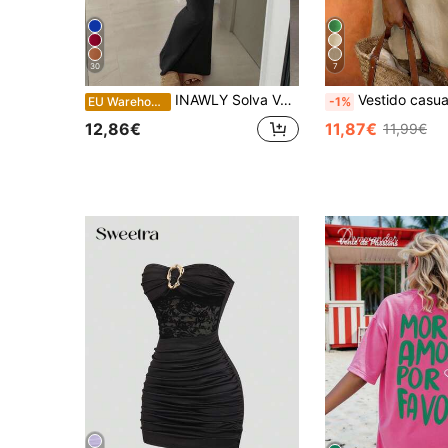
30
7
INAWLY Solva Vestido feminino de verão elegante, liso, justo, sem costas e com alças finas.
Vestido casual elegante de senhora com estampado de estrela-do-mar, se
EU Warehouse
-1%
12,86€
11,87€
11,99€