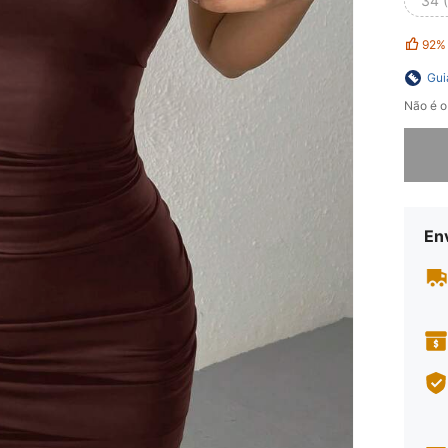
34 
92%
Gui
Não é o
Desculp
En