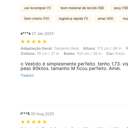
vai recomprar (1)
bom material de tecido (56)
sexy (18)
Sem cheiro (10)
logística rápida (1)
amar (45)
rou
a***a
27 Jan,2025
Adaptação Geral: Tamanho Real, Altura: 173 cm / 68 in, Peso: 80 kg /
Adaptação Geral:
Tamanho Real
Altura:
173 cm / 68 in
Cintura:
79 cm / 31 in
Busto:
100 cm / 39 in
Cor:
Preto
o Vestido é simplesmente perfeito. tenho 1,73. vi
peso 80kilos. tamanho M ficou perfeito. Amei.
Traduzir
l***5
20 Aug,2025