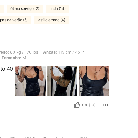
ótimo serviço (2)
linda (14)
pas de verão (5)
estilo errado (4)
 176 lbs, Ancas: 115 cm / 45 in, Cintura: 79 cm / 31 in, Busto: 100 cm / 39 in, Co
Peso:
80 kg / 176 lbs
Ancas:
115 cm / 45 in
Tamanho:
M
sto 40
Útil (10)