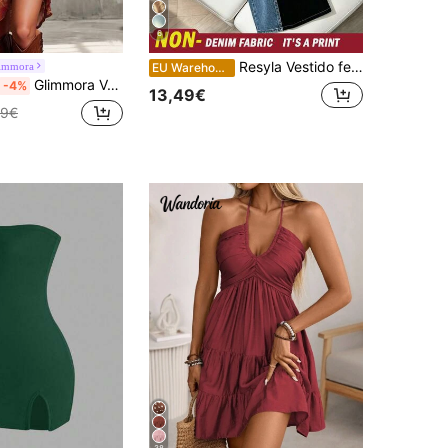
6
Resyla Vestido feminino moderno com fivela, estampa, tomara que caia e fenda, ideal para o verão.
immora
EU Warehouse
Glimmora Vestido feminino vintage western com estampado tie-dye, decote profundo em V, fenda e bainha assimétrica
-4%
13,49€
49€
38