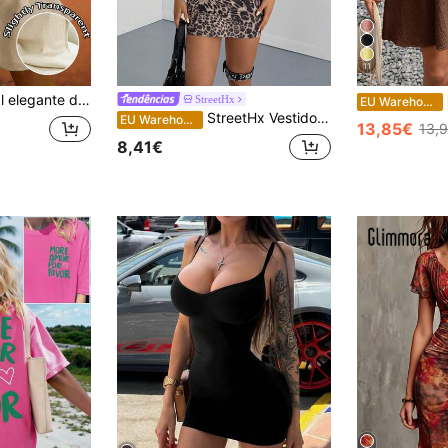
11
m mangas, gola redonda, para primavera e verão, vestido de sol
StreetHx
EU Warehouse
StreetHx Vestido curto justo com alças finas e estampa de leopardo para mulheres
EU Warehouse
13,85€
13,
8,41€