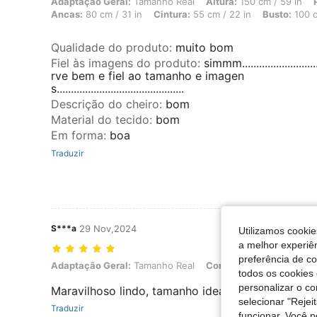
Adaptação Geral: Tamanho Real, Altura: 150 cm / 59 in, Peso: 70 kg /
Adaptação Geral:
Tamanho Real
Altura:
150 cm / 59 in
Ancas:
80 cm / 31 in
Cintura:
55 cm / 22 in
Busto:
100 c
Qualidade do produto
:
muito bom
Fiel às imagens do produto
:
simmm..........................
rve bem e fiel ao tamanho e imagen
s.............................................
Descrição do cheiro
:
bom
Material do tecido
:
bom
Em forma
:
boa
Traduzir
S***a
29 Nov,2024
Utilizamos cookie
a melhor experiên
preferência de c
Adaptação Geral: Tamanho Real, Cor: Borgonha, Tamanho: L
Adaptação Geral:
Tamanho Real
Cor:
Borgonha
Tamanh
todos os cookies 
personalizar o c
Maravilhoso lindo, tamanho ideal e qualidade per
selecionar "Rejei
Traduzir
funcionar. Você 