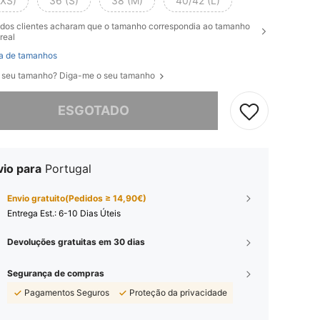
(XS)
36 (S)
38 (M)
40/42 (L)
dos clientes acharam que o tamanho correspondia ao tamanho
real
a de tamanhos
 seu tamanho? Diga-me o seu tamanho
e, este produto está esgotado.
ESGOTADO
vio para
Portugal
Envio gratuito(Pedidos ≥ 14,90€)
Entrega Est.:
6-10 Dias Úteis
Devoluções gratuitas em 30 dias
Segurança de compras
Pagamentos Seguros
Proteção da privacidade