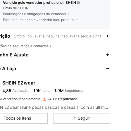
Vendido pelo vendedor profissional: SHEIN
Envio de SHEIN
Informações e obrigações do vendedor
Para denunciar este vendedor e/ou produto
ição
Ombro Frio,Lavar à máquina, não lavar a seco,Alcinha
ções de segurança e contactos
4,85
19K
1.9M
nho E Ajuste
 A Loja
4,85
19K
1.9M
SHEIN EZwear
4,85
19K
1.9M
Avaliação
Itens
Seguidores
r***e
pago
1 dia atrás
M Vendidos recentemente
24.1M Repurchase
4,85
19K
1.9M
A SHEIN EZwear reúne peças básicas e casuais, com as últimas tendências de moda.
Todos os itens
Seguir
4,85
19K
1.9M