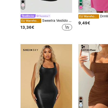
16
DrmWander Vestido de férias mi
Sweetra
EU Warehouse
Sweetra Vestido curto feminino sexy, justo e sem alças, com fivela de metal.
EU Warehouse
9,49€
13,36€
10