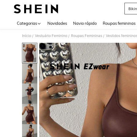
Bikin
Use up 
Categorias
Novidades
Navio rápido
Roupas femininas
Início
Vestuário Feminino
Roupas Femininas
Vestidos feminino
/
/
/