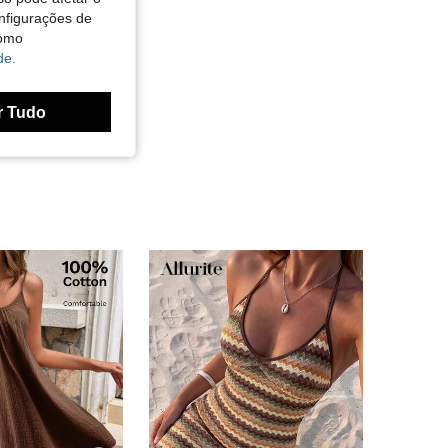
nfigurações de
como
de.
r Tudo