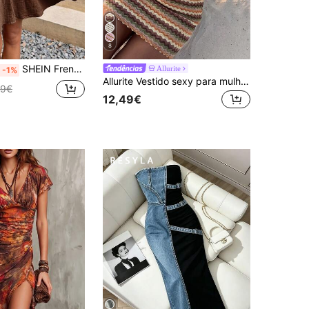
8
SHEIN Frenchy Vestido de verão feminino de algodão cor sólida com alças finas estilo músculo, vestido regata, roupa de verão feminina, roupa de algodão feminina
Allurite
-1%
Allurite Vestido sexy para mulher com decote em V, riscas e alças finas
99€
12,49€