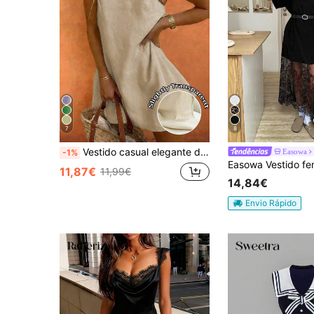
7
8
Vestido casual elegante de senhora com estampado de estrela-do-mar, sem mangas, gola redonda, para primavera e verão, vestido de sol
Easowa
-1%
11,87€
11,99€
14,84€
Envio Rápido