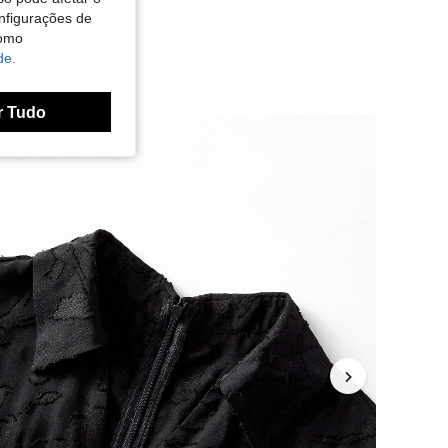
nfigurações de
como
de.
r Tudo