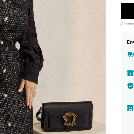
Ganhe 
En