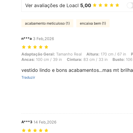
Ver avaliações de Loacl
5,00
acabamento meticuloso (1)
encaixa bem (1)
n***a
3 Feb,2026
Adaptação Geral: Tamanho Real, Altura: 170 cm / 67 in, Peso: 73 kg /
Adaptação Geral:
Tamanho Real
Altura:
170 cm / 67 in
P
Ancas:
100 cm / 39 in
Cintura:
83 cm / 33 in
Busto:
106 
vestido lindo e bons acabamentos...mas mt brilh
Traduzir
A***3
14 Feb,2026