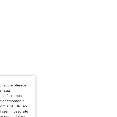
citado e oferecer
nir sua
, definiremos
de aprimorada e
 com a SHEIN. Ao
 fazem nosso site
so pode afetar o