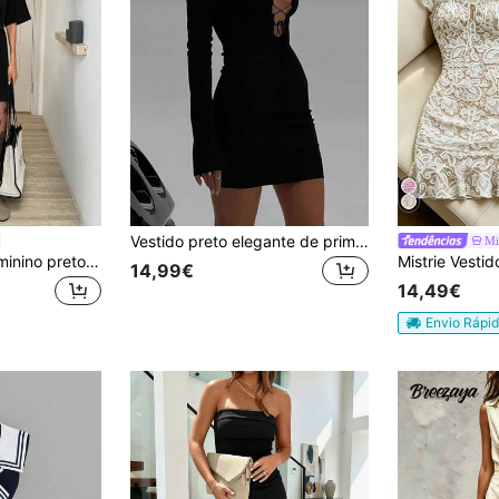
Vestido preto elegante de primavera com amarração frontal e modelagem justa ao corpo.
Mi
Easowa Vestido feminino preto elegante de renda, verão, gola redonda, manga curta, solto, casual, para o dia a dia, saídas, deslocações e aeroporto, estilo Old Money, vestido de professora
14,99€
14,49€
Envio Rápi