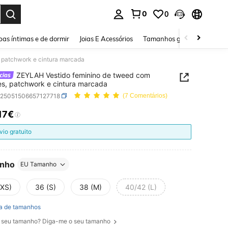
0
0
ar. Press Enter to select.
as íntimas e de dormir
Joias E Acessórios
Tamanhos grandes
Sapa
 patchwork e cintura marcada
ZEYLAH Vestido feminino de tweed com
es, patchwork e cintura marcada
z25051506657127718
(7 Comentários)
,17€
ICE AND AVAILABILITY
vio gratuito
nho
EU Tamanho
(XS)
36 (S)
38 (M)
40/42 (L)
a de tamanhos
 seu tamanho? Diga-me o seu tamanho