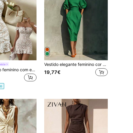
Vestido elegante feminino cor de laranja, leve, comprimento médio, decote barco, manga 3/4, com bolsos
strie
Mistrie Vestido feminino com estampado de renda, ombros descobertos, laço frontal, franzido e folhos
19,77€
do