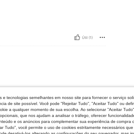
Útil (1)
s e tecnologias semelhantes em nosso site para fornecer o serviço soli
Útil (2)
cia de site possível. Você pode "Rejeitar Tudo", "Aceitar Tudo" ou defi
ookie a qualquer momento de sua escolha. Ao selecionar "Aceitar Tudo"
opcionais, que nos ajudam a analisar o tráfego, oferecer funcionalida
liações
onteúdo e os anúncios para complementar sua experiência de compra
tar Tudo", você permite o uso de cookies estritamente necessários que
pode desativá-los alterando as configurações do seu navegador, mas is