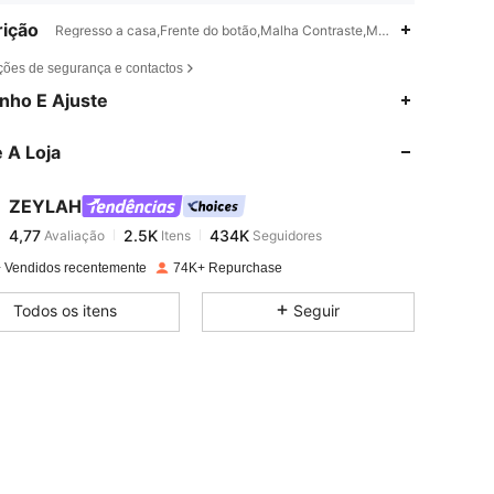
ição
Regresso a casa,Frente do botão,Malha Contraste,Manga de Bishop
ções de segurança e contactos
4,77
2.5K
434K
nho E Ajuste
 A Loja
4,77
2.5K
434K
ZEYLAH
4,77
2.5K
434K
Avaliação
Itens
Seguidores
c***8
pago
1 dia atrás
 Vendidos recentemente
74K+ Repurchase
4,77
2.5K
434K
Todos os itens
Seguir
4,77
2.5K
434K
4,77
2.5K
434K
4,77
2.5K
434K