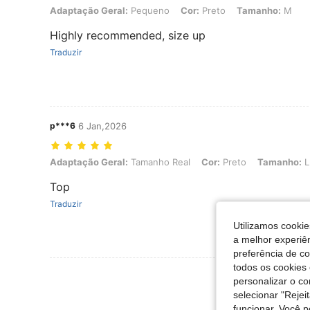
Adaptação Geral: Pequeno, Cor: Preto, Tamanho: M
Adaptação Geral:
Pequeno
Cor:
Preto
Tamanho:
M
Highly recommended, size up
Traduzir
p***6
6 Jan,2026
Adaptação Geral: Tamanho Real, Cor: Preto, Tamanho: L
Adaptação Geral:
Tamanho Real
Cor:
Preto
Tamanho:
L
Top
Traduzir
Utilizamos cookie
a melhor experiên
preferência de c
todos os cookies 
Ver Mais Ava
personalizar o c
selecionar "Rejei
funcionar. Você 