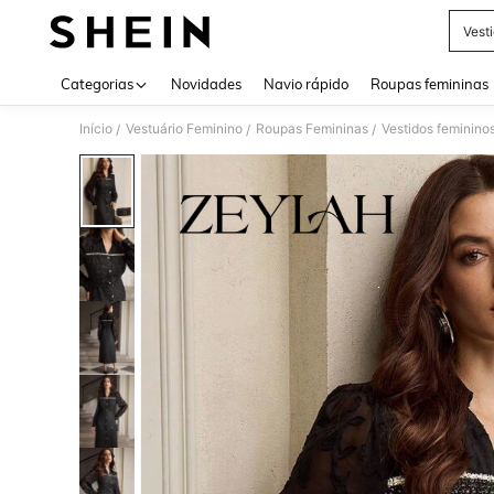
Vest
Use up 
Categorias
Novidades
Navio rápido
Roupas femininas
Início
Vestuário Feminino
Roupas Femininas
Vestidos feminino
/
/
/