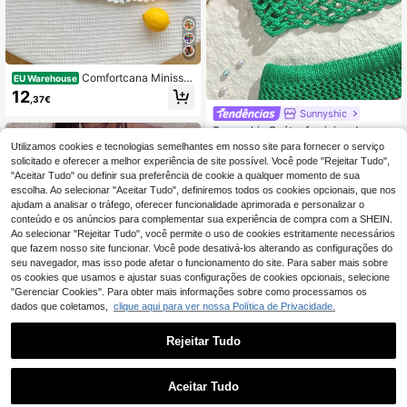
Comfortcana Minissai
EU Warehouse
a feminina de malha com estampa t
12
,37€
otal e cintura ajustável por cordão, i
Sunnyshic
deal para encontros românticos e p
asseios.
Sunnyshic Suéter feminino de croc
hê multicolorido com estampa floral
39 Left
Utilizamos cookies e tecnologias semelhantes em nosso site para fornecer o serviço
3D vazada, conjunto de duas peça
solicitado e oferecer a melhor experiência de site possível. Você pode "Rejeitar Tudo",
16
s versátil, delicado e sexy para féria
,39€
-11%
18,49€
"Aceitar Tudo" ou definir sua preferência de cookie a qualquer momento de sua
s na praia.
escolha. Ao selecionar "Aceitar Tudo", definiremos todos os cookies opcionais, que nos
ajudam a analisar o tráfego, oferecer funcionalidade aprimorada e personalizar o
conteúdo e os anúncios para complementar sua experiência de compra com a SHEIN.
Ao selecionar "Rejeitar Tudo", você permite o uso de cookies estritamente necessários
que fazem nosso site funcionar. Você pode desativá-los alterando as configurações do
seu navegador, mas isso pode afetar o funcionamento do site. Para saber mais sobre
os cookies que usamos e ajustar suas configurações de cookies opcionais, selecione
"Gerenciar Cookies". Para obter mais informações sobre como processamos os
dados que coletamos,
clique aqui para ver nossa Política de Privacidade.
Rejeitar Tudo
5
Aceitar Tudo
Camisola feminina casual sexy Y2K