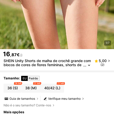
1/7
16
,87€
SHEIN Unity Shorts de malha de crochê grande com
5,00
blocos de cores de flores femininas, shorts de
(2)
malha românticos casuais femininos para féria
s, crochê à mão, design floral 3D
Tamanho
:
EU
Padrão
36 left
21 left
25 left
36
(S)
38
(M)
40/42
(L)
Guia de tamanhos
Verifique meu tamanho
Não é o seu tamanho? Conte-nos
Mais opções