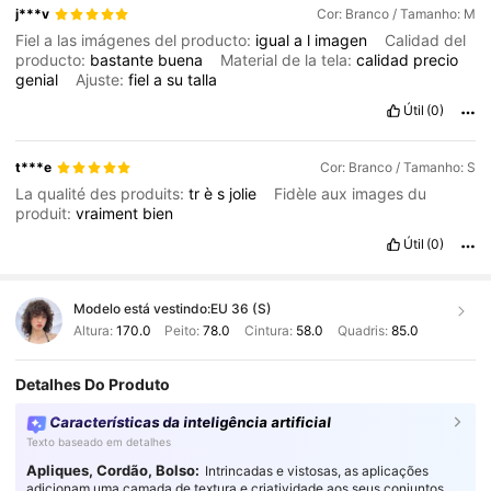
j***v
Cor: Branco / Tamanho: M
Fiel a las imágenes del producto:
igual
a
l
imagen
Calidad del
producto:
bastante
buena
Material de la tela:
calidad
precio
genial
Ajuste:
fiel
a
su
talla
Útil
(0)
t***e
Cor: Branco / Tamanho: S
La qualité des produits:
tr
è
s
jolie
Fidèle aux images du
produit:
vraiment
bien
Útil
(0)
Modelo está vestindo:
EU 36 (S)
Altura:
170.0
Peito:
78.0
Cintura:
58.0
Quadris:
85.0
Detalhes Do Produto
Características da inteligência artificial
Texto baseado em detalhes
Apliques, Cordão, Bolso:
Intrincadas e vistosas, as aplicações
adicionam uma camada de textura e criatividade aos seus conjuntos,