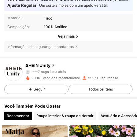
elevando o design.
Ajuste Regular:
Um corte simples com um apelo versátil.
Material:
Tricô
Composição:
100% Acrilico
Veja mais
Informações de segurança e contactos
545K Seguidores
4,81
SHEIN Unity
l***7
pago
1 dia atrás
x***8
seguiu
2 horas atrás
999K+ Vendidos recentemente
999K+ Repurchase
545K Seguidores
4,81
Seguir
Todos os itens
545K Seguidores
4,81
Você Também Pode Gostar
Recomendar
Roupa interior & roupa de dormir
Vestuário e Acessóri
545K Seguidores
4,81