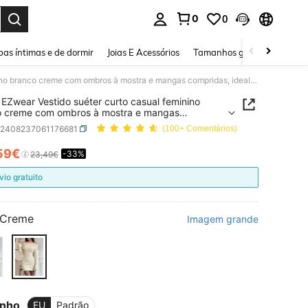
0
0
ar. Press Enter to select.
as íntimas e de dormir
Joias E Acessórios
Tamanhos grandes
Sapa
SHEIN EZwear Vestido suéter curto casual feminino branco creme com ombros à mostra e mangas compridas, ideal para outono e inverno. Perfeito para o inverno e para o Natal.
EZwear Vestido suéter curto casual feminino
o creme com ombros à mostra e mangas
das, ideal para outono e inverno. Perfeito para o
z2408237061176681
(100+ Comentários)
o e para o Natal.
59€
-33%
ICE AND AVAILABILITY
23,49€
vio gratuito
Creme
Imagem grande
nho
EU
Padrão