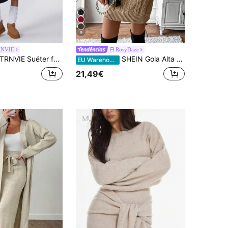
9
RNVIE
RosyDaze
NVIE Suéter feminino de manga comprida com decote em V e cintura marcada, estilo natalino aconchegante, cinza, ideal para outono/inverno. Blusa de tricô para o outono.
SHEIN Gola Alta Malha De Cabo Vestido De Tricô
EU Warehouse
21,49€