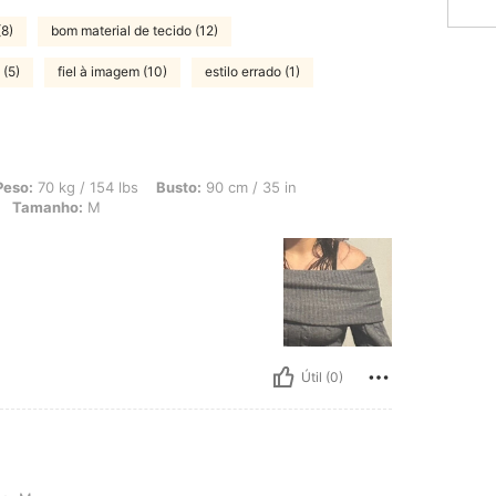
8)
bom material de tecido (12)
 (5)
fiel à imagem (10)
estilo errado (1)
 154 lbs, Busto: 90 cm / 35 in, Ancas: 100 cm / 39 in, Cintura: 87 cm / 34 in, C
Peso:
70 kg / 154 lbs
Busto:
90 cm / 35 in
Tamanho:
M
Útil (0)