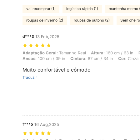
vai recomprar (1)
logística rápida (1)
mantenha morno (
roupas de inverno (2)
roupas de outono (2)
Sem cheiro
d***3
13 Feb,2025
Adaptação Geral: Tamanho Real, Altura: 160 cm / 63 in, Peso: 70 kg /
Adaptação Geral:
Tamanho Real
Altura:
160 cm / 63 in
Ancas:
100 cm / 39 in
Cintura:
87 cm / 34 in
Cor:
Cinza
Muito confortável e cómodo
Traduzir
f***5
16 Aug,2025