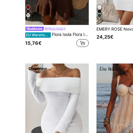
21
7
Flora Isola
Flora Isola Flora Isola Vestido curto feminino elegante sem mangas com decote em V, primavera/verão.
EU Warehouse
24,25€
15,76€