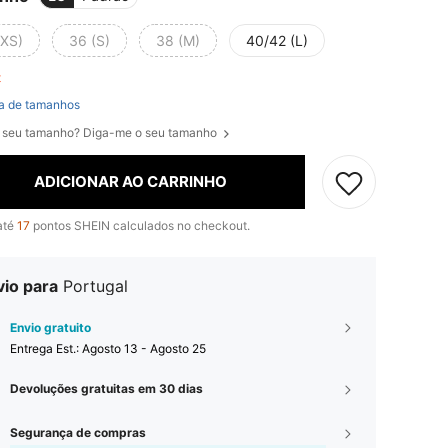
(XS)
36 (S)
38 (M)
40/42 (L)
ft
a de tamanhos
 seu tamanho? Diga-me o seu tamanho
ADICIONAR AO CARRINHO
até
17
pontos SHEIN calculados no checkout.
vio para
Portugal
Envio gratuito
Entrega Est.:
Agosto 13 - Agosto 25
Devoluções gratuitas em 30 dias
Segurança de compras