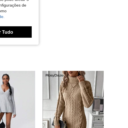
nfigurações de
como
de.
r Tudo