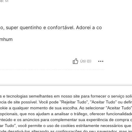
o:
M
io, super quentinho e confortável. Adorei a co
nemhum
Útil (0)
S
s e tecnologias semelhantes em nosso site para fornecer o serviço soli
cia de site possível. Você pode "Rejeitar Tudo", "Aceitar Tudo" ou defi
ookie a qualquer momento de sua escolha. Ao selecionar "Aceitar Tudo"
opcionais, que nos ajudam a analisar o tráfego, oferecer funcionalida
onteúdo e os anúncios para complementar sua experiência de compra
tar Tudo", você permite o uso de cookies estritamente necessários que
pode desativá-los alterando as configurações do seu navegador, mas is