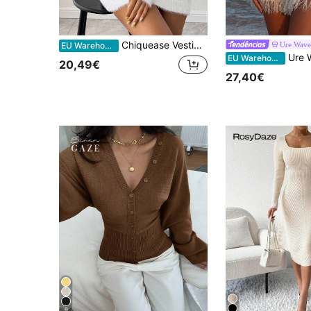
Chiquease Vestido suéter elegante feminino cor sólida ombro de fora manga comprida ajustado, outono/inverno
Ure Wav
EU Warehouse
Ure Wave Vestido curto justo com alças finas, bustiê em for
EU Warehouse
20,49€
27,40€
9