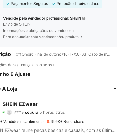
Pagamentos Seguros
Proteção da privacidade
Vendido pelo vendedor profissional: SHEIN
Envio de SHEIN
Informações e obrigações do vendedor
Para denunciar este vendedor e/ou produto
ição
Off Ombro,Final do outono (10-17/50-63),Cabo de malha,Malhado
4,85
19K
1.9M
ções de segurança e contactos
nho E Ajuste
4,85
19K
1.9M
 A Loja
4,85
19K
1.9M
SHEIN EZwear
j***9
seguiu
5 horas atrás
v***n
está a navegar
4,85
19K
1.9M
+ Vendidos recentemente
999K+ Repurchase
A SHEIN EZwear reúne peças básicas e casuais, com as últimas tendências de moda.
4,85
19K
1.9M