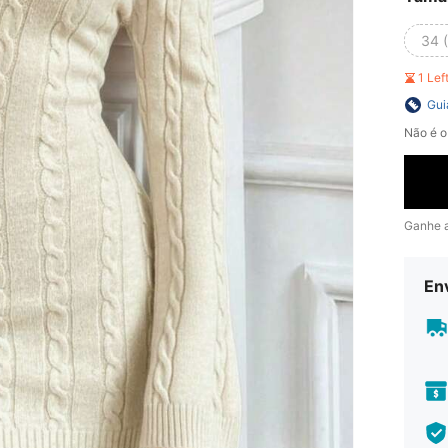
34 
1 Le
Gui
Não é o
Ganhe 
En