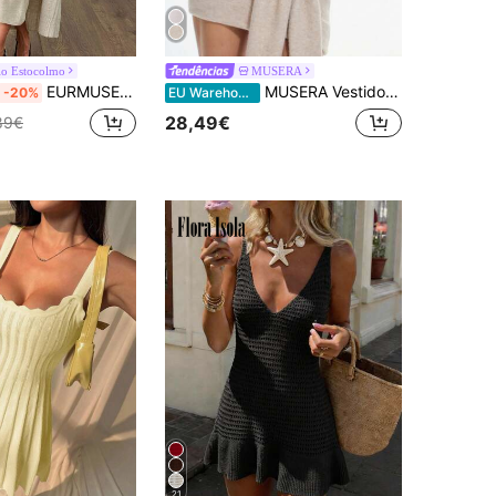
ilo Estocolmo
MUSERA
EURMUSE Conjunto de duas peças feminino longo cardigan e saia midi coordenado
MUSERA Vestido suéter de tricô grosso com amarração frontal, elegante, perfeito para férias de primavera, fofo e sexy, estilo anos 90, ideal para aeroporto, férias, verão, inverno, dia a dia, festas, casamentos, casual, chique para o Dia dos Namorados.
-20%
EU Warehouse
28,49€
89€
21