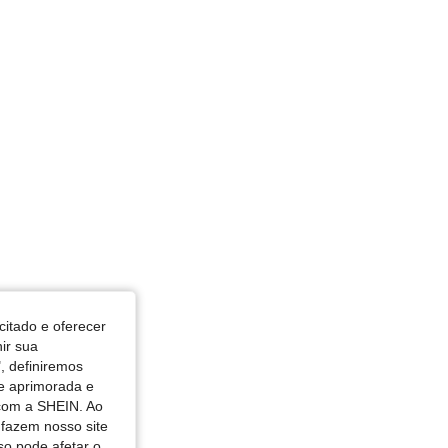
citado e oferecer
nir sua
, definiremos
de aprimorada e
 com a SHEIN. Ao
 fazem nosso site
so pode afetar o