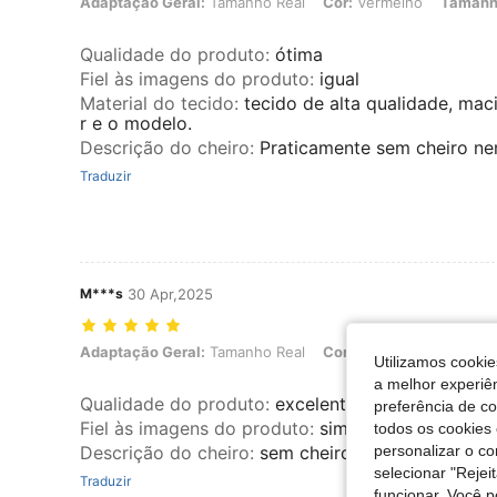
Adaptação Geral: Tamanho Real, Cor: Vermelho, Tamanho: M
Adaptação Geral:
Tamanho Real
Cor:
Vermelho
Tamanh
Qualidade do produto
:
ótima
Fiel às imagens do produto
:
igual
Material do tecido
:
tecido de alta qualidade, mac
r e o modelo.
Descrição do cheiro
:
Praticamente sem cheiro 
Traduzir
M***s
30 Apr,2025
Adaptação Geral: Tamanho Real, Cor: Cinza, Tamanho: XS
Adaptação Geral:
Tamanho Real
Cor:
Cinza
Tamanho:
X
Utilizamos cookie
a melhor experiên
Qualidade do produto
:
excelente
preferência de c
Fiel às imagens do produto
:
sim
todos os cookies 
Descrição do cheiro
:
sem cheiro
personalizar o c
selecionar "Rejei
Traduzir
funcionar. Você 