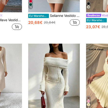
13
Selianne Vestido de malha justo ao corpo com cintura marcada, em cor sólida, para o outono/inverno.
e
#Est
EU Warehouse
mato de concha e barra com franjas, estilo boho, perfeito para férias, ideal para encontros no Dia dos Namorados, primavera/verão.
EU Warehouse
20,68€
20,84€
23,07€
28,
4