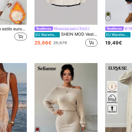
EMERY ROSE Novo estilo europeu e americano casual moda confortável vestido de malha justa suéter, engrossado e forrado termicamente para outono/inverno
#Essenciais para o Tricô
T
SHEIN MOD Vestido suéter de manga comprida com laço de jacquard preto e damasco, vestido para baile, vestidos femininos elegantes, trajes femininos para aeroporto, trajes, fantasia de mulher-gato, vestido formal curto, roupas de outono, vestidos femininos para festas
TR
EU Warehouse
EU Warehouse
25,66€
19,49€
25,67€