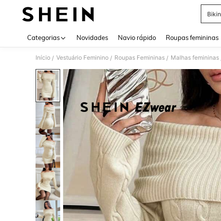
Bikin
Use up 
Categorias
Novidades
Navio rápido
Roupas femininas
Início
Vestuário Feminino
Roupas Femininas
Malhas femininas
/
/
/