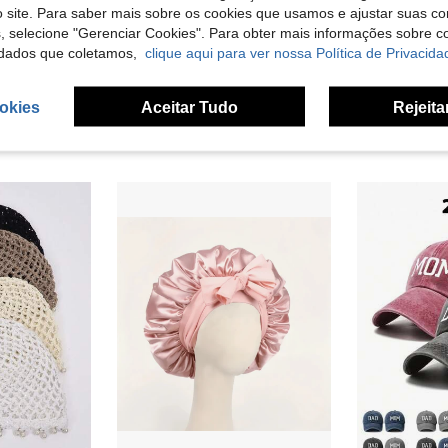
 site. Para saber mais sobre os cookies que usamos e ajustar suas co
s, selecione "Gerenciar Cookies". Para obter mais informações sobre 
dados que coletamos,
clique aqui para ver nossa Política de Privacida
zinhar e preparar alimentos, toucas de chef descartáveis grossas e respiráveis, ideais para verão, praia, férias e viagens.
1/10 peças Touca de Peruca em Nylon de Alta Elasticidade, Rede de Cabelo Respirável, Acessório de Penteado Unissexo para Cosplay e Festa
22 Left
4,28€
okies
Aceitar Tudo
Rejeita
3,07€