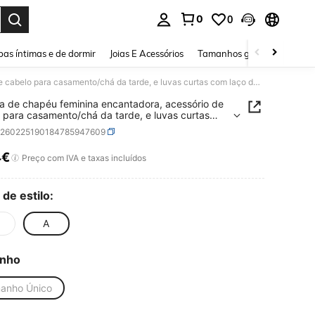
0
0
ar. Press Enter to select.
as íntimas e de dormir
Joias E Acessórios
Tamanhos grandes
Sapa
Presilha de chapéu feminina encantadora, acessório de cabelo para casamento/chá da tarde, e luvas curtas com laço de renda, praia, viagem.
ha de chapéu feminina encantadora, acessório de
 para casamento/chá da tarde, e luvas curtas
ço de renda, praia, viagem.
c260225190184785947609
4€
ICE AND AVAILABILITY
Preço com IVA e taxas incluídos
 de estilo:
A
nho
anho Único