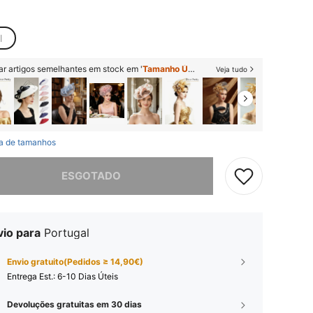
l
ar artigos semelhantes em stock em '
Tamanho Único
'
Veja tudo
a de tamanhos
e, este produto está esgotado.
ESGOTADO
vio para
Portugal
Envio gratuito(Pedidos ≥ 14,90€)
Entrega Est.:
6-10 Dias Úteis
Devoluções gratuitas em 30 dias