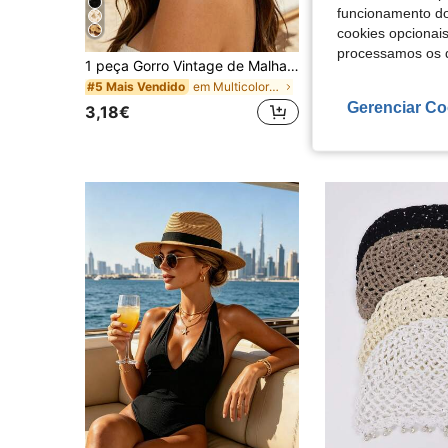
funcionamento do
cookies opcionai
processamos os 
1 peça Gorro Vintage de Malha Oca, Lenço de Cabeça com Pendente de Pérola, Chapéu de Rede Estilo Férias
50/100 unidades de toucas de chef descartáveis, elásticas, respiráveis e confortáveis, com tela na parte de trás, proteção contra poeira para co
-1%
em Multicolorido Gorro Feminino
#5 Mais Vendido
5,92€
5,98€
Gerenciar Co
3,18€