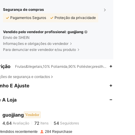
Segurança de compras
Pagamentos Seguros
Proteção da privacidade
Vendido pelo vendedor profissional: guojjiang
Envio de SHEIN
Informações e obrigações do vendedor
Para denunciar este vendedor e/ou produto
ição
Frutas&Vegetais,10% Poliamida,90% Poliéster,presilha de cabelo chap
ções de segurança e contactos
nho E Ajuste
4,64
72
54
4,64
72
54
 A Loja
4,64
72
54
4,64
72
54
guojjiang
Vendedor
4,64
72
54
Avaliação
Itens
Seguidores
p***0
seguiu
1 dia atrás
4,64
72
54
Vendidos recentemente
284 Repurchase