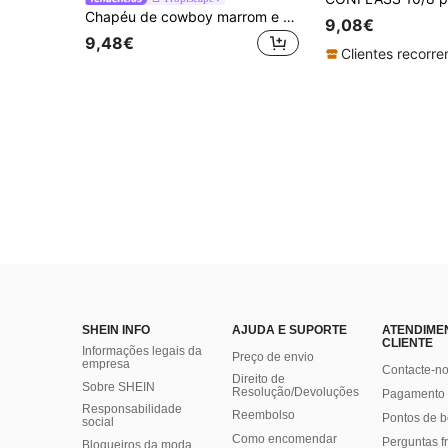
Chapéu de cowboy marrom e preto (1 peça), ideal para Halloween, casamentos, unissex, estilo versátil, perfeito para feriados, férias e festas. Estilo cottagecore, look de verão.
9,08€
9,48€
SHEIN INFO
AJUDA E SUPORTE
ATENDIME
CLIENTE
Informações legais da
Preço de envio
empresa
Contacte-n
Direito de
Sobre SHEIN
Resolução/Devoluções
Pagamento 
Responsabilidade
Reembolso
Pontos de 
social
Como encomendar
Perguntas f
Blogueiros da moda