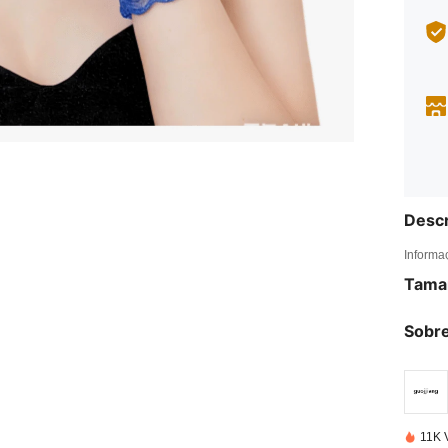
Descr
Informa
Tama
Sobre
11K 