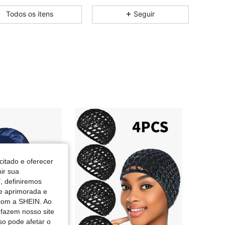
4,64
72
54
Todos os itens
Seguir
4,64
72
54
4,64
72
54
4,64
72
54
citado e oferecer
nir sua
, definiremos
de aprimorada e
 com a SHEIN. Ao
 fazem nosso site
so pode afetar o