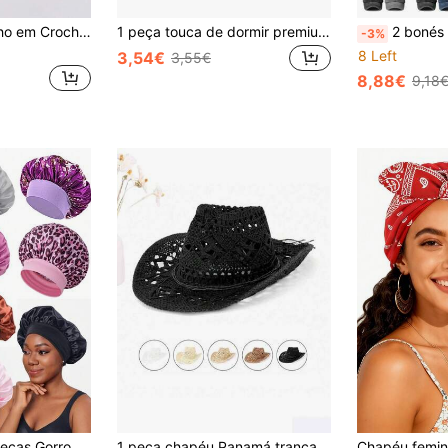
Gorro de Verão Boho em Crochet Vazado com Pérolas e Lantejoulas, Serve para Todos os Tamanhos de Cabeça, Esconde Cabelo Grisalho, Forro para Hijab de Férias
1 peça touca de dormir premium em cetim, ultra macia e respirável, com aba larga e elástico, gorro de seda para cabelo encaracolado, tranças e cabelo comprido, ajuste confortável, cuidado capilar
2 bonés de beisebol com estampa vintage "Papai + Mamãe", bonés aju
-3%
8 Left
3,54€
3,55€
8,88€
9,18
CONFLASS 10/8 peças Gorro de Dormir/Touca de Cetim Multicolorida de Aba Larga para Mulher, Adequado para Uso Diário
1 peça chapéu Panamá trançado de cor sólida, casual, com decoração vazada, proteção UV, chapéu de sol estilo cowboy ocidental versátil, adequado para todas as estações, para mulher