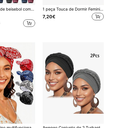
stáveis e estilosos para pai e mãe, bonés trucker unissex ideais para uso diário ao ar livre, presente de férias, verão e praia.
1 peça Touca de Dormir Feminina de Cetim de Dupla Camada, Adequada para Tranças e Cabelo Comprido, Touca de Cetim/Touca de Cabelo
7,20€
€
Chapéu feminino multifuncional com laço e orelhas de coelho em estilo europeu e americano, forro de cetim, estampa de flor de caju, disponível em várias cores.
Awegeo Conjunto de 2 Turbantes Trançados Femininos, Cor Sólida, Elásticos, Estilo Oriente Médio, Touca/Lenço Elástico, Hijab Africano para Uso Diário, Verão, Praia, Férias e Viagens.