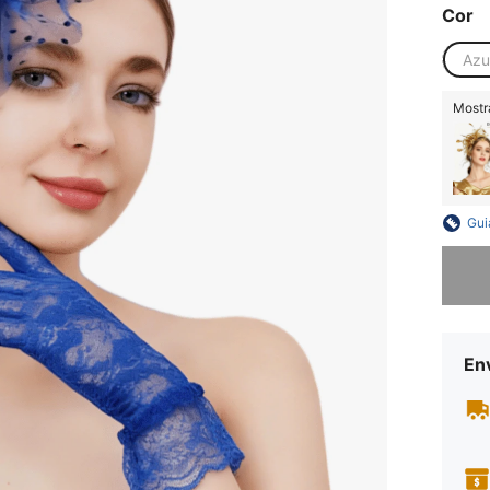
Cor
Azu
Mostr
Gui
Desculp
En