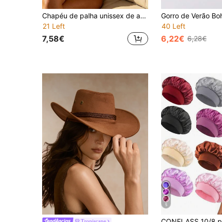
Chapéu de palha unissex de aba larga com proteção solar para o verão (1 unidade), chapéu de praia estilo Panamá trançado para viagens e praia.
21 Left
40 Left
7,58€
6,22€
6,28€
5
Tropiscape