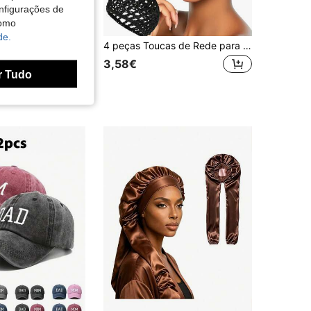
nfigurações de
como
de.
Touca feminina com forro de cetim e elástico, várias cores, touca macia de poliéster para cabelos longos, touca de dormir feminina, touca noturna de cor sólida para banho e sono, touca para dormir primavera/verão/outono.
4 peças Toucas de Rede para Cabelo, Redes de Cabelo para Dormir, Coberturas de Cabeça para Perucas, Toucas Envolventes de Malha Preta, Chapéus de Chef com Ondas de Crochê, Toucas Bouffant para Coque, Adequadas para Mulheres Bailarinas Touca de Dormir
3,58€
r Tudo