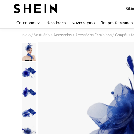
Bikin
Use up 
Categorias
Novidades
Navio rápido
Roupas femininas
Início
Vestuário e Acessórios
Acessórios Femininos
Chapéus fe
/
/
/