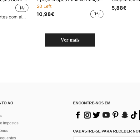
20 Left
5,88€
10,98€
Clientes recorrentes com alta taxa de retorno
Ver mais
NTO AO
ENCONTRE-NOS EM
os
e impostos
bônus
CADASTRE-SE PARA RECEBER NOTÍ
requentes