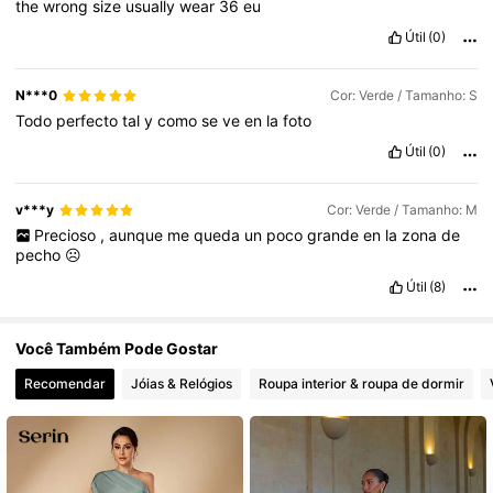
the
wrong
size
usually
wear
36
eu
772K Seguidores
4,63
Útil
(0)
N***0
Cor: Verde / Tamanho: S
Todo
perfecto
tal
y
como
se
ve
en
la
foto
Útil
(0)
v***y
Cor: Verde / Tamanho: M
Precioso
,
aunque
me
queda
un
poco
grande
en
la
zona
de
pecho
☹️
Útil
(8)
Você Também Pode Gostar
Recomendar
Jóias & Relógios
Roupa interior & roupa de dormir