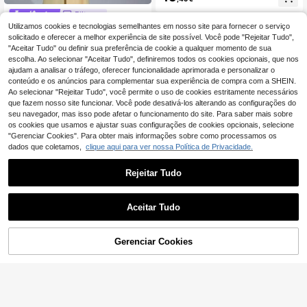
eado, sem mangas, decoração com
botões, sereia justa, fenda alta, cost
Elitara
as nuas, vestido de retalhos de lant
Utilizamos cookies e tecnologias semelhantes em nosso site para fornecer o serviço
Elitara Vestido sereia elegante e de
ejoulas, adequado para casamento,
slumbrante em cetim amarelo claro
solicitado e oferecer a melhor experiência de site possível. Você pode "Rejeitar Tudo",
dama de honra
36
,74€
-18%
44,99€
de luxo, com decote halter ajustáve
"Aceitar Tudo" ou definir sua preferência de cookie a qualquer momento de sua
l, costas abertas e detalhe de laço g
escolha. Ao selecionar "Aceitar Tudo", definiremos todos os cookies opcionais, que nos
rande, perfeito para casamentos, fe
ajudam a analisar o tráfego, oferecer funcionalidade aprimorada e personalizar o
stas e ocasiões formais, ideal para
conteúdo e os anúncios para complementar sua experiência de compra com a SHEIN.
madrinhas.
Ao selecionar "Rejeitar Tudo", você permite o uso de cookies estritamente necessários
que fazem nosso site funcionar. Você pode desativá-los alterando as configurações do
seu navegador, mas isso pode afetar o funcionamento do site. Para saber mais sobre
os cookies que usamos e ajustar suas configurações de cookies opcionais, selecione
"Gerenciar Cookies". Para obter mais informações sobre como processamos os
dados que coletamos,
clique aqui para ver nossa Política de Privacidade.
Rejeitar Tudo
Aceitar Tudo
Gerenciar Cookies
ADICIONAR AO CARRINHO