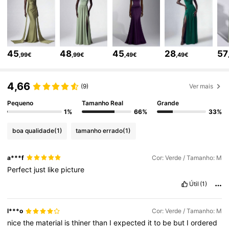
772K Seguidores
4,63
772K Seguidores
4,63
45
48
45
28
57
,99€
,99€
,49€
,49€
772K Seguidores
4,63
4,66
(9)
Ver mais
Pequeno
Tamanho Real
Grande
772K Seguidores
4,63
1%
66%
33%
boa qualidade
(1)
tamanho errado
(1)
772K Seguidores
4,63
a***f
Cor: Verde / Tamanho: M
Perfect
just
like
picture
772K Seguidores
4,63
Útil
(1)
772K Seguidores
4,63
l***o
Cor: Verde / Tamanho: M
nice
the
material
is
thiner
than
I
expected
it
to
be
but
I
ordered