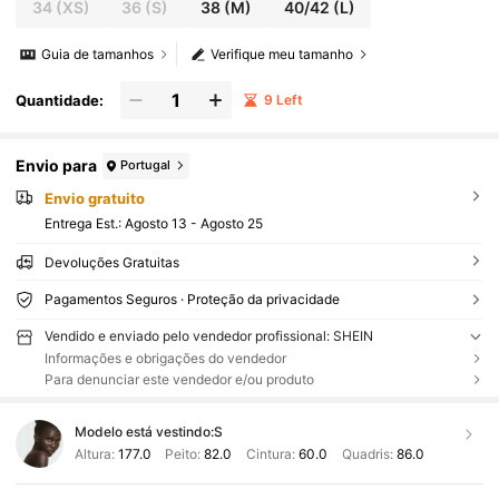
34
(XS)
36
(S)
38
(M)
40/42
(L)
Guia de tamanhos
Verifique meu tamanho
Quantidade:
9 Left
Envio para
Portugal
Envio gratuito
Entrega Est.:
Agosto 13 - Agosto 25
Devoluções Gratuitas
Pagamentos Seguros · Proteção da privacidade
Vendido e enviado pelo vendedor profissional: SHEIN
Informações e obrigações do vendedor
Para denunciar este vendedor e/ou produto
Modelo está vestindo:
S
Altura:
177.0
Peito:
82.0
Cintura:
60.0
Quadris:
86.0