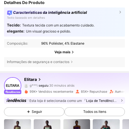
Detalhes Do Produto
Características da inteligência artificial
Texto baseado em detalhes
Tecido:
Textura tecida com um acabamento cuidado.
elegante:
Um visual gracioso e polido.
Composição:
96% Poliéster, 4% Elastane
Veja mais
Informações de segurança e contactos
772K Seguidores
4,63
Elitara
g***i
seguiu
30 minutos atrás
e***9
está a navegar
772K Seguidores
4,63
99K+ Vendidos recentemente
85K+ Repurchase
Aumento 
Esta loja é selecionada como um
「Loja de Tendências」
772K Seguidores
4,63
Seguir
Todos os itens