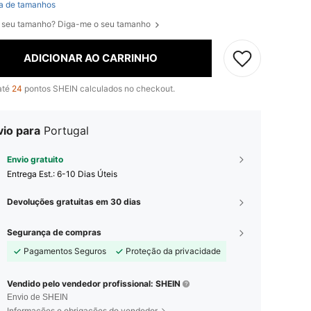
a de tamanhos
 seu tamanho? Diga-me o seu tamanho
ADICIONAR AO CARRINHO
até
24
pontos SHEIN calculados no checkout.
vio para
Portugal
Envio gratuito
Entrega Est.:
6-10 Dias Úteis
Devoluções gratuitas em 30 dias
Segurança de compras
Pagamentos Seguros
Proteção da privacidade
Vendido pelo vendedor profissional: SHEIN
Envio de SHEIN
Informações e obrigações do vendedor