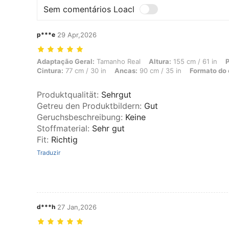
Sem comentários Loacl
p***e
29 Apr,2026
Adaptação Geral: Tamanho Real, Altura: 155 cm / 61 in, Peso: 52 kg /
Adaptação Geral:
Tamanho Real
Altura:
155 cm / 61 in
P
Cintura:
77 cm / 30 in
Ancas:
90 cm / 35 in
Formato do 
Produktqualität
:
Sehrgut
Getreu den Produktbildern
:
Gut
Geruchsbeschreibung
:
Keine
Stoffmaterial
:
Sehr gut
Fit
:
Richtig
Traduzir
d***h
27 Jan,2026