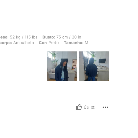
 115 lbs, Busto: 75 cm / 30 in, Cintura: 77 cm / 30 in, Ancas: 90 cm / 35 in, For
eso:
52 kg / 115 lbs
Busto:
75 cm / 30 in
corpo:
Ampulheta
Cor:
Preto
Tamanho:
M
Útil (0)