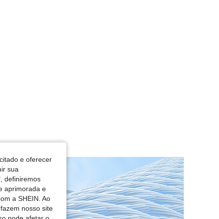
citado e oferecer
nir sua
, definiremos
de aprimorada e
 com a SHEIN. Ao
 fazem nosso site
so pode afetar o