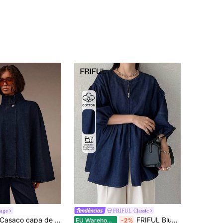
tage
FRIFUL Classic
Athîral Denim Casaco capa de ganga índigo profundo para mulher, azul-marinho, elegante, silhueta ampla e evasé, gola alta levantada, mangas largas drapeadas, agasalho de outono para o dia a dia
FRIFUL Blusa feminina de verão em jeans folgado com zíper frontal e mangas bufantes.
EU Warehouse
-2%