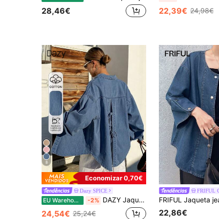
28,46€
22,39€
24,98€
8
Economizar 0,70€
Dazy SPICE
FRIFUL C
DAZY Jaqueta jeans feminina folgada e casual com efeito desgastado e laço, ideal para férias na primavera e no verão.
EU Warehouse
-2%
22,86€
24,54€
25,24€