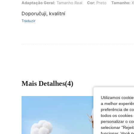
Adaptação Geral: Tamanho Real, Cor: Preto, Tamanho: XL
Adaptação Geral:
Tamanho Real
Cor:
Preto
Tamanho:
X
Doporučuji, kvalitní
Traduzir
Mais Detalhes(4)
Utilizamos cookie
a melhor experiên
preferência de c
todos os cookies 
personalizar o c
selecionar "Rejei
funcionar. Você 