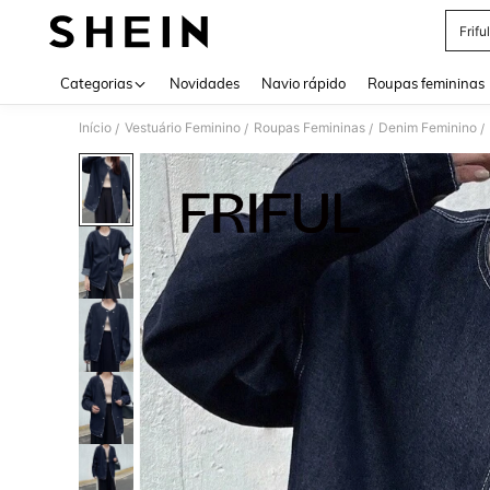
Friful
Use up 
Categorias
Novidades
Navio rápido
Roupas femininas
Início
Vestuário Feminino
Roupas Femininas
Denim Feminino
/
/
/
/