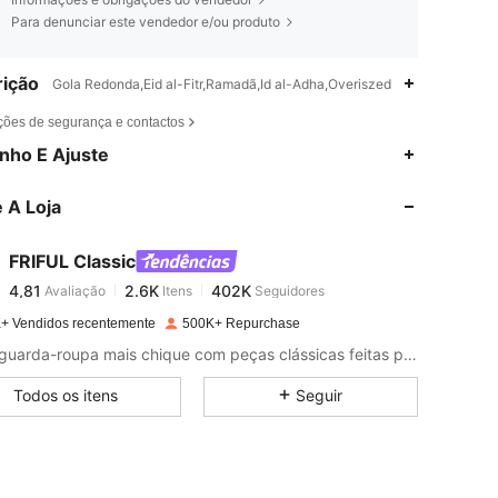
Para denunciar este vendedor e/ou produto
ição
Gola Redonda,Eid al-Fitr,Ramadã,Id al-Adha,Overiszed
ções de segurança e contactos
4,81
2.6K
402K
nho E Ajuste
 A Loja
4,81
2.6K
402K
FRIFUL Classic
4,81
2.6K
402K
Avaliação
Itens
Seguidores
a***c
pago
1 dia atrás
+ Vendidos recentemente
500K+ Repurchase
4,81
2.6K
402K
Crie o guarda-roupa mais chique com peças clássicas feitas para uso diário e muito mais.
Todos os itens
Seguir
4,81
2.6K
402K
4,81
2.6K
402K