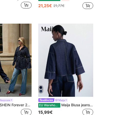
21,25€
21,77€
boycore
Maija
 Forever 21 Outono e Inverno Mulheres Preto Azul Denim Jaqueta Natal Ano Novo Festa de Férias Casaco Feminino Preto Azul Casaco Feriado Ano Novo Solto Casaco Manga Longa Véspera de Ano Novo Ano Novo Festa de Natal Mulheres Denim Feriado Mulheres Feriado Natal Y2K Solto Gola Retro Festa Desgaste Azul Lavado Com Bolsos Estilo de Rua Cinto Elegante Uso Diário Casual Denim Casaco
Maija Blusa jeans azul escuro feminina com mangas três quartos e camisa solta, estilo férias e estilo dinheiro antigo, roupas femininas de outono
EU Warehouse
15,99€