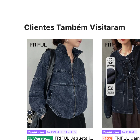
Clientes Também Visitaram
FRIFUL Classic
Friful
FRIFUL Jaqueta jeans feminina folgada, casual, com ombros caídos, manga comprida, zíper frontal, grande, jaqueta jeans feminina, jaqueta jeans com zíper, jaqueta bomber jeans, jaqueta jeans feminina
FRIFUL Camisa jeans feminina casual de manga comprida com bolso frontal e botões, cor
EU Warehouse
-10%