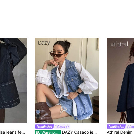
#Vintage
#Vin
 sólida, roupas de volta às aulas, jaqueta jeans, roupas femininas de outono
DAZY Casaco jeans sem mangas com abotoamento simples Y2K Jaqueta feminina, roupas femininas de outono
EU Warehouse