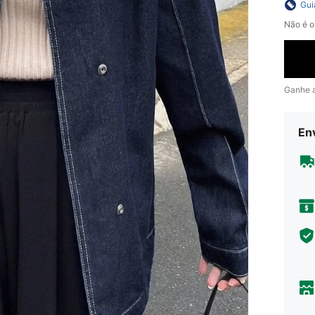
Gui
Não é o
Ganhe 
En