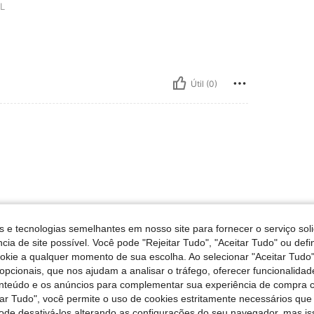
L
Útil (0)
s e tecnologias semelhantes em nosso site para fornecer o serviço soli
cia de site possível. Você pode "Rejeitar Tudo", "Aceitar Tudo" ou defi
ookie a qualquer momento de sua escolha. Ao selecionar "Aceitar Tudo"
opcionais, que nos ajudam a analisar o tráfego, oferecer funcionalida
onteúdo e os anúncios para complementar sua experiência de compra
tar Tudo", você permite o uso de cookies estritamente necessários que
pode desativá-los alterando as configurações do seu navegador, mas is