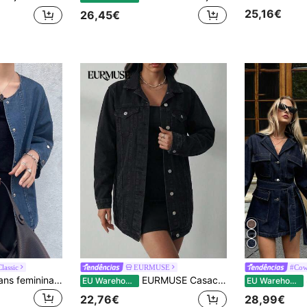
25,16€
26,45€
lassic
EURMUSE
#Cow
FRIFUL Jaqueta jeans feminina solta, mangas largas, fecho de botão
EURMUSE Casaco jeans 100% algodão com bolso de aba e fechamento frontal por botões.
SHEIN
EU Warehouse
EU Warehouse
22,76€
28,99€