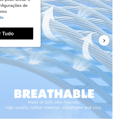
nfigurações de
como
de.
r Tudo