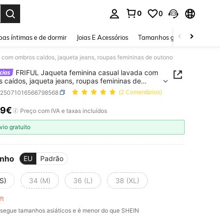
0
0
ar. Press Enter to select.
as íntimas e de dormir
Joias E Acessórios
Tamanhos grandes
Sapa
 com ombros caídos, jaqueta jeans, roupas femininas de outono
FRIFUL Jaqueta feminina casual lavada com
 caídos, jaqueta jeans, roupas femininas de
o
z25071016566798568
(2 Comentários)
19€
ICE AND AVAILABILITY
Preço com IVA e taxas incluídos
vio gratuito
nho
EU
Padrão
S)
34 (M)
36 (L)
38 (XL)
eft
segue tamanhos asiáticos e é menor do que SHEIN