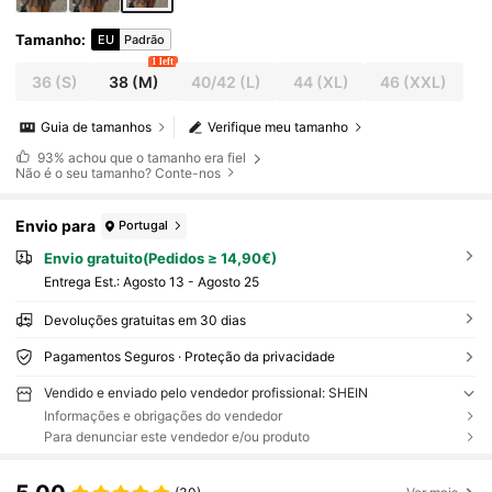
Tamanho
:
EU
Padrão
1 left
36
(S)
38
(M)
40/42
(L)
44
(XL)
46
(XXL)
Guia de tamanhos
Verifique meu tamanho
93%
achou que o tamanho era fiel
Não é o seu tamanho? Conte-nos
Envio para
Portugal
Envio gratuito(Pedidos ≥ 14,90€)
Entrega Est.:
Agosto 13 - Agosto 25
Devoluções gratuitas em 30 dias
Pagamentos Seguros · Proteção da privacidade
Vendido e enviado pelo vendedor profissional: SHEIN
Informações e obrigações do vendedor
Para denunciar este vendedor e/ou produto