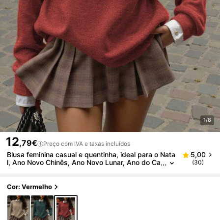
1/8
12
,79€
Preço com IVA e taxas incluídos
Blusa feminina casual e quentinha, ideal para o Nata
5,00
l, Ano Novo Chinês, Ano Novo Lunar, Ano do Ca
(30)
valo, Feliz Ano Novo, Dia dos Namorados, Volta
às Aulas e Primeiro Dia de Aula de 2026.
Cor: Vermelho