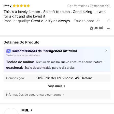
i***y
Cor: Vermelho / Tamanho: XXL
This
is
a
lovely
jumper
.
So
soft
to
touch
.
Good
sizing
.
It
was
for
a
gift
and
she
loved
it
Product quality:
Great
quality
as
always
True to product
images:
So
cute
.
Smell description:
No
smell
Fabric
Útil
(0)
material:
So
soft
Fit:
Great
fit
not
too
big
n
not
too
small
and
easy
to
fit
a
t
shirt
underneath
Detalhes Do Produto
Características da inteligência artificial
Texto baseado em detalhes
Tecido de malha:
Textura de malha suave com um charme natural.
ocasional:
Estilo descontraído para o dia a dia.
Composição:
90% Poliéster, 6% Viscose, 4% Elastane
Veja mais
Informações de segurança e contactos
3.5K Seguidores
4,84
MBL
4***4
seguiu
1 dia atrás