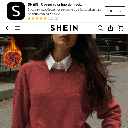
SHEIN - Compras online de moda
×
Encontre mais descontos exclusivos e ofertas adicionais
OBTER
no aplicativo da SHEIN!
(5,142)