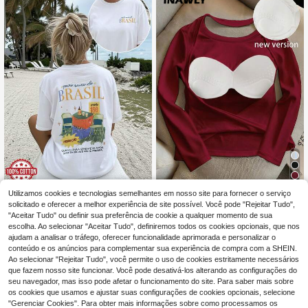
e, para encontros, praia, deslocaçõ
es e férias
Utilizamos cookies e tecnologias semelhantes em nosso site para fornecer o serviço
Blusa feminina casual
INAWLY Camiseta fe
EU Warehouse
EU Warehouse
de verão com estampa dupla face e
minina elegante de cor sólida, gola r
solicitado e oferecer a melhor experiência de site possível. Você pode "Rejeitar Tudo",
6
4
,89€
-25%
9,19€
,88€
m estilo vintage, apresentando o de
edonda, manga comprida, costas n
"Aceitar Tudo" ou definir sua preferência de cookie a qualquer momento de sua
sign 'Suco Puro do Brasil' em uma c
uas
escolha. Ao selecionar "Aceitar Tudo", definiremos todos os cookies opcionais, que nos
amiseta oversized de manga curta
ajudam a analisar o tráfego, oferecer funcionalidade aprimorada e personalizar o
e gola redonda.
conteúdo e os anúncios para complementar sua experiência de compra com a SHEIN.
Ao selecionar "Rejeitar Tudo", você permite o uso de cookies estritamente necessários
que fazem nosso site funcionar. Você pode desativá-los alterando as configurações do
seu navegador, mas isso pode afetar o funcionamento do site. Para saber mais sobre
os cookies que usamos e ajustar suas configurações de cookies opcionais, selecione
"Gerenciar Cookies". Para obter mais informações sobre como processamos os