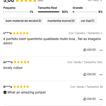
5,00
(30)
Ver mais
Pequeno
Tamanho Real
Grande
1%
93%
6%
bom material de tecido
(3)
mantenha morno
(3)
cor lisa
(1)
c***a
Cor: Camelo / Tamanho: L
é
perfeito
bem
quentinho
qualidade
muito
boa
,
fiel
as
imagens
adoro
Útil
(0)
m***n
Cor: Verde / Tamanho: XXL
lovely
colour
Útil
(0)
G***e
Cor: Verde / Tamanho: M
What
an
amazing
jumper
Útil
(0)