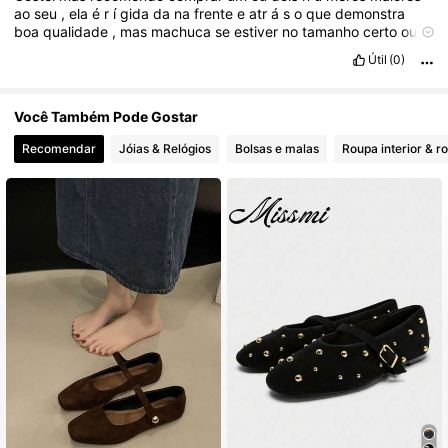
ao
seu
,
ela
é
r
í
gida
da
na
frente
e
atr
á
s
o
que
demonstra
boa
qualidade
,
mas
machuca
se
estiver
no
tamanho
certo
ou
se
o
seu
p
é
for
mais
gordinho
.
Útil
(0)
Você Também Pode Gostar
Recomendar
Jóias & Relógios
Bolsas e malas
Roupa interior & r