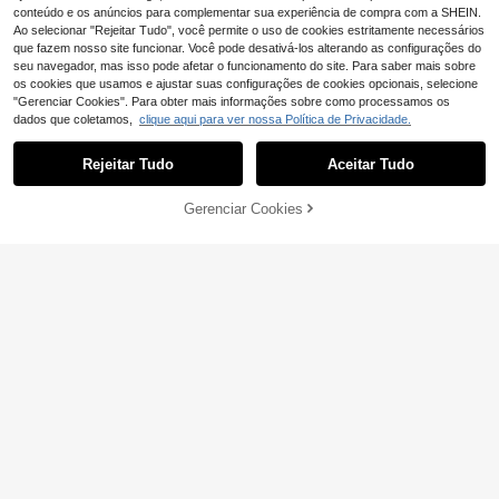
Mostrar artigos semelhantes em stock
Veja tudo
conteúdo e os anúncios para complementar sua experiência de compra com a SHEIN.
Ao selecionar "Rejeitar Tudo", você permite o uso de cookies estritamente necessários
que fazem nosso site funcionar. Você pode desativá-los alterando as configurações do
seu navegador, mas isso pode afetar o funcionamento do site. Para saber mais sobre
os cookies que usamos e ajustar suas configurações de cookies opcionais, selecione
"Gerenciar Cookies". Para obter mais informações sobre como processamos os
dados que coletamos,
clique aqui para ver nossa Política de Privacidade.
Rejeitar Tudo
Aceitar Tudo
Desculpe, este produto está esgotado.
9
Gerenciar Cookies
ESGOTADO
Mocassins rasos com
EU Warehouse
9
12
laço para mulher, elegantes e confo
,81€
rtáveis, adequados para escola, fes
nichole'S
tas e bailes, design multicolorido co
Sapatilhas femininas
EU Warehouse
m sola rasa
estilo bailarina retrô, confortáveis e
#3 Mais Vendido
em Noções básicas Apartamentos Femininos
de salto baixo, em camurça marrom,
19
,38€
modelo Mary Jane com fivela, ideal
para o Dia das Mães.