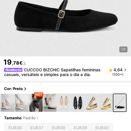
1/5
19
,78€
CUCCOO BIZCHIC Sapatilhas femininas
4,64
casuais, versáteis e simples para o dia a dia.
(100+)
Cor: Preto
Tamanho
Padrão
EUR36
EUR37
EUR38
EUR39
EUR40