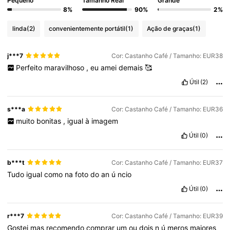
Pequeno
Tamanho Real
Grande
8%
90%
2%
809K Seguidores
4,85
linda
(2)
convenientemente portátil
(1)
Ação de graças
(1)
809K Seguidores
4,85
j***7
Cor: Castanho Café / Tamanho: EUR38
Perfeito
maravilhoso
,
eu
amei
demais
🥰
Útil
(2)
809K Seguidores
4,85
s***a
Cor: Castanho Café / Tamanho: EUR36
809K Seguidores
4,85
muito
bonitas
,
igual
à
imagem
Útil
(0)
809K Seguidores
4,85
b***t
Cor: Castanho Café / Tamanho: EUR37
Tudo
igual
como
na
foto
do
an
ú
ncio
Útil
(0)
r***7
Cor: Castanho Café / Tamanho: EUR39
Gostei
mas
recomendo
comprar
um
ou
dois
n
ú
meros
maiores