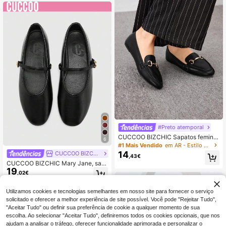
#Preto atemporal
CUCCOO BIZCHIC Sapatos feminin
6
os Ano Novo Fivela metálica Decor
#1 Mais Vendido
em AR - Estilo Preto Intemporal Apartamentos Femin
ação Confortável Preto Salto Baixo
14
CUCCOO BIZCHIC
,43€
Mocassim Para Verão Salto de For
CUCCOO BIZCHIC Mary Jane, sap
matura Salto de Baile Sapatos de F
19
atos femininos em macio com decot
érias de Verão Elegante Básico Cas
,02€
e baixo.
ual de Negócios Chique de Negócio
s Halloween Natal Outono
Utilizamos cookies e tecnologias semelhantes em nosso site para fornecer o serviço
solicitado e oferecer a melhor experiência de site possível. Você pode "Rejeitar Tudo",
"Aceitar Tudo" ou definir sua preferência de cookie a qualquer momento de sua
escolha. Ao selecionar "Aceitar Tudo", definiremos todos os cookies opcionais, que nos
ajudam a analisar o tráfego, oferecer funcionalidade aprimorada e personalizar o