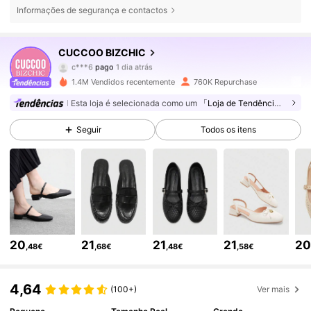
Informações de segurança e contactos
CUCCOO BIZCHIC
809K Seguidores
4,85
c***6
pago
1 dia atrás
p***5
seguiu
10 minutos atrás
1.4M Vendidos recentemente
760K Repurchase
809K Seguidores
4,85
Esta loja é selecionada como um
「Loja de Tendências」
Seguir
Todos os itens
809K Seguidores
4,85
809K Seguidores
4,85
809K Seguidores
4,85
20
21
21
21
2
,48€
,68€
,48€
,58€
809K Seguidores
4,85
4,64
(100+)
Ver mais