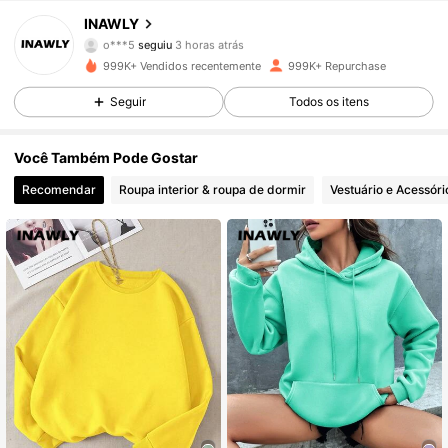
INAWLY
o***5
seguiu
3 horas atrás
l***l
está a navegar
1.1M Seguidores
999K+ Vendidos recentemente
999K+ Repurchase
4,82
Seguir
Todos os itens
1.1M Seguidores
4,82
Você Também Pode Gostar
Recomendar
Roupa interior & roupa de dormir
Vestuário e Acessóri
1.1M Seguidores
4,82
1.1M Seguidores
4,82
1.1M Seguidores
4,82
1.1M Seguidores
4,82