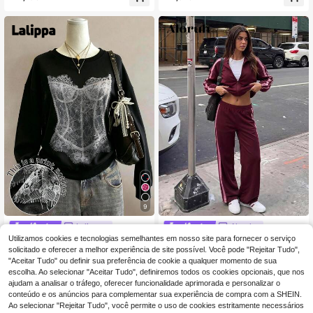
raia, Casual Desportivo Elegante
e tartaruga e ombros caídos para fo
rmatura, volta às aulas, formatura, p
rofessora para mulheres, pulôver de
volta às aulas, outono
9
Lalippa
Aloruh
Utilizamos cookies e tecnologias semelhantes em nosso site para fornecer o serviço
Lalippa Sweatshirt de Senhora
Aloruh Casaco de malha feminino el
NEW
com Estampa de Renda, Minimalist
egante e casual, folgado, de manga
solicitado e oferecer a melhor experiência de site possível. Você pode "Rejeitar Tudo",
13
23
,99€
,30€
a e Elegante, Gola Redonda, Manga
comprida, confortável para casa, sa
"Aceitar Tudo" ou definir sua preferência de cookie a qualquer momento de sua
Comprida Regular, para Outono/Inv
ídas e deslocações, cinzento
escolha. Ao selecionar "Aceitar Tudo", definiremos todos os cookies opcionais, que nos
erno, Presente para Amigas
ajudam a analisar o tráfego, oferecer funcionalidade aprimorada e personalizar o
conteúdo e os anúncios para complementar sua experiência de compra com a SHEIN.
Ao selecionar "Rejeitar Tudo", você permite o uso de cookies estritamente necessários