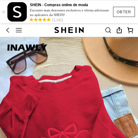
SHEIN - Compras online de moda
×
Encontre mais descontos exclusivos e ofertas adicionais
OBTER
no aplicativo da SHEIN!
(5,142)