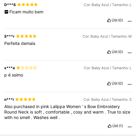
D***S
Cor: Baby Azul / Tamanho: L
Ficam
muito
bem
Útil
(0)
S***r
Cor: Baby Azul / Tamanho: M
Perfeita
demais
Útil
(0)
s***a
Cor: Baby Azul / Tamanho: L
p
é
ssimo
Útil
(0)
n***i
Cor: Baby Azul / Tamanho: S
Also
purchased
in
pink
Lalippa
Women
'
s
Bow
Embroidery
Round
Neck
is
soft
,
comfortable
,
cosy
and
warm
.
True
to
size
with
no
smell
.
Washes
well
.
Útil
(1)
1.1M Seguidores
4,82