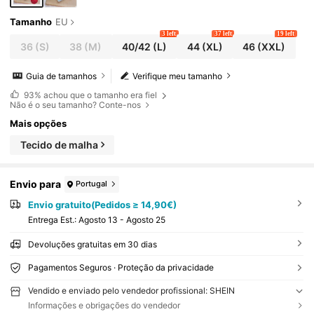
Tamanho
EU
3 left
37 left
19 left
36
(S)
38
(M)
40/42
(L)
44
(XL)
46
(XXL)
Guia de tamanhos
Verifique meu tamanho
93%
achou que o tamanho era fiel
Não é o seu tamanho? Conte-nos
Mais opções
Tecido de malha
Envio para
Portugal
Envio gratuito(Pedidos ≥ 14,90€)
Entrega Est.:
Agosto 13 - Agosto 25
Devoluções gratuitas em 30 dias
Pagamentos Seguros · Proteção da privacidade
Vendido e enviado pelo vendedor profissional: SHEIN
Informações e obrigações do vendedor