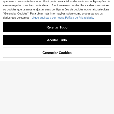
que fazem nosso site funcionar. Você pode desativá-los alterando as configurações do
seu navegador, mas isso pode afetar o funcionamento do site. Para saber mais sobre
os cookies que usamos e ajustar suas configurações de cookies opcionais, selecione
"Gerenciar Cookies". Para obter mais informações sobre como processamos os
dados que coletamos,
clique aqui para ver nossa Política de Privacidade.
Rejeitar Tudo
Aceitar Tudo
Gerenciar Cookies
ADICIONAR AO CARRINHO
12
9
SHEIN Moletom femin
Coolane
EU Warehouse
ino casual folgado com ombros caíd
17
Coolane Sweatshirt curta casual de
,04€
os
senhora com riscas, gola redonda e
12
,49€
manga comprida