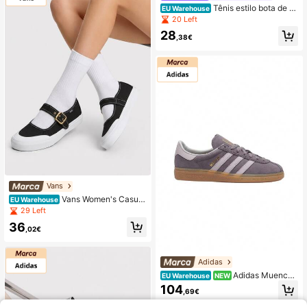
Tênis estilo bota de n
EU Warehouse
eve Vices com cadarço largo e isol
20 Left
amento
28
,38€
Vans
Vans Women's Casual
EU Warehouse
Athletic Shoes Stylish Cushioned Pr
29 Left
emium Daily Shopping Casual Blac
36
k VN000CRR6BT1
,02€
Adidas
Adidas Muenche
EU Warehouse
NEW
n Women's Sneaker Grey IH4223
104
,69€