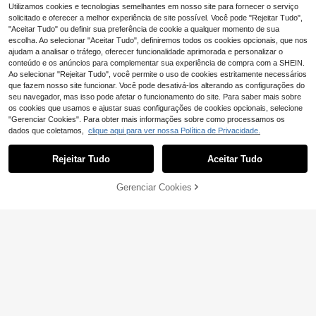
Utilizamos cookies e tecnologias semelhantes em nosso site para fornecer o serviço
solicitado e oferecer a melhor experiência de site possível. Você pode "Rejeitar Tudo",
"Aceitar Tudo" ou definir sua preferência de cookie a qualquer momento de sua
escolha. Ao selecionar "Aceitar Tudo", definiremos todos os cookies opcionais, que nos
ajudam a analisar o tráfego, oferecer funcionalidade aprimorada e personalizar o
conteúdo e os anúncios para complementar sua experiência de compra com a SHEIN.
Ao selecionar "Rejeitar Tudo", você permite o uso de cookies estritamente necessários
que fazem nosso site funcionar. Você pode desativá-los alterando as configurações do
seu navegador, mas isso pode afetar o funcionamento do site. Para saber mais sobre
os cookies que usamos e ajustar suas configurações de cookies opcionais, selecione
"Gerenciar Cookies". Para obter mais informações sobre como processamos os
Economizar 3,01€
dados que coletamos,
clique aqui para ver nossa Política de Privacidade.
Adidas
Rejeitar Tudo
Aceitar Tudo
Adidas VL Court Wom
EU Warehouse
en's Casual Athletic Shoes Modern
45
,21€
-6%
48,22€
Anti-Slip Lace-Up Walking Outing
ADICIONAR AO
Gerenciar Cookies
COMPRE AGORA
Commuting Black IH3081
4
CARRINHO
Puma
Puma JADA Women's
EU Warehouse
Casual Athletic Shoes Comfortable
66
,96€
Versatile Stylish Running Street Styl
e Office White 398846-02