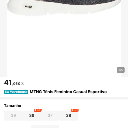
1/5
41
,05€
MTNG Tênis Feminino Casual Esportivo
EU Warehouse
Tamanho
1 left
1 left
39
36
37
38