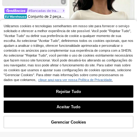
,89€
renda e cetim, perfeito para férias d
6
m, Roupa de Trabalho, Novidade de
e verão na praia, viagens e estilo ca
Verão
sual.
#Bancadas de trabalho
9
Conjunto de 2 peças
EU Warehouse
Aloruh Casual Elegante com Blusa
Siren Gaze
14
,31€
de Manga Curta com Decote em V
Utilizamos cookies e tecnologias semelhantes em nosso site para fornecer o serviço
Siren Gaze Blusa femi
EU Warehouse
Profundo e Franzido, Blusa Solta e
nina sem mangas com gola alta e d
solicitado e oferecer a melhor experiência de site possível. Você pode "Rejeitar Tudo",
9
Calça Justa, Camiseta Feminina, C
,89€
etalhes em metal, ideal para o dia a
"Aceitar Tudo" ou definir sua preferência de cookie a qualquer momento de sua
amiseta Versátil para a Primavera
dia, trabalho e férias.
escolha. Ao selecionar "Aceitar Tudo", definiremos todos os cookies opcionais, que nos
ajudam a analisar o tráfego, oferecer funcionalidade aprimorada e personalizar o
conteúdo e os anúncios para complementar sua experiência de compra com a SHEIN.
Ao selecionar "Rejeitar Tudo", você permite o uso de cookies estritamente necessários
que fazem nosso site funcionar. Você pode desativá-los alterando as configurações do
seu navegador, mas isso pode afetar o funcionamento do site. Para saber mais sobre
os cookies que usamos e ajustar suas configurações de cookies opcionais, selecione
"Gerenciar Cookies". Para obter mais informações sobre como processamos os
dados que coletamos,
clique aqui para ver nossa Política de Privacidade.
18
Dazy SPICE
Rejeitar Tudo
23
DAZY T-shirt feminina de cor lisa, p
Mostrar artigos semelhantes em stock
Veja tudo
Aloruh
lissada, corte slim, versátil, para us
13
,36€
o diário e viagens, de manga compr
Aloruh Camisola femi
Aceitar Tudo
EU Warehouse
ida
Desculpe, este produto está esgotado.
nina sexy em chiffon, estilo boêmio
8
31
,99€
minimalista, com decote halter e fra
nzido, modelagem evasê, na cor rox
GlowEve 1pc camiset
EU Warehouse
Gerenciar Cookies
ESGOTADO
a berinjela. Ideal para primavera/ver
a feminina casual cor sólida manga
5
12
ão.
,86€
curta
T-shirt de Verão para
EU Warehouse