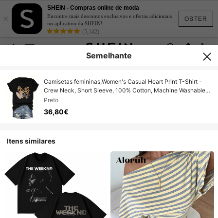
SHEIN - Compras online de moda
×
Encontre mais descontos exclusivos e ofertas adicionais
OBTER
no aplicativo da SHEIN!
(5,142)
Semelhante
Camisetas femininas,Women's Casual Heart Print T-Shirt -
Crew Neck, Short Sleeve, 100% Cotton, Machine Washable,
Ladies T Shirts, Leisure Style, aLL/Global/all Tee For adult,
Preto
Men, Women, Teen, Teenager, adolescent, Youth
36,80€
Itens similares