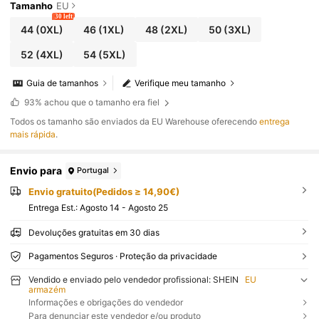
Tamanho
EU
30 left
44
(0XL)
46
(1XL)
48
(2XL)
50
(3XL)
52
(4XL)
54
(5XL)
Guia de tamanhos
Verifique meu tamanho
93%
achou que o tamanho era fiel
Todos os tamanho são enviados da EU Warehouse oferecendo
entrega
mais rápida
.
Envio para
Portugal
Envio gratuito(Pedidos ≥ 14,90€)
Entrega Est.:
Agosto 14 - Agosto 25
Devoluções gratuitas em 30 dias
Pagamentos Seguros · Proteção da privacidade
Vendido e enviado pelo vendedor profissional: SHEIN
EU
armazém
Informações e obrigações do vendedor
Para denunciar este vendedor e/ou produto