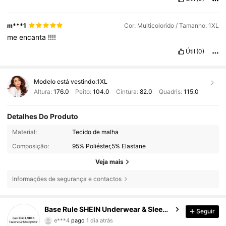
m***1
Cor: Multicolorido / Tamanho: 1XL
me
encanta
!!!!
Útil
(0)
Modelo está vestindo:
1XL
Altura:
176.0
Peito:
104.0
Cintura:
82.0
Quadris:
115.0
Detalhes Do Produto
Material:
Tecido de malha
Composição:
95% Poliéster,5% Elastane
Veja mais
Informações de segurança e contactos
Base Rule SHEIN Underwear & Sleepwear
Seguir
1.1M Seguidores
4,87
e***4
pago
1 dia atrás