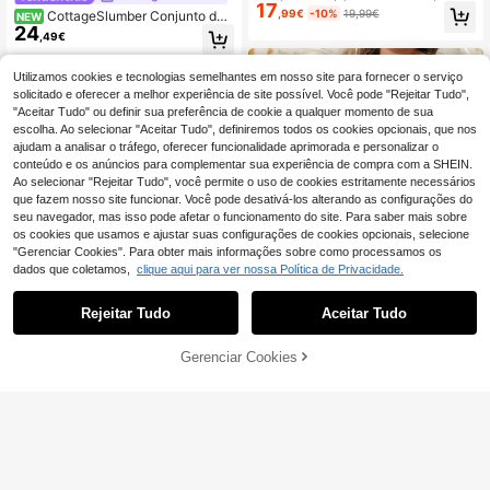
17
ze, blusa de manga curta e calça se
,99€
-10%
19,99€
CottageSlumber Conjunto de
NEW
te quartos, bolinhas, roupa para cas
24
Pijama Feminino Primavera/Outono
,49€
a, looks
com Estampa de Pequenos Coraçõ
es, Gola Lapela, Manga Comprida e
Calças Compridas, Tamanho Grand
Utilizamos cookies e tecnologias semelhantes em nosso site para fornecer o serviço
e
solicitado e oferecer a melhor experiência de site possível. Você pode "Rejeitar Tudo",
"Aceitar Tudo" ou definir sua preferência de cookie a qualquer momento de sua
escolha. Ao selecionar "Aceitar Tudo", definiremos todos os cookies opcionais, que nos
ajudam a analisar o tráfego, oferecer funcionalidade aprimorada e personalizar o
conteúdo e os anúncios para complementar sua experiência de compra com a SHEIN.
Ao selecionar "Rejeitar Tudo", você permite o uso de cookies estritamente necessários
que fazem nosso site funcionar. Você pode desativá-los alterando as configurações do
seu navegador, mas isso pode afetar o funcionamento do site. Para saber mais sobre
os cookies que usamos e ajustar suas configurações de cookies opcionais, selecione
"Gerenciar Cookies". Para obter mais informações sobre como processamos os
dados que coletamos,
clique aqui para ver nossa Política de Privacidade.
Rejeitar Tudo
Aceitar Tudo
ADICIONAR AO
Gerenciar Cookies
COMPRE AGORA
14
CARRINHO
Conjunto de pijama plus size estam
18
pado com decote em V e mangas c
,41€
SHEIN Conjunto de pij
EU Warehouse
urtas
13
ama plus size feminino com estamp
,85€
a de laço, composto por blusa de al
cinha e calça capri.