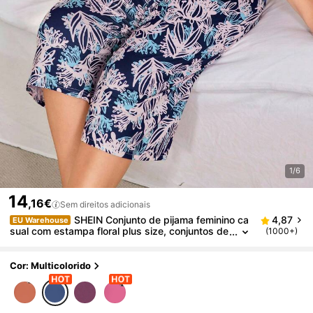
1/6
14
,16€
Sem direitos adicionais
SHEIN Conjunto de pijama feminino ca
4,87
EU Warehouse
sual com estampa floral plus size, conjuntos de
(1000+)
pijamas de verão, conjuntos de pijamas de verã
o, conjuntos de pijamas de verão, conjuntos de pija
mas de verão, conjuntos de lounge para mulheres,
Cor: Multicolorido
conjuntos curtos, roupas