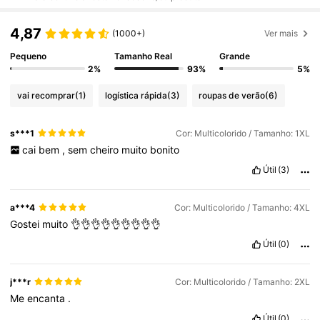
4,87
(1000+)
Ver mais
Pequeno
Tamanho Real
Grande
2%
93%
5%
vai recomprar
(1)
logística rápida
(3)
roupas de verão
(6)
s***1
Cor: Multicolorido / Tamanho: 1XL
cai
bem
,
sem
cheiro
muito
bonito
Útil
(3)
a***4
Cor: Multicolorido / Tamanho: 4XL
Gostei
muito
👌👌👌👌👌👌👌👌👌
Útil
(0)
j***r
Cor: Multicolorido / Tamanho: 2XL
Me
encanta
.
Útil
(0)