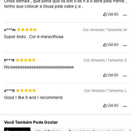
Linda
demais
,
que
pena
que
os
bot
õ
es
n
ã
o
abre
pela
frente
,
2.6M Seguidores
4,77
tenho
que
colocar
a
blusa
pela
cabe
ç
a
.
Útil
(0)
2.6M Seguidores
4,77
c***m
Cor: Amarelo / Tamanho: M
Super
lindo
.
Cor
é
maravilhosa
2.6M Seguidores
4,77
Útil
(0)
h***4
Cor: Amarelo / Tamanho: S
Niceeeeeeeeeeeeeeeeeeeeeeeeeee
Útil
(0)
a***0
Cor: Amarelo / Tamanho: L
Good
I
like
it
and
I
recommend
Útil
(0)
Você Também Pode Gostar