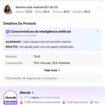
Modelo está vestindo:
EU 36 (S)
Altura:
173.0
Peito:
83.0
Cintura:
60.0
Quadris:
93.0
Detalhes Do Produto
Características da inteligência artificial
Texto baseado em detalhes
ocasional:
Look casual com um encanto natural.
Slim Fit:
Um ajuste justo com um apelo sofisticado.
Material:
Tricô
Composição:
70% Viscose, 30% Poliéster
Veja mais
Informações de segurança e contactos
2.6M Seguidores
4,77
Aloruh
j***u
seguiu
10 minutos atrás
m***l
está a navegar
2.6M Seguidores
4,77
11.8M Vendidos recentemente
6.4M Repurchase
Aumento