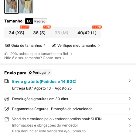
Tamanho
:
EU
Padrão
11 left
2 left
10 left
34
(XS)
36
(S)
38
(M)
40/42
(L)
Guia de tamanhos
Verifique meu tamanho
90%
achou que o tamanho era fiel
Não é o seu tamanho? Conte-nos
Envio para
Portugal
Envio gratuito(Pedidos ≥ 14,90€)
Entrega Est.:
Agosto 13 - Agosto 25
Devoluções gratuitas em 30 dias
Pagamentos Seguros · Proteção da privacidade
Vendido e enviado pelo vendedor profissional: SHEIN
Informações e obrigações do vendedor
Para denunciar este vendedor e/ou produto