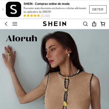
SHEIN - Compras online de moda
×
Encontre mais descontos exclusivos e ofertas adicionais
OBTER
no aplicativo da SHEIN!
(5,142)