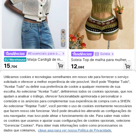
7
#Essenciais para o Tricô
Soleia
Maija Cardigã de mal
Soleia Top de malha para mulher, c
EU Warehouse
ha regular, folgado, com ombros caí
asual, vintage, às riscas, em croche
15
12
,70€
,08€
dos e gola redonda, para o outono.
t, com decote assimétrico e borlas,
para férias, encontro, chá da tarde,
praia, cruzeiro, road trip, férias na ci
Utilizamos cookies e tecnologias semelhantes em nosso site para fornecer o serviço
dade, festival de música, festa, estil
solicitado e oferecer a melhor experiência de site possível. Você pode "Rejeitar Tudo",
o boémio, férias numa ilha, hippie,
"Aceitar Tudo" ou definir sua preferência de cookie a qualquer momento de sua
western, deslocações diárias
escolha. Ao selecionar "Aceitar Tudo", definiremos todos os cookies opcionais, que nos
ajudam a analisar o tráfego, oferecer funcionalidade aprimorada e personalizar o
conteúdo e os anúncios para complementar sua experiência de compra com a SHEIN.
Ao selecionar "Rejeitar Tudo", você permite o uso de cookies estritamente necessários
que fazem nosso site funcionar. Você pode desativá-los alterando as configurações do
seu navegador, mas isso pode afetar o funcionamento do site. Para saber mais sobre
os cookies que usamos e ajustar suas configurações de cookies opcionais, selecione
"Gerenciar Cookies". Para obter mais informações sobre como processamos os
dados que coletamos,
clique aqui para ver nossa Política de Privacidade.