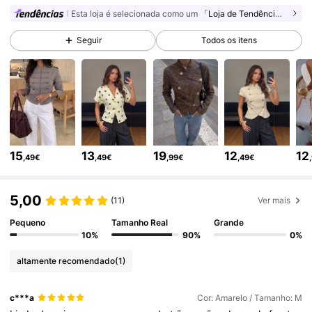
Esta loja é selecionada como um
「Loja de Tendências」
2.6M Seguidores
4,77
Seguir
Todos os itens
2.6M Seguidores
4,77
2.6M Seguidores
4,77
15
13
19
12
12
,49€
,49€
,99€
,49€
2.6M Seguidores
4,77
5,00
(11)
Ver mais
2.6M Seguidores
4,77
Pequeno
Tamanho Real
Grande
10%
90%
0%
altamente recomendado
(1)
2.6M Seguidores
4,77
c***a
Cor: Amarelo / Tamanho: M