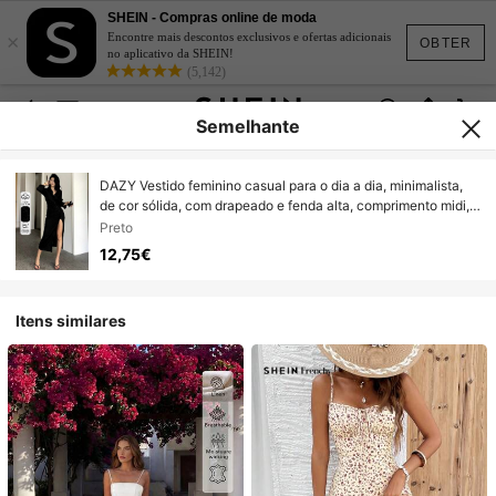
SHEIN - Compras online de moda
×
Encontre mais descontos exclusivos e ofertas adicionais
OBTER
no aplicativo da SHEIN!
(5,142)
Semelhante
DAZY Vestido feminino casual para o dia a dia, minimalista,
de cor sólida, com drapeado e fenda alta, comprimento midi,
ideal para primavera/verão/outono.
Preto
12,75€
Itens similares