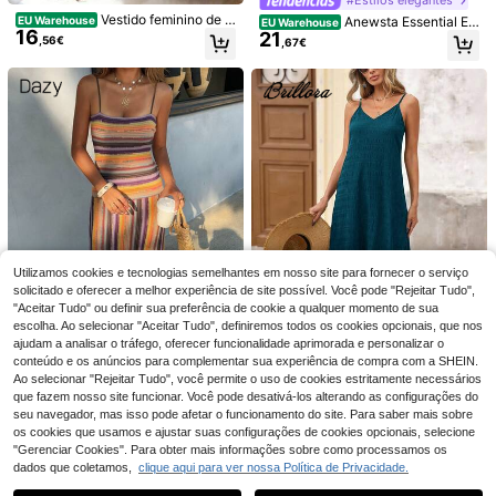
Vestido feminino de c
Anewsta Essential Ele
EU Warehouse
EU Warehouse
16
or lisa elegante de comprimento mé
21
gante Vestido Bodycon Ombro a O
,56€
,67€
dio, adequado para férias, encontro
mbro de Cor Sólida para o Verão
s diários, encontros e outras ocasiõ
es, verão, preto, chique & elegante
18
SHEIN LUNE Vestido
EU Warehouse
13
midi sem mangas com estampa ele
,36€
13,49€
gante, cintura torcida e fenda alta. I
#Romance na Riviera
deal para ocasiões casuais, como a
niversários, eventos fitness, casam
Breezaya Vestido lon
EU Warehouse
entos e para o trabalho. Estampa de
20
go solto casual de verão, estilo vint
,49€
leopardo.
age francês, cor damasco, com nó t
orcido à frente
Utilizamos cookies e tecnologias semelhantes em nosso site para fornecer o serviço
solicitado e oferecer a melhor experiência de site possível. Você pode "Rejeitar Tudo",
"Aceitar Tudo" ou definir sua preferência de cookie a qualquer momento de sua
escolha. Ao selecionar "Aceitar Tudo", definiremos todos os cookies opcionais, que nos
ajudam a analisar o tráfego, oferecer funcionalidade aprimorada e personalizar o
conteúdo e os anúncios para complementar sua experiência de compra com a SHEIN.
7
13
Ao selecionar "Rejeitar Tudo", você permite o uso de cookies estritamente necessários
que fazem nosso site funcionar. Você pode desativá-los alterando as configurações do
Dazy SPICE
#Vestido de verão para o litoral
seu navegador, mas isso pode afetar o funcionamento do site. Para saber mais sobre
DAZY Vestido midi aj
Brillora Vestido midi t
EU Warehouse
EU Warehouse
os cookies que usamos e ajustar suas configurações de cookies opcionais, selecione
26
ustado às riscas castanhas com alç
9
exturizado de alças finas em tecido
,72€
,49€
as finas para festa de férias de verã
"Gerenciar Cookies". Para obter mais informações sobre como processamos os
liso para férias
o
dados que coletamos,
clique aqui para ver nossa Política de Privacidade.
Mostrar artigos semelhantes em stock
Veja tudo