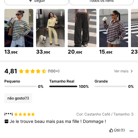
Seguir
Todos os itens
339K Seguidores
4,75
339K Seguidores
4,75
13
33
20
15
23
,99€
,99€
,49€
,49€
339K Seguidores
4,75
4,81
(100+)
Ver mais
339K Seguidores
4,75
Pequeno
Tamanho Real
Grande
0%
100%
0%
não gosto
(1)
339K Seguidores
4,75
i***i
Cor: Castanho Café / Tamanho: S
Je
le
trouve
beau
mais
pas
ma
fille
!
Dommage
!
339K Seguidores
4,75
Útil
(1)