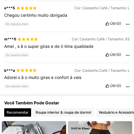
339K Seguidores
4,75
e***5
Cor: Castanho Café / Tamanho: L
Chegou
certinho
muito
obrigada
Útil
(0)
Do mesmo item
339K Seguidores
4,75
m***0
Cor: Castanho Café / Tamanho: XS
Amei
,
s
ã
o
super
giras
e
de
ó
tima
qualidade
Útil
(0)
Do mesmo item
b***a
Cor: Castanho Café / Tamanho: L
Adorei
s
ã
o
muito
giras
e
confort
á
veis
Útil
(0)
Do mesmo item
Você Também Pode Gostar
Recomendar
Roupa interior & roupa de dormir
Vestuário e Acessóri