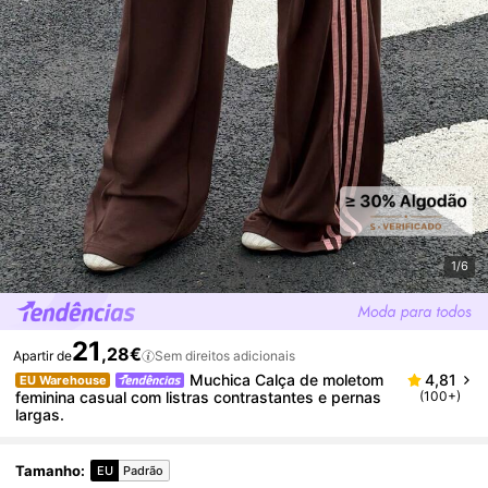
1/6
21
,28€
Apartir de
Sem direitos adicionais
Muchica Calça de moletom
4,81
EU Warehouse
feminina casual com listras contrastantes e pernas
(100+)
largas.
Tamanho
:
EU
Padrão