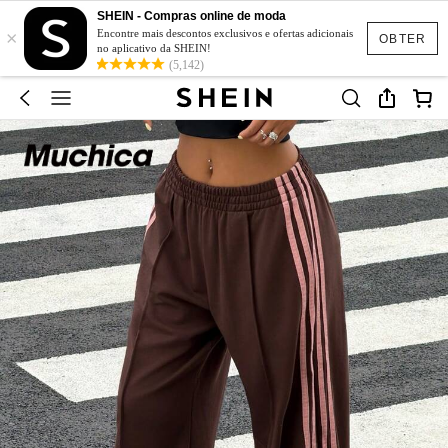
SHEIN - Compras online de moda
×
Encontre mais descontos exclusivos e ofertas adicionais
OBTER
no aplicativo da SHEIN!
(5,142)