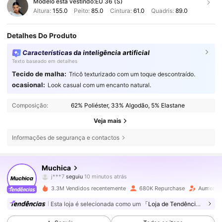
Modelo está vestindo:
EU 36 (S)
Altura:
155.0
Peito:
85.0
Cintura:
61.0
Quadris:
89.0
Detalhes Do Produto
Características da inteligência artificial
Texto baseado em detalhes
Tecido de malha:
Tricô texturizado com um toque descontraído.
ocasional:
Look casual com um encanto natural.
Composição:
62% Poliéster, 33% Algodão, 5% Elastane
Veja mais
Informações de segurança e contactos
339K Seguidores
4,75
Muchica
f***4
está a navegar
339K Seguidores
4,75
3.3M Vendidos recentemente
680K Repurchase
Aumento 
Esta loja é selecionada como um
「Loja de Tendências」
339K Seguidores
4,75