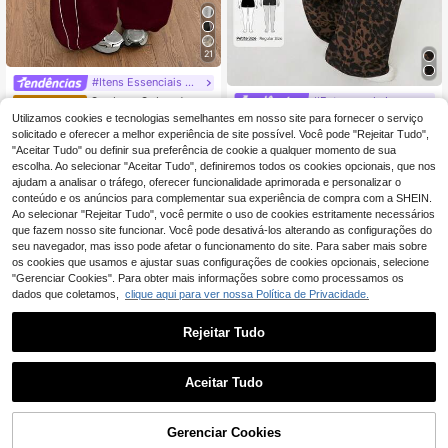
21
#Itens Essenciais para Festivais
#Estampa de Leopardo
Coolane Calça de mol
EU Warehouse
etom folgada com estampa de logot
Utilizamos cookies e tecnologias semelhantes em nosso site para fornecer o serviço
14
SHEIN PETITE Calças
EU Warehouse
,49€
ipo casual e esportiva de verão
largas de rua para mulher com esta
solicitado e oferecer a melhor experiência de site possível. Você pode "Rejeitar Tudo",
13
,36€
mpado leopardo, patchwork e cintu
"Aceitar Tudo" ou definir sua preferência de cookie a qualquer momento de sua
ra tecida, estampado guepardo, par
escolha. Ao selecionar "Aceitar Tudo", definiremos todos os cookies opcionais, que nos
a mulher petite
ajudam a analisar o tráfego, oferecer funcionalidade aprimorada e personalizar o
conteúdo e os anúncios para complementar sua experiência de compra com a SHEIN.
Ao selecionar "Rejeitar Tudo", você permite o uso de cookies estritamente necessários
que fazem nosso site funcionar. Você pode desativá-los alterando as configurações do
seu navegador, mas isso pode afetar o funcionamento do site. Para saber mais sobre
os cookies que usamos e ajustar suas configurações de cookies opcionais, selecione
"Gerenciar Cookies". Para obter mais informações sobre como processamos os
dados que coletamos,
clique aqui para ver nossa Política de Privacidade.
Rejeitar Tudo
Aceitar Tudo
7
ADICIONAR AO
Gerenciar Cookies
COMPRE AGORA
CARRINHO