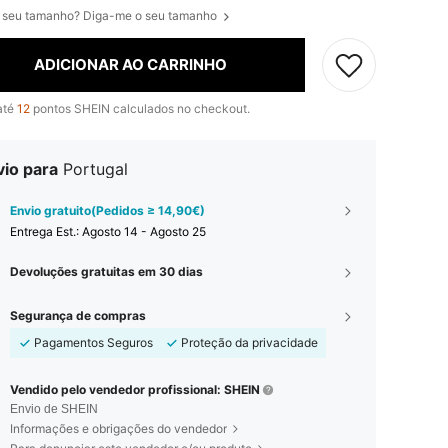
 seu tamanho? Diga-me o seu tamanho
ADICIONAR AO CARRINHO
até
12
pontos SHEIN calculados no checkout.
vio para
Portugal
Envio gratuito(Pedidos ≥ 14,90€)
Entrega Est.:
Agosto 14 - Agosto 25
Devoluções gratuitas em 30 dias
Segurança de compras
Pagamentos Seguros
Proteção da privacidade
Vendido pelo vendedor profissional: SHEIN
Envio de SHEIN
Informações e obrigações do vendedor