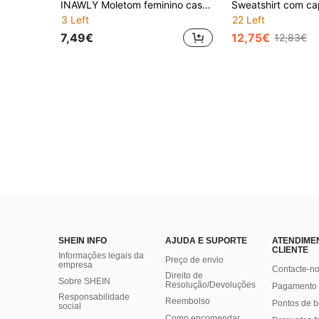
INAWLY Moletom feminino casual com estampa de panda, cinza escuro em tons quentes, adequado para fotografia de rua, uso diário, esportes, outono/inverno, volta às aulas
3 Left
22 Left
7,49€
12,75€
12,83€
SHEIN INFO
AJUDA E SUPORTE
ATENDIME
CLIENTE
Informações legais da
Preço de envio
empresa
Contacte-n
Direito de
Sobre SHEIN
Resolução/Devoluções
Pagamento 
Responsabilidade
Reembolso
Pontos de 
social
Como encomendar