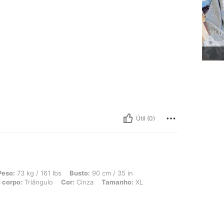
Útil (0)
 161 lbs, Busto: 90 cm / 35 in, Cintura: 80 cm / 31 in, Ancas: 100 cm / 39 in, Fo
Peso:
73 kg / 161 lbs
Busto:
90 cm / 35 in
 corpo:
Triângulo
Cor:
Cinza
Tamanho:
XL