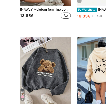
20
17
INAWLY Moletom feminino com capuz, manga comprida e bolso, estilo casual esportivo, ideal para formaturas na primavera/outono, volta às aulas, formatura, para professoras, moletom de outono para volta às aulas
INAWLY Moletom feminino casu
EU Warehouse
13,85€
16,33€
16,49€
5
4