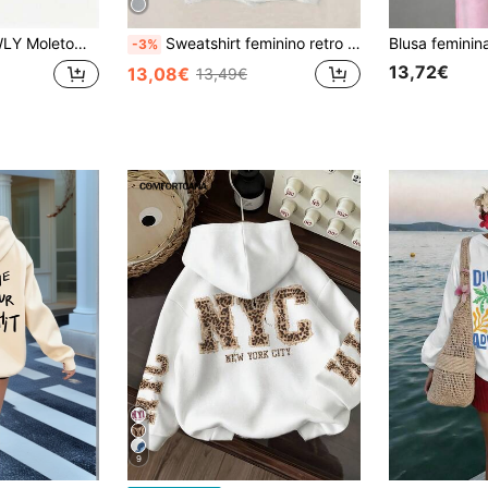
al retrô americano com zíper e manga comprida, cor sólida
Sweatshirt feminino retro dos anos 90 com gráfico de touro country western, casual, ombros descaídos, gola redonda, manga comprida, pullover de outono
-3%
13,72€
13,08€
13,49€
9