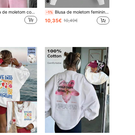
Blusa feminina de moletom com gola redonda, modelagem ampla, em algodão, com estampa inspirada em férias, ideal para o dia a dia.
Blusa de moletom feminina cropped esportiva com detalhes em tela, modelagem solta, respirável, cor sólida, casual, branca, para o verão.
-1%
10,35€
10,49€