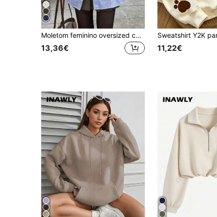
Moletom feminino oversized casual de manga comprida com gola redonda e estampa de urso da Califórnia para a primavera.
13,36€
11,22€