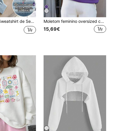
 Outono/Inverno Colorida com Strass, Manga Comprida, Capuz e Cordão
Moletom feminino oversized com estampa de letras, forro quente, cintura com cordão, casual, versátil, adequado para tempo frio, outono/inverno
15,69€