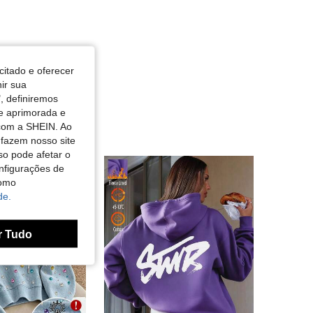
citado e oferecer
nir sua
, definiremos
de aprimorada e
 com a SHEIN. Ao
 fazem nosso site
so pode afetar o
nfigurações de
como
de.
r Tudo