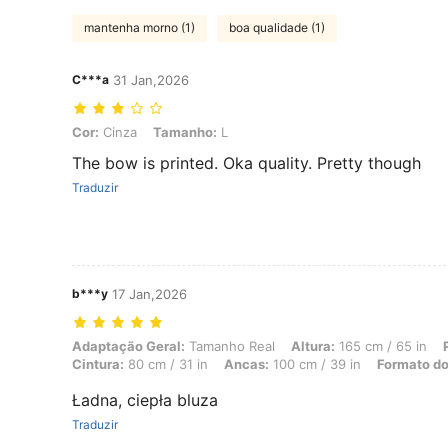
mantenha morno (1)
boa qualidade (1)
C***a
31 Jan,2026
Cor: Cinza, Tamanho: L
Cor:
Cinza
Tamanho:
L
The bow is printed. Oka quality. Pretty though
Traduzir
b***y
17 Jan,2026
Adaptação Geral: Tamanho Real, Altura: 165 cm / 65 in, Peso: 73 kg /
Adaptação Geral:
Tamanho Real
Altura:
165 cm / 65 in
Cintura:
80 cm / 31 in
Ancas:
100 cm / 39 in
Formato do
Ładna, ciepła bluza
Traduzir