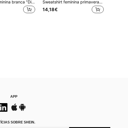
Sweatshirt feminina branca "Dive Into Adventure" com ombros caídos, casual, manga comprida, gola redonda, estilo pullover, adequada para praia, férias, atividades ao ar livre, Y2K e street style
Sweatshirt feminina primavera/verão 2026, gola redonda, 100% algodão, oversized, pullover, top com estampado floral, roupa casual feminina para uso diário
14,18€
APP
CIAS SOBRE SHEIN.