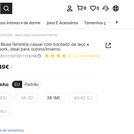
0
0
ar. Press Enter to select.
as íntimas e de dormir
Joias E Acessórios
Tamanhos grandes
Sapa
chwork, ideal para outono/inverno.
Blusa feminina casual com bordado de laço e
ork, ideal para outono/inverno.
z251113913917318766
(2 Comentários)
49€
ICE AND AVAILABILITY
nho
EU
Padrão
(XS)
36 (S)
38 (M)
40/42 (L)
(XL)
ft
a de tamanhos