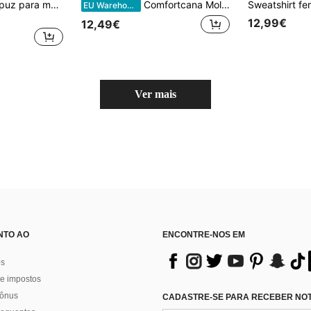
Sweatshirt com capuz para mulher, moda outono/inverno, com estampado "No Time For Your", macia e confortável, top de lã polar para outono/inverno
Comfortcana Moletom feminino casual minimalista com letras e estampa de leopardo, adequado para outono/inverno
EU Warehouse
12,99€
12,49€
Ver mais
NTO AO
ENCONTRE-NOS EM
os
e impostos
bônus
CADASTRE-SE PARA RECEBER NOTÍ