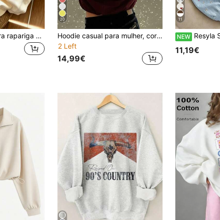
20
11
Sweatshirt Y2K para rapariga com estampado de gato fofo, para mulher, casual, com bolso canguru, estampado de pata de desenho animado, top de estudante para outono
Hoodie casual para mulher, corte extra largo, leve, com estampado estilo street, roupa casual feminina para primavera, outono, uso diário e ocasiões especiais
Resyla Sweatshirt de Senhora para
NEW
2 Left
11,19€
14,99€