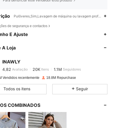
Para denunciar este vendedor e/ou produto
ição
Pulôveres,Sim,Lavagem de máquina ou lavagem profissional a seco
ções de segurança e contactos
4,82
20K
1.1M
nho E Ajuste
 A Loja
4,82
20K
1.1M
INAWLY
4,82
20K
1.1M
Avaliação
Itens
Seguidores
c***s
pago
1 dia atrás
M Vendidos recentemente
18.8M Repurchase
4,82
20K
1.1M
Todos os itens
Seguir
4,82
20K
1.1M
LOS COMBINADOS
4,82
20K
1.1M