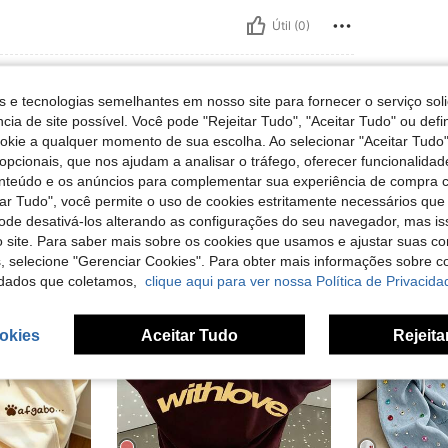
Útil (0)
s e tecnologias semelhantes em nosso site para fornecer o serviço soli
cia de site possível. Você pode "Rejeitar Tudo", "Aceitar Tudo" ou defi
ookie a qualquer momento de sua escolha. Ao selecionar "Aceitar Tudo"
opcionais, que nos ajudam a analisar o tráfego, oferecer funcionalida
onteúdo e os anúncios para complementar sua experiência de compra
tar Tudo", você permite o uso de cookies estritamente necessários que
pode desativá-los alterando as configurações do seu navegador, mas is
 site. Para saber mais sobre os cookies que usamos e ajustar suas co
s, selecione "Gerenciar Cookies". Para obter mais informações sobre 
dados que coletamos,
clique aqui para ver nossa Política de Privacida
okies
Aceitar Tudo
Rejeita