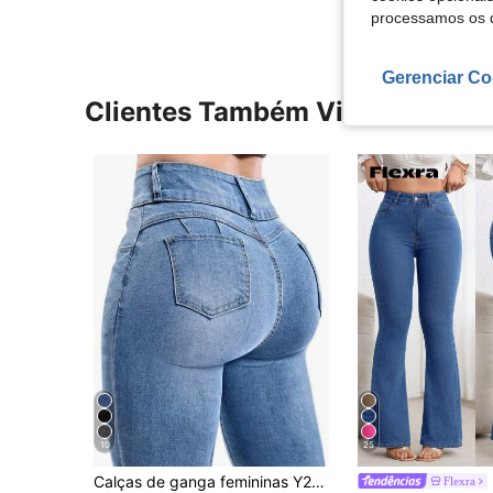
processamos os 
Gerenciar Co
Clientes Também Visitaram
10
25
Calças de ganga femininas Y2K de alta elasticidade com efeito levantador de rabo, design elegante, adequadas para deslocações, encontros, uso casual diário, passeios de férias e férias de outono
Flexra
#6 Mais Vendido