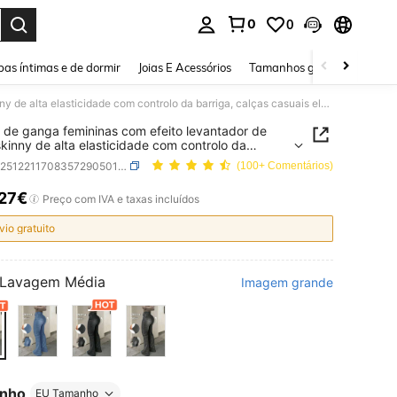
0
0
ar. Press Enter to select.
as íntimas e de dormir
Joias E Acessórios
Tamanhos grandes
Sapa
Calças de ganga femininas com efeito levantador de rabo, skinny de alta elasticidade com controlo da barriga, calças casuais elegantes e modernas para outono
 de ganga femininas com efeito levantador de
skinny de alta elasticidade com controlo da
a, calças casuais elegantes e modernas para
SKU: sz251221170835729050183
(100+ Comentários)
o
,27€
ICE AND AVAILABILITY
Preço com IVA e taxas incluídos
vio gratuito
Lavagem Média
Imagem grande
nho
EU Tamanho