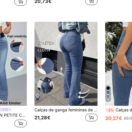
20,73€
6
Calças de ganga femininas de cintura alta e corte slim, corte em forma de cone, design de cor sólida, cintura elástica, casuais e versáteis para primavera e outono
Calças de ganga de cintura alta azul clar
ETITE
-3%
a mulher, confortáveis, em denim de alta elasticidade, estilo Siren, para verão e escritório, para mulheres petite
21,28€
20,27€
20,