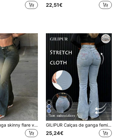
22,51€
25
Calças de ganga skinny flare vintage desgastadas para mulher, casuais, primavera/outono
GILIPUR Calças de ganga femininas Y2K flare com laço bordado, cintura alta, slim, elegantes e casuais, em denim azul lavado elástico, estilo street, primavera/outono
25,24€