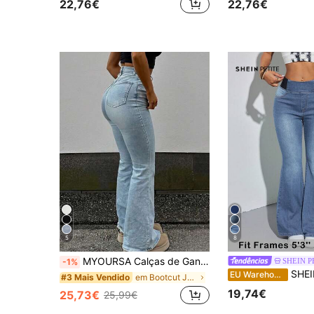
22,76€
22,76€
5
8
MYOURSA Calças de Gangas Flare de Cintura Alta, Calças Boot Cut Elásticas para Mulher, Streetwear Y2K Casual Retro Fashion, Azul Claro, Primavera/Outono
SHEIN P
-1%
SHEIN PETITE Calças de ganga azuis skinny flare par
EU Warehouse
em Bootcut Jeans Feminino
#3 Mais Vendido
19,74€
25,73€
25,99€