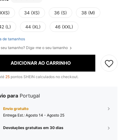
(XXS)
34 (XS)
36 (S)
38 (M)
42 (L)
44 (XL)
46 (XXL)
a de tamanhos
 seu tamanho? Diga-me o seu tamanho
ADICIONAR AO CARRINHO
até
25
pontos SHEIN calculados no checkout.
vio para
Portugal
Envio gratuito
Entrega Est.:
Agosto 14 - Agosto 25
Devoluções gratuitas em 30 dias