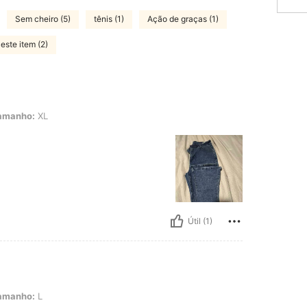
Sem cheiro (5)
tênis (1)
Ação de graças (1)
este item (2)
L
amanho:
XL
Útil (1)
amanho:
L