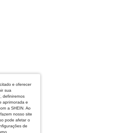
avagem Média, Tamanho: L
citado e oferecer
nir sua
, definiremos
de aprimorada e
 com a SHEIN. Ao
 fazem nosso site
so pode afetar o
nfigurações de
como