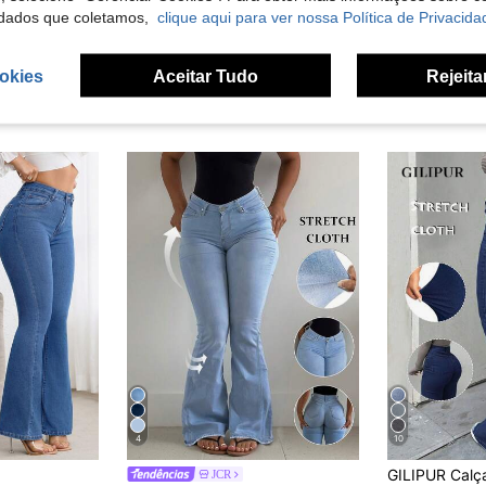
dados que coletamos,
clique aqui para ver nossa Política de Privacida
okies
Aceitar Tudo
Rejeita
4
10
JCR
em Bootcut Jeans Feminino