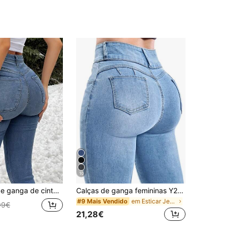
10
o, comprimento ao tornozelo, corte slim skinny, silhueta favorecedora, outono
Calças de ganga femininas Y2K de alta elasticidade com efeito levantador de rabo, design elegante, adequadas para deslocações, encontros, uso casual diário, passeios de férias e férias de outono
em Esticar Jeans Feminino
#9 Mais Vendido
99€
21,28€