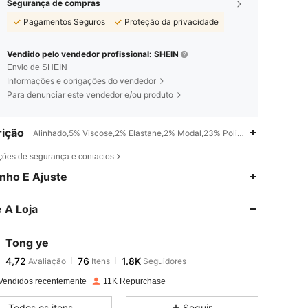
Segurança de compras
Pagamentos Seguros
Proteção da privacidade
Vendido pelo vendedor profissional: SHEIN
Envio de SHEIN
Informações e obrigações do vendedor
Para denunciar este vendedor e/ou produto
ição
Alinhado,5% Viscose,2% Elastane,2% Modal,23% Poliéster,Perna Alarg
ções de segurança e contactos
4,72
76
1.8K
nho E Ajuste
 A Loja
4,72
76
1.8K
Tong ye
4,72
76
1.8K
Avaliação
Itens
Seguidores
c***7
pago
1 dia atrás
Vendidos recentemente
11K Repurchase
4,72
76
1.8K
Todos os itens
Seguir