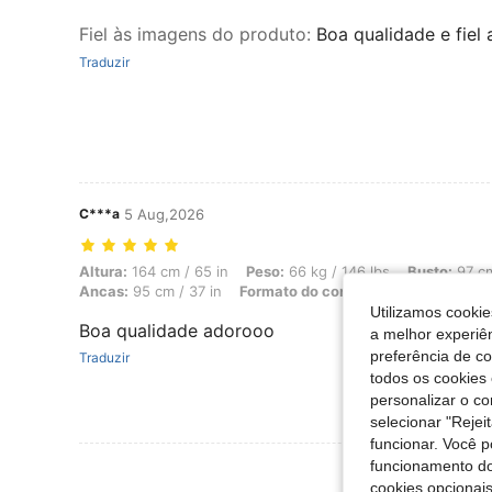
Fiel às imagens do produto
:
Boa qualidade e fiel
Traduzir
C***a
5 Aug,2026
Altura: 164 cm / 65 in, Peso: 66 kg / 146 lbs, Busto: 97 cm / 38 in,
Altura:
164 cm / 65 in
Peso:
66 kg / 146 lbs
Busto:
97 cm
Ancas:
95 cm / 37 in
Formato do corpo:
Triângulo
Cor:
L
Utilizamos cookie
Boa qualidade adorooo
a melhor experiên
preferência de c
Traduzir
todos os cookies 
personalizar o c
selecionar "Rejei
funcionar. Você 
funcionamento do
Ver Mais Ava
cookies opcionai