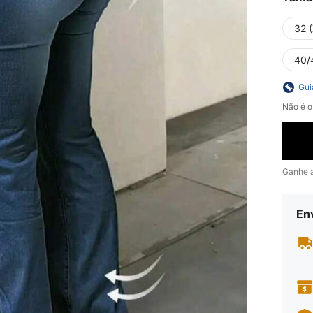
32 
40/
Gui
Não é o
Ganhe 
En