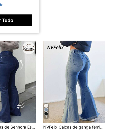
de.
r Tudo
5
GILIPUR Calças de Senhora Estilo Y2K de Cintura Alta e Perna Boca de Sino, Cor Sólida, Elásticas, Elegantes e Casuais, Azul-Marinho, Streetwear de Outono
NVFelix Calças de ganga femininas slim de cintura alta com bainha desfiada e perna flare, tecido fino elástico, azul, para primavera, verão, outono e inverno