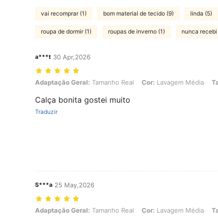
vai recomprar (1)
bom material de tecido (9)
linda (5)
roupa de dormir (1)
roupas de inverno (1)
nunca recebi 
a***t
30 Apr,2026
Adaptação Geral: Tamanho Real, Cor: Lavagem Média, Tamanho: X
Adaptação Geral:
Tamanho Real
Cor:
Lavagem Média
T
Calça bonita gostei muito
Traduzir
S***a
25 May,2026
Adaptação Geral: Tamanho Real, Cor: Lavagem Média, Tamanho: L
Adaptação Geral:
Tamanho Real
Cor:
Lavagem Média
T