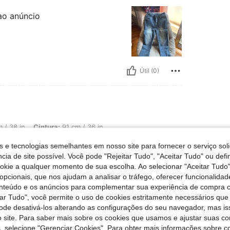
 ao anúncio
Útil (0)
 Cintura: 91 cm / 36 in, Ancas: 95 cm / 37 in, Formato do corpo: Triângulo, Cor: L
 / 38 in
Cintura:
91 cm / 36 in
avagem Média
Tamanho:
L
s e tecnologias semelhantes em nosso site para fornecer o serviço soli
cia de site possível. Você pode "Rejeitar Tudo", "Aceitar Tudo" ou defi
ookie a qualquer momento de sua escolha. Ao selecionar "Aceitar Tudo"
opcionais, que nos ajudam a analisar o tráfego, oferecer funcionalida
onteúdo e os anúncios para complementar sua experiência de compra
Útil (0)
tar Tudo", você permite o uso de cookies estritamente necessários que
pode desativá-los alterando as configurações do seu navegador, mas is
 site. Para saber mais sobre os cookies que usamos e ajustar suas co
liações
s, selecione "Gerenciar Cookies". Para obter mais informações sobre 