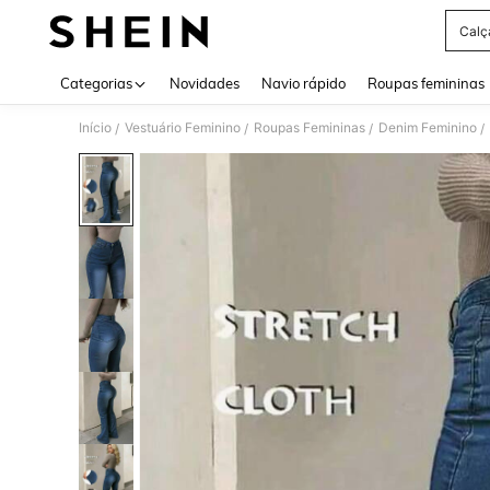
Calç
Use up 
Categorias
Novidades
Navio rápido
Roupas femininas
Início
Vestuário Feminino
Roupas Femininas
Denim Feminino
/
/
/
/