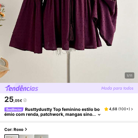
1/11
25
,05€
Rusttydustty Top feminino estilo bo
4,68
(
100+
)
émio com renda, patchwork, mangas sino
e amarração na cintura, cor ameixa, adeq
uado para outono e Halloween
Cor: Roxo