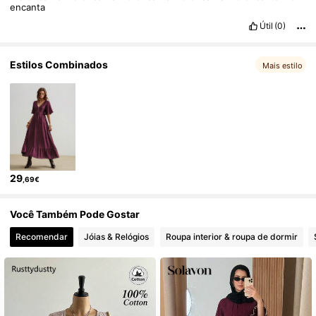
encanta
126K Seguidores
Útil
(0)
4,84
Estilos Combinados
Mais estilo
29
,69€
Você Também Pode Gostar
Recomendar
Jóias & Relógios
Roupa interior & roupa de dormir