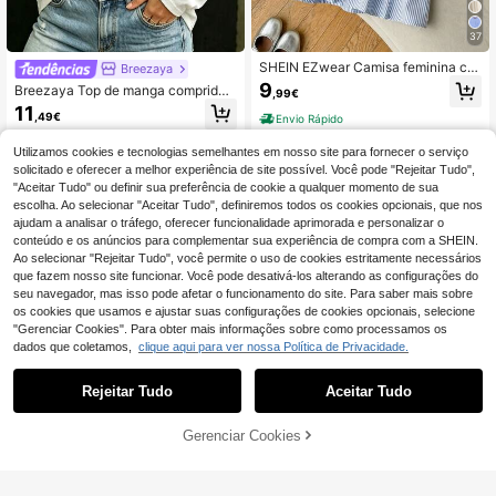
37
SHEIN EZwear Camisa feminina ca
Breezaya
sual de manga curta com listras azu
9
Breezaya Top de manga comprida
,99€
is
com ombro assimétrico e bolsos lat
11
,49€
Envio Rápido
erais para mulher
Utilizamos cookies e tecnologias semelhantes em nosso site para fornecer o serviço
solicitado e oferecer a melhor experiência de site possível. Você pode "Rejeitar Tudo",
"Aceitar Tudo" ou definir sua preferência de cookie a qualquer momento de sua
escolha. Ao selecionar "Aceitar Tudo", definiremos todos os cookies opcionais, que nos
ajudam a analisar o tráfego, oferecer funcionalidade aprimorada e personalizar o
conteúdo e os anúncios para complementar sua experiência de compra com a SHEIN.
Ao selecionar "Rejeitar Tudo", você permite o uso de cookies estritamente necessários
que fazem nosso site funcionar. Você pode desativá-los alterando as configurações do
seu navegador, mas isso pode afetar o funcionamento do site. Para saber mais sobre
os cookies que usamos e ajustar suas configurações de cookies opcionais, selecione
"Gerenciar Cookies". Para obter mais informações sobre como processamos os
dados que coletamos,
clique aqui para ver nossa Política de Privacidade.
Rejeitar Tudo
Aceitar Tudo
Gerenciar Cookies
ADICIONAR AO CARRINHO
8
8
SHEIN LUNE Top de alças finas fem
Pariaura
inino primavera/verão verde, mistur