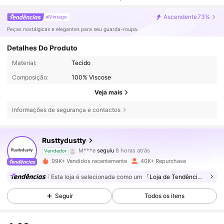
Ascendente
73%
#Vintage
Peças nostálgicas e elegantes para seu guarda-roupa.
Detalhes Do Produto
Material:
Tecido
Composição:
100% Viscose
Veja mais
Informações de segurança e contactos
126K Seguidores
4,84
Rusttydustty
M***e
seguiu
8 horas atrás
Vendedor
j***2
está a navegar
99K+ Vendidos recentemente
40K+ Repurchase
126K Seguidores
4,84
Esta loja é selecionada como um
「Loja de Tendências」
Seguir
Todos os itens
126K Seguidores
4,84