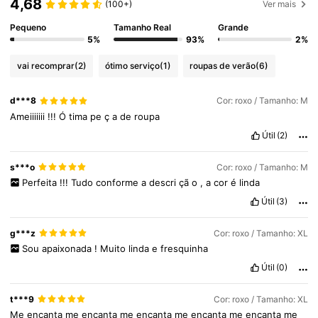
4,68
(100+)
Ver mais
126K Seguidores
4,84
Pequeno
Tamanho Real
Grande
5%
93%
2%
126K Seguidores
4,84
vai recomprar
(2)
ótimo serviço
(1)
roupas de verão
(6)
d***8
Cor: roxo / Tamanho: M
126K Seguidores
4,84
Ameiiiiiii
!!!
Ó
tima
pe
ç
a
de
roupa
Útil
(2)
126K Seguidores
4,84
s***o
Cor: roxo / Tamanho: M
Perfeita
!!!
Tudo
conforme
a
descri
çã
o
,
a
cor
é
linda
Útil
(3)
126K Seguidores
4,84
g***z
Cor: roxo / Tamanho: XL
Sou
apaixonada
!
Muito
linda
e
fresquinha
126K Seguidores
4,84
Útil
(0)
126K Seguidores
4,84
t***9
Cor: roxo / Tamanho: XL
Me
encanta
me
encanta
me
encanta
me
encanta
me
encanta
me