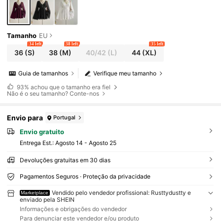
Tamanho
EU
34 left
38 left
35 left
36
(S)
38
(M)
40/42
(L)
44
(XL)
Guia de tamanhos
Verifique meu tamanho
93%
achou que o tamanho era fiel
Não é o seu tamanho? Conte-nos
Envio para
Portugal
Envio gratuito
Entrega Est.:
Agosto 14 - Agosto 25
Devoluções gratuitas em 30 dias
Pagamentos Seguros · Proteção da privacidade
Vendido pelo vendedor profissional: Rusttydustty e
Marketplace
enviado pela SHEIN
Informações e obrigações do vendedor
Para denunciar este vendedor e/ou produto