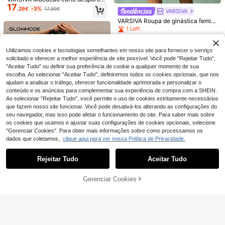
17
o sem costas e sem mangas, cor lis
,29€
-3%
17,99€
VARSIVA
SHEIN Sports Macacão feminino de
Slayform
a
1 peça com lavagem fosca, decote
3 Left
VARSIVA Roupa de ginástica femini
Slayform Slayform Macacão texturi
redondo e alças torcidas.
na, macacão esportivo moderno e
17
16
1 Left
zado de ioga feminino
,37€
,99€
adequado para o verão
21
,99€
Utilizamos cookies e tecnologias semelhantes em nosso site para fornecer o serviço
solicitado e oferecer a melhor experiência de site possível. Você pode "Rejeitar Tudo",
"Aceitar Tudo" ou definir sua preferência de cookie a qualquer momento de sua
escolha. Ao selecionar "Aceitar Tudo", definiremos todos os cookies opcionais, que nos
ajudam a analisar o tráfego, oferecer funcionalidade aprimorada e personalizar o
conteúdo e os anúncios para complementar sua experiência de compra com a SHEIN.
Ao selecionar "Rejeitar Tudo", você permite o uso de cookies estritamente necessários
que fazem nosso site funcionar. Você pode desativá-los alterando as configurações do
seu navegador, mas isso pode afetar o funcionamento do site. Para saber mais sobre
os cookies que usamos e ajustar suas configurações de cookies opcionais, selecione
"Gerenciar Cookies". Para obter mais informações sobre como processamos os
dados que coletamos,
clique aqui para ver nossa Política de Privacidade.
Mostrar artigos semelhantes em stock
Veja tudo
4
Rejeitar Tudo
Aceitar Tudo
Desculpe, este produto está esgotado.
GLOWMODE
Gerenciar Cookies
ESGOTADO
GLOWMODE Body FeatherFit™ Scu
8
4
23
lpt & Flow de 10,9 cm (4,3") com te
6
,45€
cido macio e respirável que absorv
DINBEY Macacão de ioga feminino
YEFECY
e o suor, modelagem elástica para
MASKERT
13
sem costura com decote redondo,
,76€
Yefecy Macacão de Yoga sem Man
controle abdominal, bojos removíve
MASKERT Macacão feminino de m
modelagem canelada para controle
gas para Mulher, Romper Bodycon
is, bolsos laterais e decote em U na
27 Left
anga comprida, justo e com alta ela
da barriga, ideal para atividades físi
10 Left
com Efeito Scrunch no Rabo e Cont
s costas. Ideal para yoga, pilates, a