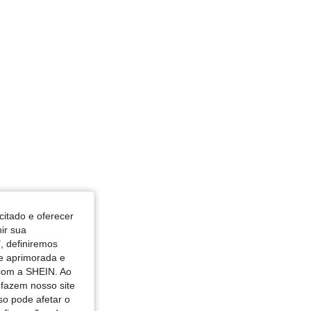
ormato do corpo: Ampulheta, Cor: Rosa, Tamanho: L
citado e oferecer
nir sua
, definiremos
de aprimorada e
 com a SHEIN. Ao
 fazem nosso site
so pode afetar o