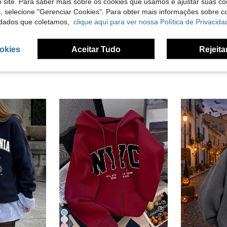
 site. Para saber mais sobre os cookies que usamos e ajustar suas co
s, selecione "Gerenciar Cookies". Para obter mais informações sobre 
liações
dados que coletamos,
clique aqui para ver nossa Política de Privacida
okies
Aceitar Tudo
Rejeita