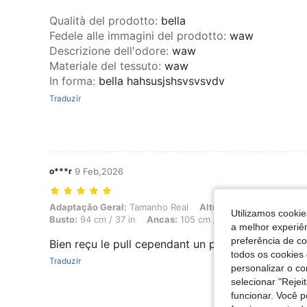
Qualità del prodotto
:
bella
Fedele alle immagini del prodotto
:
waw
Descrizione dell'odore
:
waw
Materiale del tessuto
:
waw
In forma
:
bella hahsusjshsvsvsvdv
Traduzir
o***r
9 Feb,2026
Adaptação Geral: Tamanho Real, Altura: 162 cm / 64 in, Peso: 63 kg /
Adaptação Geral:
Tamanho Real
Altura:
162 cm / 64 in
Utilizamos cookie
Busto:
94 cm / 37 in
Ancas:
105 cm / 41 in
Formato do c
a melhor experiên
preferência de c
Bien reçu le pull cependant un peu grand pour moi
todos os cookies 
Traduzir
personalizar o c
selecionar "Rejei
funcionar. Você 