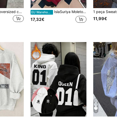
29
Moletom feminino oversized casual de manga comprida com gola redonda e estampa de urso da Califórnia para a primavera.
IslaSuriya Moletom com capuz feminino, jaqueta com zíper e bordado de coração, adequada para professores, volta às aulas, formatura, uso diário, agasalho de inverno, elegante e versátil
EU Warehouse
11,99€
17,32€
5