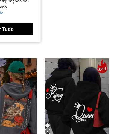
nfigurações de
como
de.
r Tudo