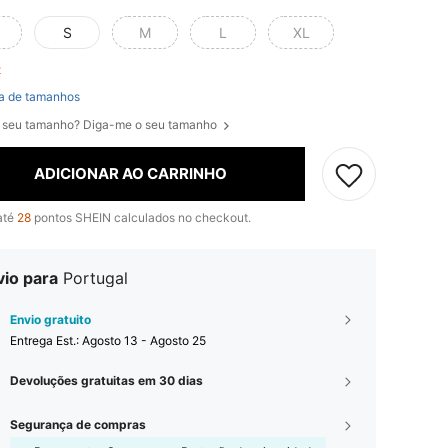
S
M
L
XL
ft
a de tamanhos
 seu tamanho? Diga-me o seu tamanho
ADICIONAR AO CARRINHO
até
28
pontos SHEIN calculados no checkout.
vio para
Portugal
Envio gratuito
Entrega Est.:
Agosto 13 - Agosto 25
Devoluções gratuitas em 30 dias
Segurança de compras