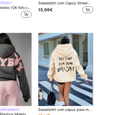
Sweatshirt com Capuz Streetwear para Homem e Mulher, Manga Comprida, Pullover com Cordão, Top Casual de Moda, Hoodie Largo com Gráfico F1 para Adolescentes, Outdoor, Y2K
TTY-CO
Sweatshirt feminino Y2K fofo com asas de anjo bordadas com lantejoulas, cinzento claro, casual, ombros caídos, manga comprida, para outono
15,99€
4
Sweatshirt com capuz para mulher, moda outono/inverno, com estampado "No Time For Your", macia e confortável, top de lã polar para outono/inverno
anhos grandes
Missguided x Playboy Moletom cropped com zíper e logo de inspiração vintage, estilo streetwear para outono/inverno, perfeito para relaxar em casa com um clássico design retrô de coelho.
18 Left