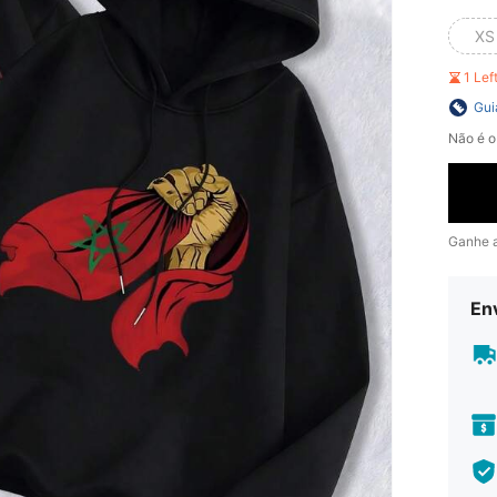
XS
1 Le
Gui
Não é o
Ganhe 
En