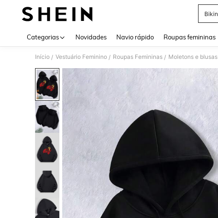
Bikin
Use up 
Categorias
Novidades
Navio rápido
Roupas femininas
Início
Vestuário Feminino
Roupas Femininas
Moletons e blusas
/
/
/