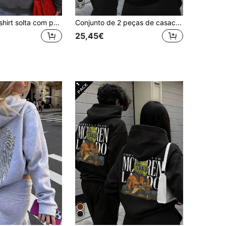
6
1 peça Sweatshirt solta com padrão de abóbora para mulher, confortável, de manga comprida, estilo vintage grunge streetwear, adequada para outono, Halloween e uso casual
Conjunto de 2 peças de casacos com capuz para casal com estampado de coração, manga comprida, para homem e mulher, corte descontraído, macio e versátil, ideal para uso casual diário
25,45€