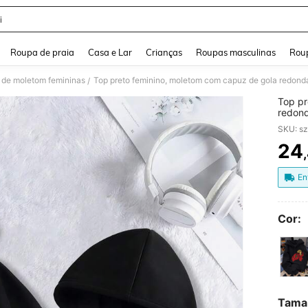
i
and down arrow keys to navigate search Buscas recentes and Pesquisar e Encontr
Roupa de praia
Casa e Lar
Crianças
Roupas masculinas
Roup
 de moletom femininas
/
Top pr
redond
Marroc
SKU: s
engros
quente
24
PR
preto 
En
Cor:
Tama