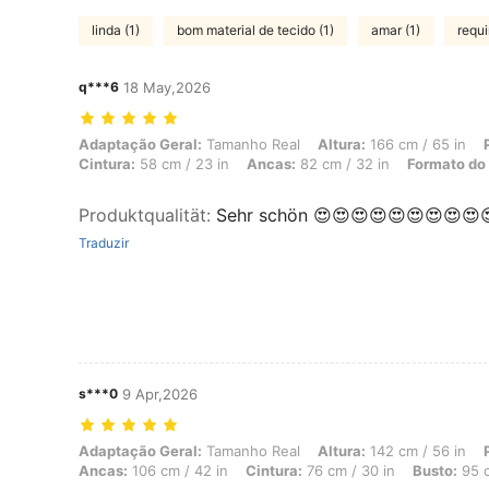
linda (1)
bom material de tecido (1)
amar (1)
requi
q***6
18 May,2026
Adaptação Geral: Tamanho Real, Altura: 166 cm / 65 in, Peso: 36 kg /
Adaptação Geral:
Tamanho Real
Altura:
166 cm / 65 in
Cintura:
58 cm / 23 in
Ancas:
82 cm / 32 in
Formato do
Produktqualität
:
Sehr schön 😍😍😍😍😍😍😍😍😍
Traduzir
s***0
9 Apr,2026
Adaptação Geral: Tamanho Real, Altura: 142 cm / 56 in, Peso: 64 kg /
Adaptação Geral:
Tamanho Real
Altura:
142 cm / 56 in
Ancas:
106 cm / 42 in
Cintura:
76 cm / 30 in
Busto:
95 c