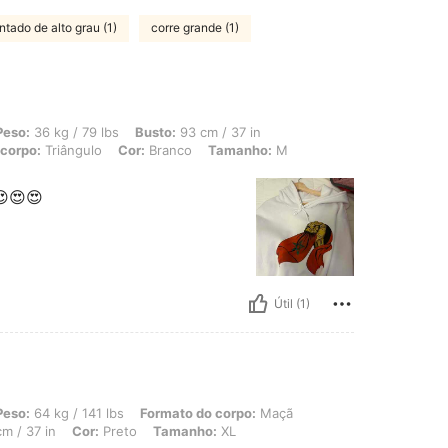
ntado de alto grau (1)
corre grande (1)
 79 lbs, Busto: 93 cm / 37 in, Cintura: 58 cm / 23 in, Ancas: 82 cm / 32 in, Form
Peso:
36 kg / 79 lbs
Busto:
93 cm / 37 in
 corpo:
Triângulo
Cor:
Branco
Tamanho:
M
😍😍😍
Útil (1)
 141 lbs, Formato do corpo: Maçã, Ancas: 106 cm / 42 in, Cintura: 76 cm / 30 in,
Peso:
64 kg / 141 lbs
Formato do corpo:
Maçã
m / 37 in
Cor:
Preto
Tamanho:
XL