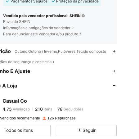
Pagamentos Seguros
Proteção da privacidade
Vendido pelo vendedor profissional: SHEIN
Envio de SHEIN
Informações e obrigações do vendedor
Para denunciar este vendedor e/ou produto
ição
Outono,Outono / Inverno,Pulôveres,Tecido composto
ções de segurança e contactos
4,75
210
78
nho E Ajuste
4,75
210
78
 A Loja
4,75
210
78
4,75
210
78
Casual Co
4,75
210
78
Avaliação
Itens
Seguidores
y***1
seguiu
1 dia atrás
4,75
210
78
 Vendidos recentemente
126 Repurchase
4,75
210
78
Todos os itens
Seguir
4,75
210
78