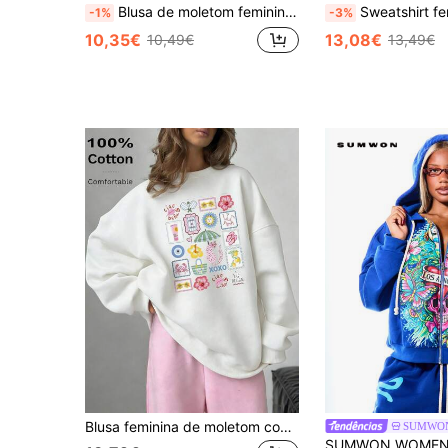
Blusa de moletom feminina cropped esportiva com detalhes em tela, modelagem solta, respirável, cor sólida, casual, branca, para o verão.
Sweatshirt feminino retro dos anos 90 com gráfico de touro country western, cas
-1%
-3%
10,35€
13,08€
10,49€
13,49€
Blusa feminina de moletom com gola redonda, modelagem ampla, em algodão, com estampa inspirada em férias, ideal para o dia a dia.
SUMWON