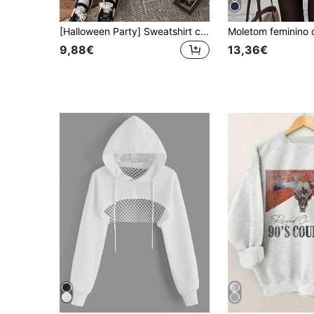
[Halloween Party] Sweatshirt casual larga para mulher, preta, de outono/inverno, com estampado de bruxa, forro térmico, quente, manga comprida, capuz e bolso
9,88€
13,36€