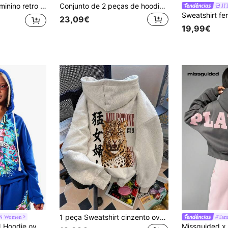
ual, ombros descaídos, gola redonda, manga comprida, pullover de outono
Conjunto de 2 peças de hoodie oversized, sweatshirt de ombros caídos com forro polar e estampado King Queen 01 reversível, mistura de algodão macio, unissexo, lisa, para inverno
JI
23,09€
19,99€
1 peça Sweatshirt cinzento oversized para mulher, com cordão, bolso, manga comprida, estampado de leopardo e texto chinês nas costas, estilo grunge retro streetwear para outono
 Women
#Tam
SUMWON WOMEN Hoodie oversized com fecho integral, gráfico de caveira de Los Angeles, estampado floral de borboleta e capuz com cordão