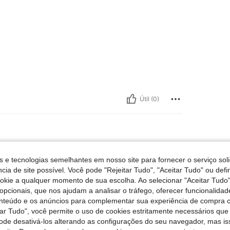
Útil (0)
 139 lbs, Cintura: 74 cm / 29 in, Busto: 94 cm / 37 in, Ancas: 105 cm / 41 in, F
Peso:
63 kg / 139 lbs
Cintura:
74 cm / 29 in
s e tecnologias semelhantes em nosso site para fornecer o serviço soli
orpo:
Ampulheta
Cor:
Rosa
Tamanho:
L
cia de site possível. Você pode "Rejeitar Tudo", "Aceitar Tudo" ou defi
ookie a qualquer momento de sua escolha. Ao selecionar "Aceitar Tudo"
 après c’est un rose très vif
opcionais, que nos ajudam a analisar o tráfego, oferecer funcionalida
onteúdo e os anúncios para complementar sua experiência de compra
tar Tudo", você permite o uso de cookies estritamente necessários que
Útil (0)
pode desativá-los alterando as configurações do seu navegador, mas is