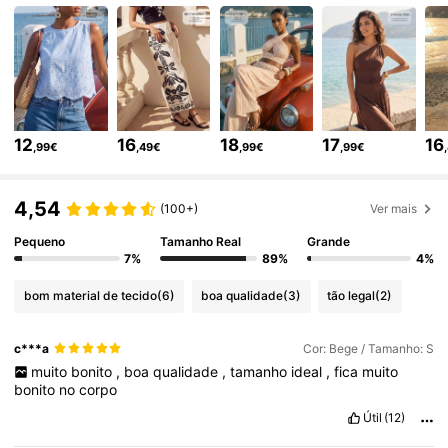
1.6M Seguidores
4,72
1.6M Seguidores
4,72
12
16
18
17
16
,99€
,49€
,99€
,99€
1.6M Seguidores
4,72
4,54
(100+)
Ver mais
1.6M Seguidores
4,72
Pequeno
Tamanho Real
Grande
7%
89%
4%
1.6M Seguidores
4,72
bom material de tecido
(6)
boa qualidade
(3)
tão legal
(2)
c***a
Cor: Bege / Tamanho: S
1.6M Seguidores
4,72
muito
bonito
,
boa
qualidade
,
tamanho
ideal
,
fica
muito
bonito
no
corpo
Útil
(12)
1.6M Seguidores
4,72