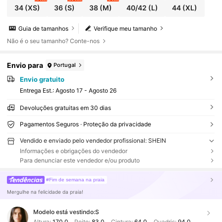
34
(XS)
36
(S)
38
(M)
40/42
(L)
44
(XL)
Guia de tamanhos
Verifique meu tamanho
Não é o seu tamanho? Conte-nos
Envio para
Portugal
Envio gratuito
Entrega Est.:
Agosto 17 - Agosto 26
Devoluções gratuitas em 30 dias
Pagamentos Seguros · Proteção da privacidade
Vendido e enviado pelo vendedor profissional: SHEIN
Informações e obrigações do vendedor
Para denunciar este vendedor e/ou produto
#Fim de semana na praia
Mergulhe na felicidade da praia!
Modelo está vestindo:
S
Altura:
170.0
Peito:
83.0
Cintura:
64.0
Quadris:
94.0