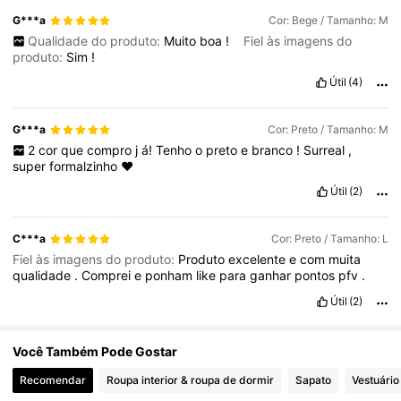
G***a
Cor: Bege / Tamanho: M
1.6M Seguidores
4,72
Qualidade do produto:
Muito
boa
!
Fiel às imagens do
produto:
Sim
!
Útil
(4)
G***a
Cor: Preto / Tamanho: M
2
cor
que
compro
j
á!
Tenho
o
preto
e
branco
!
Surreal
,
super
formalzinho
❤️
Útil
(2)
C***a
Cor: Preto / Tamanho: L
Fiel às imagens do produto:
Produto
excelente
e
com
muita
qualidade
.
Comprei
e
ponham
like
para
ganhar
pontos
pfv
.
Útil
(2)
Você Também Pode Gostar
Recomendar
Roupa interior & roupa de dormir
Sapato
Vestuário