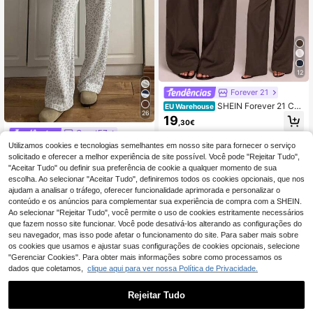
12
Forever 21
SHEIN Forever 21 Cal
EU Warehouse
26
ças femininas casuais de negócios,
19
,30€
estilo western, calças largas para e
CovetEZ
scritório, calças folgadas, calças pr
ofissionais para o trabalho, calças c
Utilizamos cookies e tecnologias semelhantes em nosso site para fornecer o serviço
CovetEZ Calças casuais de al
NEW
inza e marrom para mulheres, calça
godão de perna larga para mulher –
solicitado e oferecer a melhor experiência de site possível. Você pode "Rejeitar Tudo",
17
,99€
s sociais femininas, calças casuais
Estampa de leopardo branca (Roup
"Aceitar Tudo" ou definir sua preferência de cookie a qualquer momento de sua
de negócios, calças largas para sai
a de estar em casa de outono/inver
escolha. Ao selecionar "Aceitar Tudo", definiremos todos os cookies opcionais, que nos
r.
no) – Versáteis e elegantes
ajudam a analisar o tráfego, oferecer funcionalidade aprimorada e personalizar o
conteúdo e os anúncios para complementar sua experiência de compra com a SHEIN.
Ao selecionar "Rejeitar Tudo", você permite o uso de cookies estritamente necessários
que fazem nosso site funcionar. Você pode desativá-los alterando as configurações do
seu navegador, mas isso pode afetar o funcionamento do site. Para saber mais sobre
os cookies que usamos e ajustar suas configurações de cookies opcionais, selecione
"Gerenciar Cookies". Para obter mais informações sobre como processamos os
dados que coletamos,
clique aqui para ver nossa Política de Privacidade.
Rejeitar Tudo