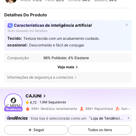
Detalhes Do Produto
Características da inteligência artificial
Texto baseado em detalhes
Tecido:
Textura tecida com um acabamento cuidado.
ocasional:
Descontraído e fácil de conjugar.
Composição:
96% Poliéster, 4% Elastane
Veja mais
Informações de segurança e contactos
1.6M Seguidores
4,72
CAJUNI
1.6M Seguidores
4,72
99K+ Vendidos recentemente
99K+ Repurchase
Aumento 
Esta loja é selecionada como um
「Loja de Tendências」
1.6M Seguidores
4,72
Seguir
Todos os itens