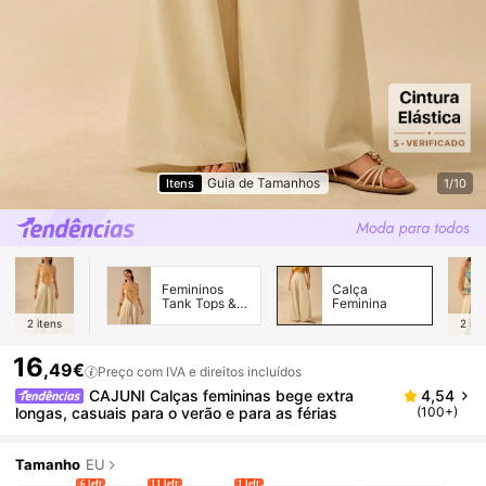
Guia de Tamanhos
Itens
1/10
Femininos
Calça
Tank Tops &
Feminina
Camis
2
itens
2
ite
16
,49€
Preço com IVA e direitos incluídos
CAJUNI Calças femininas bege extra
4,54
longas, casuais para o verão e para as férias
(100+)
Tamanho
EU
6 left
11 left
1 left