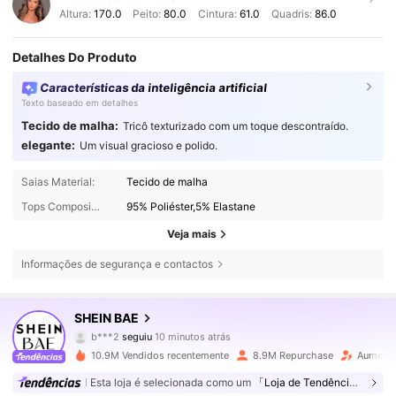
Altura:
170.0
Peito:
80.0
Cintura:
61.0
Quadris:
86.0
Detalhes Do Produto
Características da inteligência artificial
Texto baseado em detalhes
Tecido de malha:
Tricô texturizado com um toque descontraído.
elegante:
Um visual gracioso e polido.
Saias Material:
Tecido de malha
Tops Composição:
95% Poliéster,5% Elastane
Veja mais
Informações de segurança e contactos
2.7M Seguidores
4,83
SHEIN BAE
b***2
seguiu
10 minutos atrás
3***3
está a navegar
2.7M Seguidores
4,83
10.9M Vendidos recentemente
8.9M Repurchase
Aumento
Esta loja é selecionada como um
「Loja de Tendências」