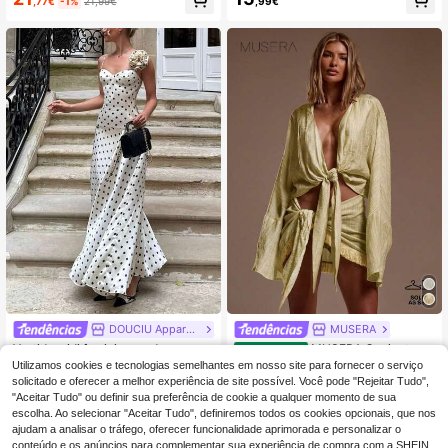
,77€
-1%
21,99€
,99€
o, conjunto combinando para férias,
com bolso, cor lisa e textura, para fé
brunch e verão
rias
DOUCIU Apparel Store
MUSERA
Vestido midi feminino moderno com
MUSERA Conjunto de
EU Warehouse
bolinhas, vestido de festa formal ele
saia pareô com blusa de mangas lar
15 Left
Utilizamos cookies e tecnologias semelhantes em nosso site para fornecer o serviço
27
,99€
gante, design com alças finas, deco
gas e modelagem evasê, ideal para
solicitado e oferecer a melhor experiência de site possível. Você pode "Rejeitar Tudo",
17
rado com rosas 3D requintadas
o verão em Ibiza, férias na praia, se
,46€
"Aceitar Tudo" ou definir sua preferência de cookie a qualquer momento de sua
xy, romântico e elegante, perfeito p
escolha. Ao selecionar "Aceitar Tudo", definiremos todos os cookies opcionais, que nos
ara aniversários, Dia dos Namorado
ajudam a analisar o tráfego, oferecer funcionalidade aprimorada e personalizar o
s, feriados e viagens de primavera.
conteúdo e os anúncios para complementar sua experiência de compra com a SHEIN.