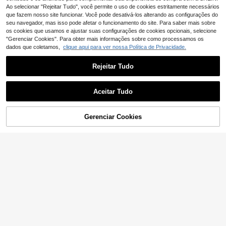
Ao selecionar "Rejeitar Tudo", você permite o uso de cookies estritamente necessários
que fazem nosso site funcionar. Você pode desativá-los alterando as configurações do
seu navegador, mas isso pode afetar o funcionamento do site. Para saber mais sobre
os cookies que usamos e ajustar suas configurações de cookies opcionais, selecione
"Gerenciar Cookies". Para obter mais informações sobre como processamos os
dados que coletamos,
clique aqui para ver nossa Política de Privacidade.
Rejeitar Tudo
Aceitar Tudo
5
Gerenciar Cookies
ADICIONAR AO CARRINHO
7
Franclia Conjunto casual de 2 peça
s para mulher, primavera/verão, féri
16
Sweetra
,99€
as, top sem mangas assimétrico em
Sweetra Conjunto cas
EU Warehouse
tecido macio texturado cáqui e calç
ual diário de 2 peças para mulher c
as de perna larga, conjunto versátil
17
,43€
om top bandeau plissado com deco
para praia e férias
ração metálica de cor lisa e calças
compridas