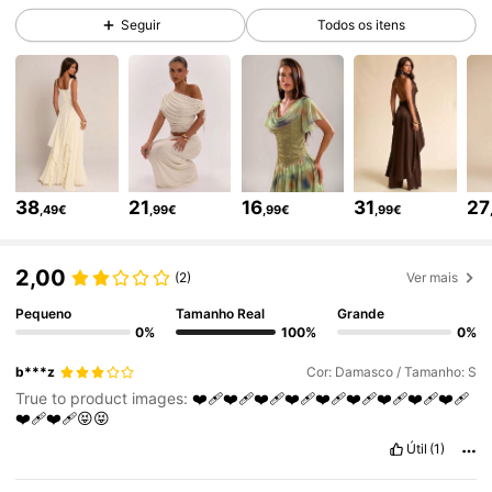
2.7M Seguidores
4,83
Seguir
Todos os itens
2.7M Seguidores
4,83
2.7M Seguidores
4,83
38
21
16
31
27
,49€
,99€
,99€
,99€
2.7M Seguidores
4,83
2,00
(2)
Ver mais
Pequeno
Tamanho Real
Grande
2.7M Seguidores
4,83
0%
100%
0%
b***z
Cor: Damasco / Tamanho: S
2.7M Seguidores
4,83
True to product images:
❤️‍🩹❤️‍🩹❤️‍🩹❤️‍🩹❤️‍🩹❤️‍🩹❤️‍🩹❤️‍🩹❤️‍🩹
❤️‍🩹❤️‍🩹😝😝
Útil
(1)
2.7M Seguidores
4,83