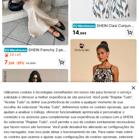
SHEIN Clasi Conjunto
EU Warehouse
elegante de blusa plissada com tex
14
,99€
tura de cor sólida e calças largas c
om flores para mulheres
SHEIN Frenchy 2 peç
EU Warehouse
as/conjunto feminino cor sólida plis
28 Left
sado gravata camisola top e saia
10
7
#Elegância de verão
,22€
-57%
16,99€
Conjunto de 2 peças Marisole para
SHEIN PETITE
mulher, top camisola casual às risca
17
SHEIN PETITE Conjun
EU Warehouse
,49€
s sem mangas com folhos e calções
to de 2 peças para mulher em branc
15
de cintura elástica, estilo vintage el
,99€
o sujo com riscas, t-shirt de manga
egante Y2K para férias e festa, prim
comprida com decote em V e ombro
avera/verão
s caídos e calças de cintura elástic
Utilizamos cookies e tecnologias semelhantes em nosso site para fornecer o serviço
a, conjunto de loungewear casual c
solicitado e oferecer a melhor experiência de site possível. Você pode "Rejeitar Tudo",
hique para verão e brunch, para mul
"Aceitar Tudo" ou definir sua preferência de cookie a qualquer momento de sua
heres petite
escolha. Ao selecionar "Aceitar Tudo", definiremos todos os cookies opcionais, que nos
ajudam a analisar o tráfego, oferecer funcionalidade aprimorada e personalizar o
conteúdo e os anúncios para complementar sua experiência de compra com a SHEIN.
Ao selecionar "Rejeitar Tudo", você permite o uso de cookies estritamente necessários
18
que fazem nosso site funcionar. Você pode desativá-los alterando as configurações do
#Charme havaiano
seu navegador, mas isso pode afetar o funcionamento do site. Para saber mais sobre
os cookies que usamos e ajustar suas configurações de cookies opcionais, selecione
Travachic Conjuntos
EU Warehouse