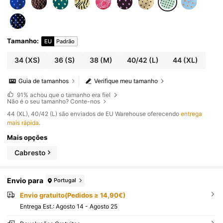
Tamanho
:
EU
Padrão
34
(XS)
36
(S)
38
(M)
40/42
(L)
44
(XL)
Guia de tamanhos
Verifique meu tamanho
91%
achou que o tamanho era fiel
Não é o seu tamanho? Conte-nos
​44 (XL), 40/42 (L) são enviados de EU Warehouse oferecendo
entrega
mais rápida
.
Mais opções
Cabresto
Envio para
Portugal
Envio gratuito(Pedidos ≥ 14,90€)
Entrega Est.:
Agosto 14 - Agosto 25