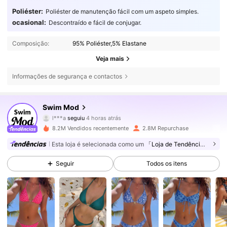
Poliéster:
Poliéster de manutenção fácil com um aspeto simples.
ocasional:
Descontraído e fácil de conjugar.
Composição:
95% Poliéster,5% Elastane
Veja mais
Informações de segurança e contactos
545K Seguidores
4,81
Swim Mod
l***a
seguiu
4 horas atrás
y***z
está a navegar
545K Seguidores
4,81
8.2M Vendidos recentemente
2.8M Repurchase
Esta loja é selecionada como um
「Loja de Tendências」
545K Seguidores
4,81
Seguir
Todos os itens
545K Seguidores
4,81