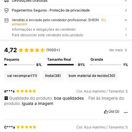
Devoluções Gratuitas
Pagamentos Seguros · Proteção da privacidade
Vendido e enviado pelo vendedor profissional: SHEIN
EU
armazém
Informações e obrigações do vendedor
Para denunciar este vendedor e/ou produto
4,72
(1000+)
Ver mais
Pequeno
Tamanho Real
Grande
8%
91%
1%
vai recomprar
(11)
linda
(38)
bom material de tecido
(30)
d***s
Cor: Azul marinho / Tamanho: S
Qualidade do produto:
boa
qualidades
Fiel às imagens do
produto:
iguala
a
imagem
Útil
(3)
C***a
Cor: Azul marinho / Tamanho: S