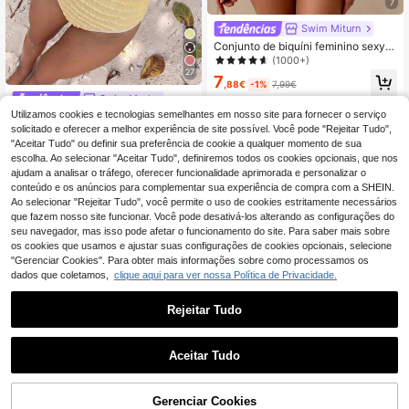
7
Swim Miturn
Conjunto de biquíni feminino sexy d
e duas peças, com acessórios brilh
(1000+)
antes e tecido especial para férias
27
7
casuais na praia no verão.
,88€
-1%
7,99€
Swim Mod
Utilizamos cookies e tecnologias semelhantes em nosso site para fornecer o serviço
Swim Mod Fato de banho de u
NEW
ma peça feminino 2026 para verão,
solicitado e oferecer a melhor experiência de site possível. Você pode "Rejeitar Tudo",
15
,49€
praia e férias, estilo cute girl, com d
"Aceitar Tudo" ou definir sua preferência de cookie a qualquer momento de sua
ecote halter, alças finas, pendente
escolha. Ao selecionar "Aceitar Tudo", definiremos todos os cookies opcionais, que nos
de estrela em metal, aplique de estr
ajudam a analisar o tráfego, oferecer funcionalidade aprimorada e personalizar o
ela-do-mar, costas abertas, sexy, te
conteúdo e os anúncios para complementar sua experiência de compra com a SHEIN.
cido de textura especial, cintura alt
Ao selecionar "Rejeitar Tudo", você permite o uso de cookies estritamente necessários
a e corte alto, triângulo
que fazem nosso site funcionar. Você pode desativá-los alterando as configurações do
seu navegador, mas isso pode afetar o funcionamento do site. Para saber mais sobre
os cookies que usamos e ajustar suas configurações de cookies opcionais, selecione
"Gerenciar Cookies". Para obter mais informações sobre como processamos os
dados que coletamos,
clique aqui para ver nossa Política de Privacidade.
Rejeitar Tudo
Aceitar Tudo
20
#Cintura alta de verão
ADICIONAR AO
Gerenciar Cookies
Swim Mod Conjunto de biquíni femi
COMPRE AGORA