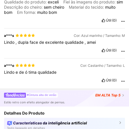
Qualidade do produto:
exceli
Fiel às imagens do produto:
sim
Descrição do cheiro:
sem
cheiro
Material do tecido:
muito
bom
Em forma:
muito
bom
Útil
(0)
a***s
Cor: Azul marinho / Tamanho: M
Lindo
,
dupla
face
de
excelente
qualidade
,
amei
Útil
(0)
a***o
Cor: Castanho / Tamanho: L
Lindo
e
de
ó
tima
qualidade
Útil
(0)
EM ALTA
Top 5
#Cintura alta de verão
Estilo retro com efeito alongador de pernas.
Detalhes Do Produto
Características da inteligência artificial
Texto baseado em detalhes