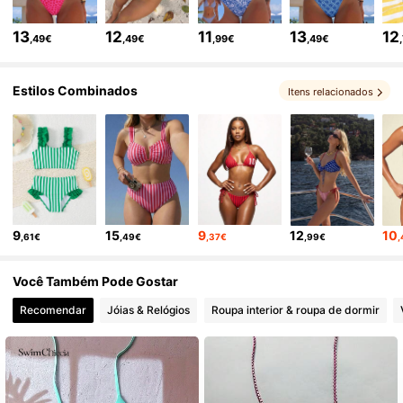
545K Seguidores
4,81
13
12
11
13
12
,49€
,49€
,99€
,49€
545K Seguidores
4,81
Estilos Combinados
Itens relacionados
545K Seguidores
4,81
545K Seguidores
4,81
9
15
9
12
10
,61€
,49€
,37€
,99€
545K Seguidores
4,81
Você Também Pode Gostar
545K Seguidores
4,81
Recomendar
Jóias & Relógios
Roupa interior & roupa de dormir
545K Seguidores
4,81