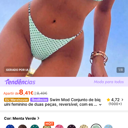
1/8
GERADO POR IA
8
,41€
8,49€
Apartir de
Swim Mod Conjunto de biq
4,72
EU Warehouse
uíni feminino de duas peças, reversível, com es
(1000+)
tampa listrada e de bolinhas.
Cor: Menta Verde