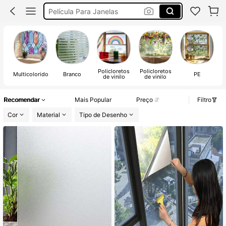
Película Espelhada Para Janela
Película De Privacidade
Pelicula Janela
Policloretos
Policloretos
Multicolorido
Branco
PE
de vinilo
de vinilo
Recomendar
Mais Popular
Preço
Filtro
Cor
Material
Tipo de Desenho