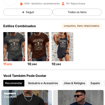
45K+ Vendidos recentemente
1K+ Repurchase
302 Seguidores
4,68
Seguir
Todos os itens
302 Seguidores
4,68
Estilos Combinados
conjuntos
, Itens relacionados
302 Seguidores
4,68
302 Seguidores
4,68
302 Seguidores
4,68
11
10
10
,87€
,99€
,88€
302 Seguidores
4,68
Você Também Pode Gostar
302 Seguidores
4,68
Recomendar
Vestuário e Acessórios
Jóias & Relógios
Sapato
302 Seguidores
4,68
302 Seguidores
4,68