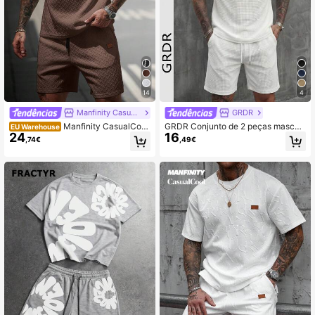
14
4
Manfinity CasualCool
GRDR
Manfinity CasualCool
GRDR Conjunto de 2 peças masculi
EU Warehouse
24
16
Conjunto masculino de camiseta ca
no com camisa polo e shorts com te
,74€
,49€
nelada com decote em V e shorts c
xtura waffle, ideal para o dia a dia, c
om cordão.
onfortável e minimalista.