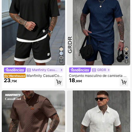
11
5
Manfinity CasualCool
GRDR
Manfinity CasualCool
Conjunto masculino de camiseta e
EU Warehouse
23
18
Conjunto casual masculino de cami
shorts com textura de diamante (2 p
,75€
,99€
seta e shorts com gola redonda e m
eças), ideal para o dia a dia, confort
anga curta, roupas de verão mascul
ável e minimalista.
inas de 2 peças, roupas aconchega
ntes