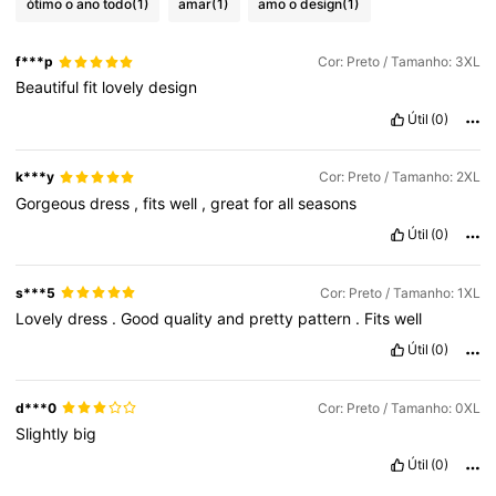
ótimo o ano todo
(1)
amar
(1)
amo o design
(1)
f***p
Cor: Preto / Tamanho: 3XL
Beautiful
fit
lovely
design
Útil
(0)
k***y
Cor: Preto / Tamanho: 2XL
Gorgeous
dress
,
fits
well
,
great
for
all
seasons
Útil
(0)
s***5
Cor: Preto / Tamanho: 1XL
Lovely
dress
.
Good
quality
and
pretty
pattern
.
Fits
well
Útil
(0)
d***0
Cor: Preto / Tamanho: 0XL
Slightly
big
Útil
(0)