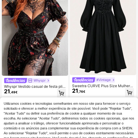
#Vintage
Whyspr
Sweetra CURVE Plus Size Mulhere
Whyspr Vestido casual de festa plis
21
s Decote Quadrado Crisscross Tie F
21
sado com estampado floral para mu
,76€
,49€
ront Vestido Longo Maxi Roupa Fem
lher plus size
inina
Utilizamos cookies e tecnologias semelhantes em nosso site para fornecer o serviço
solicitado e oferecer a melhor experiência de site possível. Você pode "Rejeitar Tudo",
"Aceitar Tudo" ou definir sua preferência de cookie a qualquer momento de sua
escolha. Ao selecionar "Aceitar Tudo", definiremos todos os cookies opcionais, que nos
ajudam a analisar o tráfego, oferecer funcionalidade aprimorada e personalizar o
conteúdo e os anúncios para complementar sua experiência de compra com a SHEIN.
Ao selecionar "Rejeitar Tudo", você permite o uso de cookies estritamente necessários