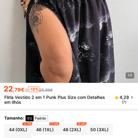
1/6
22
,79€
-12%
25,99€
Flirla Vestido 2 em 1 Punk Plus Size com Detalhes
4,28
em Ilhós
(7)
Tamanho
:
EU
Padrão
11 left
23 left
26 left
44
(0XL)
46
(1XL)
48
(2XL)
50
(3XL)