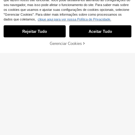
que fazem nosso site funcionar. Você pode desativá-los alterando as configurações do
seu navegador, mas isso pode afetar o funcionamento do site. Para saber mais sobre
os cookies que usamos e ajustar suas configurações de cookies opcionais, selecione
"Gerenciar Cookies". Para obter mais informações sobre como processamos os
dados que coletamos,
clique aqui para ver nossa Política de Privacidade.
Rejeitar Tudo
Aceitar Tudo
Gerenciar Cookies
ADICIONAR AO CARRINHO
7
8
#Coleção Teal
#Vestidos de verão
Ceyna Vestido longo
Roveilla Vestido Plus
EU Warehouse
EU Warehouse
26
elegante bordado com decote cora
24
Size Elegante de Verão com Estamp
,72€
,74€
ção para mulheres plus size, ideal p
a Floral e Fenda Alta
ara férias.