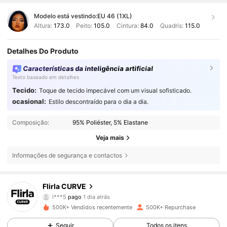
Modelo está vestindo:
EU 46 (1XL)
Altura:
173.0
Peito:
105.0
Cintura:
84.0
Quadris:
115.0
Detalhes Do Produto
Características da inteligência artificial
Texto baseado em detalhes
Tecido:
Toque de tecido impecável com um visual sofisticado.
ocasional:
Estilo descontraído para o dia a dia.
Composição:
95% Poliéster, 5% Elastane
Veja mais
Informações de segurança e contactos
125K Seguidores
4,83
Flirla CURVE
l***5
pago
1 dia atrás
C***e
seguiu
10 minutos atrás
500K+ Vendidos recentemente
500K+ Repurchase
125K Seguidores
4,83
Seguir
Todos os itens