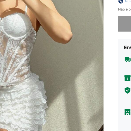
Gui
Não é o
Desculp
En