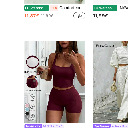
Comfortcana Conjunto feminino de verão com blusa cropped e shorts estampados com letras coloridas da bandeira do Brasil
INAWLY Solva Conjunto feminino sexy de duas 
EU Warehouse
-1%
EU Warehouse
11,87€
11,99€
11,99€
9
NOIRLYN
RosyDaz