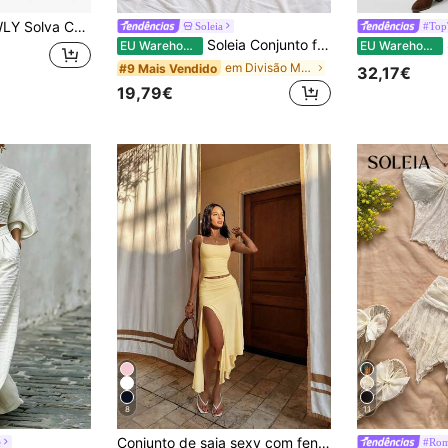
peças com estampa de leopardo, top de alcinha com detalhes em renda e shorts, ideal para o verão.
Soleia
#Top
Soleia Conjunto feminino de férias com top cropped texturizado listrado em preto e branco, com fivela metálica, e calça super curta casual. Ideal para encontros, festas e viagens casuais à praia.
SH
EU Warehouse
EU Warehouse
em Divisão Mulheres Coordenadas
#9 Mais Vendido
32,17€
19,79€
8
11
Conjunto de saia sexy com fenda assimétrica e alças finas para verão, elegante
e
#Rom