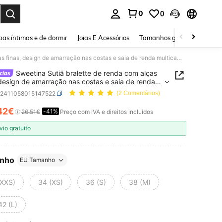
0
0
ar. Press Enter to select.
as íntimas e de dormir
Joias E Acessórios
Tamanhos grandes
Sapa
Sweetina Sutiã bralette de renda com alças finas, design de amarração nas costas e saia de renda multicamadas de cintura baixa, conjunto boho para férias, trajes elegantes para férias, mulheres, convidadas de casamento casuais
Sweetina Sutiã bralette de renda com alças
 design de amarração nas costas e saia de renda
amadas de cintura baixa, conjunto boho para
z2411058015147522
(2 Comentários)
 trajes elegantes para férias, mulheres,
adas de casamento casuais
42€
-41%
ICE AND AVAILABILITY
26,51€
Preço com IVA e direitos incluídos
vio gratuito
nho
EU Tamanho
(XXS)
34 (XS)
36 (S)
38 (M)
42 (L)