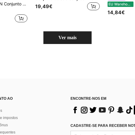
mulher com top curto de manga lanterna e calças de cintura alta, conjunto casual de duas peças em tecido texturado
S
EU Warehouse
19,49€
14,84€
Ver mais
NTO AO
ENCONTRE-NOS EM
os
e impostos
bônus
CADASTRE-SE PARA RECEBER NOTÍ
requentes