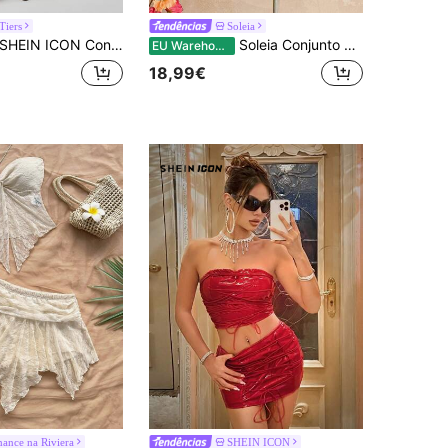
Tiers
Soleia
EIN ICON Conjunto de 2 peças de camisola feminina de renda com decote halter e minissaia com bainha assimétrica para o 4 de julho, roupas femininas de volta às aulas
Soleia Conjunto de férias feminino com 2 peças de lantejoulas rosa
EU Warehouse
18,99€
ance na Riviera
SHEIN ICON