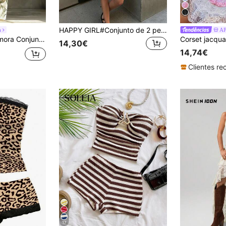
HAPPY GIRL#Conjunto de 2 peças para mulher, confortável e ajustado, estilo boémio casual versátil, moda primavera/verão, para praia, férias, casa, dia a dia e aeroporto
a
A
o e calças perna larga, estampado de plantas verdes, estilo vintage boémio de férias, roupa casual de verão para viagem para mulher
14,30€
14,74€
17