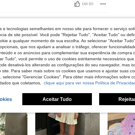
Útil (0)
s e tecnologias semelhantes em nosso site para fornecer o serviço soli
cia de site possível. Você pode "Rejeitar Tudo", "Aceitar Tudo" ou defi
ookie a qualquer momento de sua escolha. Ao selecionar "Aceitar Tudo"
opcionais, que nos ajudam a analisar o tráfego, oferecer funcionalida
onteúdo e os anúncios para complementar sua experiência de compra
tar Tudo", você permite o uso de cookies estritamente necessários que
pode desativá-los alterando as configurações do seu navegador, mas is
 site. Para saber mais sobre os cookies que usamos e ajustar suas co
s, selecione "Gerenciar Cookies". Para obter mais informações sobre 
dados que coletamos,
clique aqui para ver nossa Política de Privacida
okies
Aceitar Tudo
Rejeita