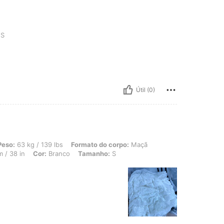
S
Útil (0)
/ 139 lbs, Formato do corpo: Maçã, Cintura: 70 cm / 28 in, Busto: 70 cm / 28 in, 
Peso:
63 kg / 139 lbs
Formato do corpo:
Maçã
 / 38 in
Cor:
Branco
Tamanho:
S