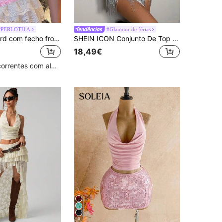
PPERLOTH A
#Glamour de férias
Corset jacquard com fecho frontal de ganchos e olhos e atacadores nas costas, com tanga, rosa, para Dia dos Namorados, rave e festival de música
SHEIN ICON Conjunto De Top Com Franjas De Cami E Shorts
18,49€
Clientes recorrentes com alta taxa de retorno
6