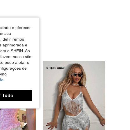
citado e oferecer
nir sua
, definiremos
de aprimorada e
 com a SHEIN. Ao
 fazem nosso site
so pode afetar o
nfigurações de
como
de.
r Tudo