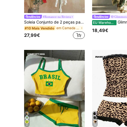
#Romance na Riviera
Glimmor
Soleia Conjunto de 2 peças para mulher, top bandeau com folhos e decoração de estrela-do-mar em metal, cor lisa, e minissaia com folhos, moda para encontros
Glimmora Conjunto de 2 peças com top de decote assimétric
EU Warehouse
em Camada em camadas Mulheres Coordenadas
#10 Mais Vendido
18,49€
27,99€
31
10