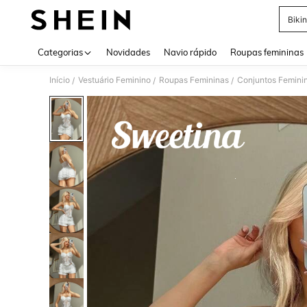
Bikin
Use up 
Categorias
Novidades
Navio rápido
Roupas femininas
Início
Vestuário Feminino
Roupas Femininas
Conjuntos Femini
/
/
/