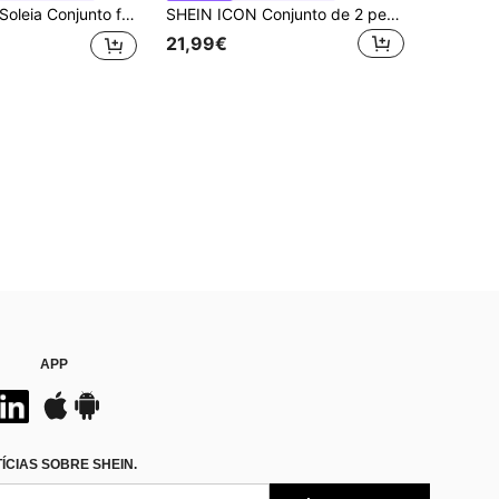
oleia Conjunto feminino de top e saia de renda, cor damasco, adequado para férias, praia, festival de música, festa, roupa de verão
SHEIN ICON Conjunto de 2 peças slim fit em PU vermelho com top sem alças decorado com cruz e alças finas e saia
21,99€
APP
CIAS SOBRE SHEIN.