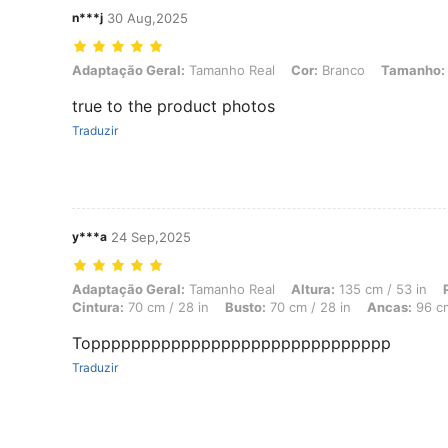
n***j
30 Aug,2025
Adaptação Geral: Tamanho Real, Cor: Branco, Tamanho: S
Adaptação Geral:
Tamanho Real
Cor:
Branco
Tamanho:
true to the product photos
Traduzir
y***a
24 Sep,2025
Adaptação Geral: Tamanho Real, Altura: 135 cm / 53 in, Peso: 63 kg 
Adaptação Geral:
Tamanho Real
Altura:
135 cm / 53 in
Cintura:
70 cm / 28 in
Busto:
70 cm / 28 in
Ancas:
96 cm
Topppppppppppppppppppppppppppppp
Traduzir