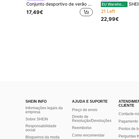
Conjunto desportivo de verão sexy para mulher, 2 peças, top de alças acolchoado com calções de cintura alta e bolsos, adequado para ioga, ciclismo e ginásio, elegante
SHEIN Conjunto casual elegante e minimalista para 
EU Warehouse
21 Left
17,49€
22,99€
SHEIN INFO
AJUDA E SUPORTE
ATENDIME
CLIENTE
Informações legais da
Preço de envio
empresa
Contacte-n
Direito de
Sobre SHEIN
Resolução/Devoluções
Pagamento 
Responsabilidade
Reembolso
Pontos de 
social
Como encomendar
Perguntas f
Blogueiros da moda