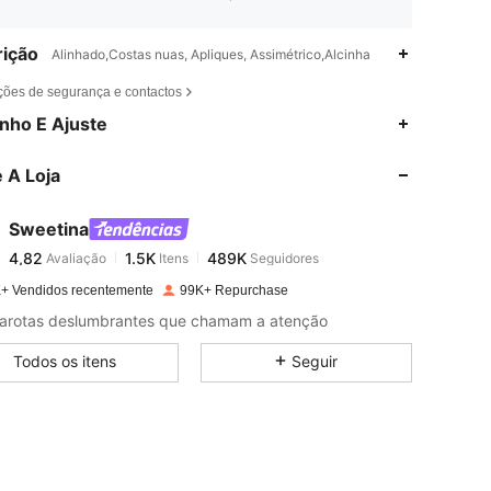
ição
Alinhado,Costas nuas, Apliques, Assimétrico,Alcinha
ções de segurança e contactos
4,82
1.5K
489K
nho E Ajuste
 A Loja
4,82
1.5K
489K
Sweetina
4,82
1.5K
489K
Avaliação
Itens
Seguidores
s***7
pago
1 dia atrás
+ Vendidos recentemente
99K+ Repurchase
4,82
1.5K
489K
arotas deslumbrantes que chamam a atenção
Todos os itens
Seguir
4,82
1.5K
489K
4,82
1.5K
489K